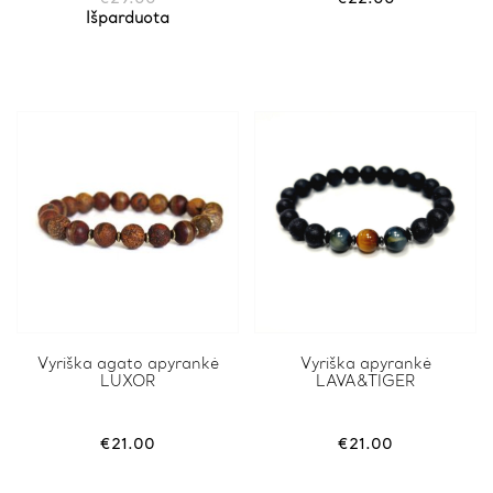
The
Išparduota
options
may
be
chosen
on
the
product
page
This
Vyriška agato apyrankė
This
Vyriška apyrankė
LUXOR
LAVA&TIGER
product
product
has
has
multiple
multiple
variants.
variants.
€
21.00
€
21.00
The
The
options
options