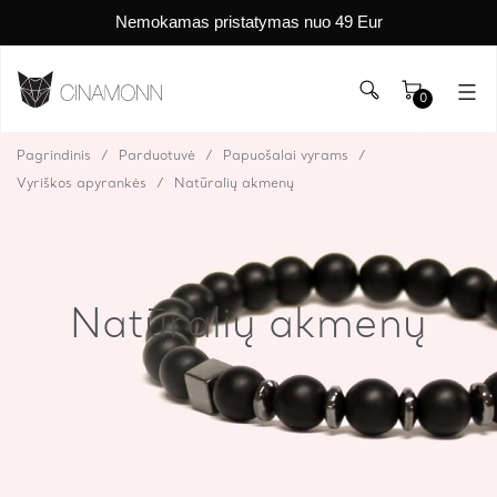
Nemokamas pristatymas nuo 49 Eur
0
Pagrindinis
Parduotuvė
Papuošalai vyrams
Vyriškos apyrankės
Natūralių akmenų
Natūralių akmenų