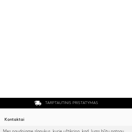
TARPTAUTINIS PRISTATYMAS
Kontaktai
Mes naudojame slapukus, kurie užtikrina, kad Jums būtų patogu