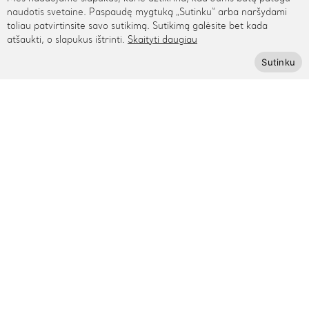
Rygos g. 48, Vilnius
naudotis svetaine. Paspaudę mygtuką „Sutinku“ arba naršydami
toliau patvirtinsite savo sutikimą. Sutikimą galėsite bet kada
+370 615 95895
atšaukti, o slapukus ištrinti.
Skaityti daugiau
info@cinamonn.lt
Sutinku
Informacija
Apie mus
Kontaktai
Mūsų draugai
Bendradarbiaukime
Kaip išmatuoti riešą
Pagalba
Privatumo politika