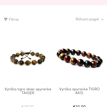
Rūšiuoti pagal
Filtras
Vyriška tigro akies apyrankė
This
Vyriška apyrankė TIGRO
TAIGER
AKIS
product
has
multiple
variants.
€
29.00
€
22.00