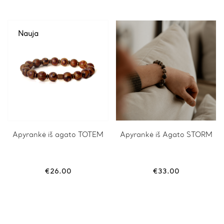
may
may
be
be
chosen
chosen
on
on
Nauja
the
the
product
product
page
page
This
Apyrankė iš agato TOTEM
Apyrankė iš Agato STORM
product
has
multiple
variants.
€
26.00
€
33.00
The
options
may
be
chosen