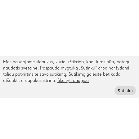
Mes naudojame slapukus, kurie užtikrina, kad Jums būtų patogu
naudotis svetaine. Paspaudę mygtuką „Sutinku“ arba naršydami
toliau patvirtinsite savo sutikimą. Sutikimą galėsite bet kada
atšaukti, o slapukus ištrinti.
Skaityti daugiau
TARPTAUTINIS PRISTATYMAS
Sutinku
Kontaktai
Rygos g. 48, Vilnius
+370 615 95895