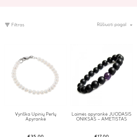
Rūšiuoti pagal
Filtras
This
Vyriška Upinių Perlų
This
Laimės apyrankė JUODASIS
Apyrankė
ONIKSAS – AMETISTAS
product
product
has
has
multiple
multiple
variants.
variants.
€
35.00
€
17.00