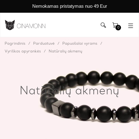
Nemokamas pristatymas nuo 49 Eur
0
Pagrindinis
Parduotuvė
Papuošalai vyrams
Vyriškos apyrankės
Natūralių akmenų
Natūralių akmenų