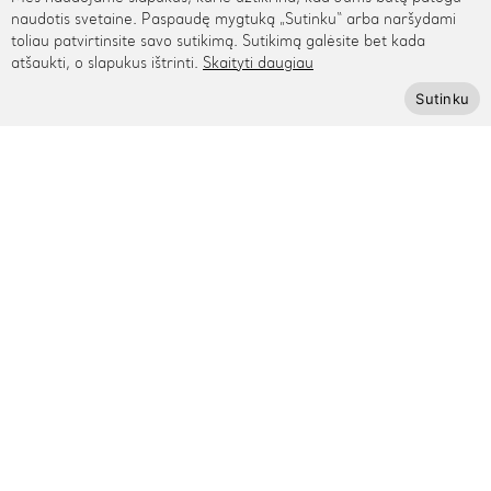
Rygos g. 48, Vilnius
naudotis svetaine. Paspaudę mygtuką „Sutinku“ arba naršydami
toliau patvirtinsite savo sutikimą. Sutikimą galėsite bet kada
+370 615 95895
atšaukti, o slapukus ištrinti.
Skaityti daugiau
info@cinamonn.lt
Sutinku
Informacija
Apie mus
Kontaktai
Mūsų draugai
Bendradarbiaukime
Kaip išmatuoti riešą
Pagalba
Privatumo politika