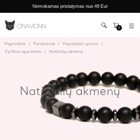
Nemokamas pristatymas nuo 49 Eur
0
Pagrindinis
Parduotuvė
Papuošalai vyrams
Vyriškos apyrankės
Natūralių akmenų
Natūralių akmenų