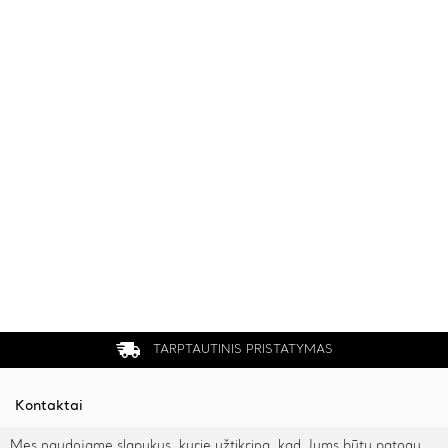
TARPTAUTINIS PRISTATYMAS
Kontaktai
Mes naudojame slapukus, kurie užtikrina, kad Jums būtų patogu