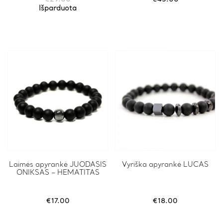
The
Išparduota
options
may
be
chosen
on
the
product
page
This
Laimės apyrankė JUODASIS
This
Vyriška apyrankė LUCAS
ONIKSAS – HEMATITAS
product
product
has
has
multiple
multiple
variants.
variants.
€
17.00
€
18.00
The
The
options
options