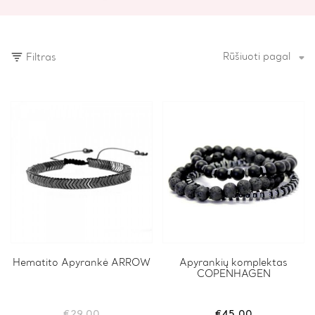
Rūšiuoti pagal
Filtras
Hematito Apyrankė ARROW
This
Apyrankių komplektas
COPENHAGEN
product
has
multiple
variants.
€
29.00
€
45.00