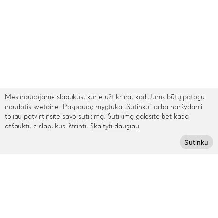
Mes naudojame slapukus, kurie užtikrina, kad Jums būtų patogu
naudotis svetaine. Paspaudę mygtuką „Sutinku“ arba naršydami
toliau patvirtinsite savo sutikimą. Sutikimą galėsite bet kada
atšaukti, o slapukus ištrinti.
Skaityti daugiau
TARPTAUTINIS PRISTATYMAS
Sutinku
Kontaktai
Rygos g. 48, Vilnius
+370 615 95895