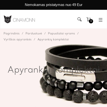
Nemokamas pristatymas nuo 49 Eur
0
Pagrindinis
Parduotuvė
Papuošalai vyrams
Vyriškos apyrankės
Apyrankių komplektai
Apyrankių komplektai