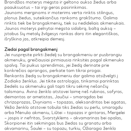
Brandžios moterys mėgsta ir geltono aukso žiedus arba
paauksuotus – tai irgi geras pasirinkimas.
Jaunoms merginoms ir moterims verta rinktis stilingus,
plonus žiedus, suteikiančius rankoms grakštumo. Galima
rinktis tiek be brangakmenių, tiek su nedideliais akmenukais.
Jaunos moterys pelnytai mėgsta sidabrą, baltą auksą –
įstabus šių metalų žvilgesys rankas daro itin elegantiškas,
išryškina jas, atkreipia dėmesį.
Žiedai pagal brangakmenį
Jei nuspręsite pirkti žiedelį su brangakmeniu ar pusbrangiu
akmenuku, greičiausiai pirmiausia rinksitės pagal akmenuko
spalvą. Tai puikus sprendimas, jei žiedą derinate prie
konkrečios aprangos, perkate tam tikrai progai.
Renkantis žiedą su brangakmeniu dar galima atsižvelgti į
Zodiako ženklus. Jei tikite astrologija, tinkamai parinktas
žiedelis su akmenuku gali tapti tikru sėkmę nešančių
talismanu. Avino ženklo atstovei laimę neš rubinas, safyras,
deimantas ar ametistas, Jaučiui – smaragdas bei
chrizoprazas, Dvyniams – topazas, aleksandritas bei agatas,
Vėžio ženklo atstovei tobulai tiks žiedas su perlu, smaragdu
arba Mėnulio akmeniu, Liūtei – topazas ir gintaras, Mergelei
– jaspis ir nefritas, Svarstyklėms – akvamarinas bei opalas,
Skorpionei itin sėkmingas bus žiedas su granatu arba
akvamarinu, Šaulei – su topazu, turkiu, Ožiaragio ženklo