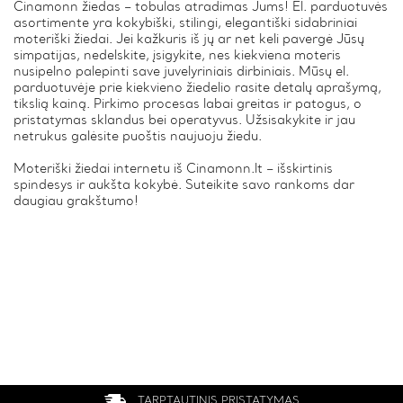
Cinamonn žiedas – tobulas atradimas Jums! El. parduotuvės
asortimente yra kokybiški, stilingi, elegantiški sidabriniai
moteriški žiedai. Jei kažkuris iš jų ar net keli pavergė Jūsų
simpatijas, nedelskite, įsigykite, nes kiekviena moteris
nusipelno palepinti save juvelyriniais dirbiniais. Mūsų el.
parduotuvėje prie kiekvieno žiedelio rasite detalų aprašymą,
tikslią kainą. Pirkimo procesas labai greitas ir patogus, o
pristatymas sklandus bei operatyvus. Užsisakykite ir jau
netrukus galėsite puoštis naujuoju žiedu.
Moteriški žiedai internetu iš Cinamonn.lt – išskirtinis
spindesys ir aukšta kokybė. Suteikite savo rankoms dar
daugiau grakštumo!
TARPTAUTINIS PRISTATYMAS