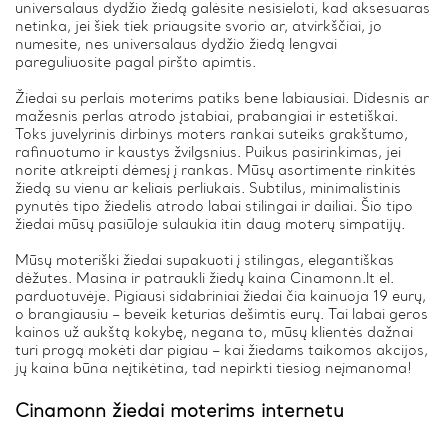
universalaus dydžio žiedą galėsite nesisieloti, kad aksesuaras
netinka, jei šiek tiek priaugsite svorio ar, atvirkščiai, jo
numesite, nes universalaus dydžio žiedą lengvai
pareguliuosite pagal piršto apimtis.
Žiedai su perlais moterims patiks bene labiausiai. Didesnis ar
mažesnis perlas atrodo įstabiai, prabangiai ir estetiškai.
Toks juvelyrinis dirbinys moters rankai suteiks grakštumo,
rafinuotumo ir kaustys žvilgsnius. Puikus pasirinkimas, jei
norite atkreipti dėmesį į rankas. Mūsų asortimente rinkitės
žiedą su vienu ar keliais perliukais. Subtilus, minimalistinis
pynutės tipo žiedelis atrodo labai stilingai ir dailiai. Šio tipo
žiedai mūsų pasiūloje sulaukia itin daug moterų simpatijų.
Mūsų moteriški žiedai supakuoti į stilingas, elegantiškas
dėžutes. Masina ir patraukli žiedų kaina Cinamonn.lt el.
parduotuvėje. Pigiausi sidabriniai žiedai čia kainuoja 19 eurų,
o brangiausiu – beveik keturias dešimtis eurų. Tai labai geros
kainos už aukštą kokybę, negana to, mūsų klientės dažnai
turi progą mokėti dar pigiau – kai žiedams taikomos akcijos,
jų kaina būna neįtikėtina, tad nepirkti tiesiog neįmanoma!
Cinamonn žiedai moterims internetu