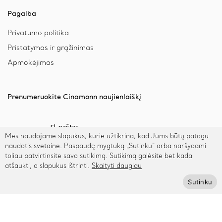
Pagalba
Privatumo politika
Pristatymas ir grąžinimas
Apmokėjimas
Prenumeruokite Cinamonn naujienlaiškį
Mes naudojame slapukus, kurie užtikrina, kad Jums būtų patogu
naudotis svetaine. Paspaudę mygtuką „Sutinku“ arba naršydami
Prenumeruoti
toliau patvirtinsite savo sutikimą. Sutikimą galėsite bet kada
atšaukti, o slapukus ištrinti.
Skaityti daugiau
Sutinku
© 2026 Cinamonn.lt. Visos teisės saugomos.