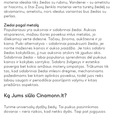
moteriai idealiai tiks žiedas su rubinu, Vandenei – su ametistu
ar hiacintu, o štai Žuvų ženklo moteriai verta turėtų žiedelį su
akvamarinu, ametistu, nors idealus variantas bus žiedas su
perlais.
Žiedai pagal metalą
Populiariausi yra auksiniai ir sidabriniai žiedai. Auksas
atsparesnis, mažiau išorės poveikiui imlus metalas, jo
išliekamoji vertė didesnė. Tačiau, žinoma, aukštesnė ir jo
kaina. Puiki alternatyva – sidabriniai paauksuoti žiedai, jei
norite mažesnės kainos ir aukso įvaizdžio. Jei toks sidabro
žiedas kokybiškas, jį nuo auksinio atskirs tik įgudusi akis.
Sidabriniai žiedai – labai populiarus sprendimas dėl puikaus
kainos ir kokybės santykio. Sidabro žvilgesys ir estetika
pavergia bet kokio amžiaus moterų simpatijas. Trūkumas tik
tas, kad sidabriniai žiedai imlesni drėgmei, mechaniniams
pažeidimams bei kitam aplinkos poveikiui, todėl juos reiks
labiau saugoti ir periodiškai pasirūpinti valymu ir kitais
priežiūros aspektais.
Ką Jums siūlo Cinamonn.lt?
Turime universalių dydžių žiedų. Tai puikus pasirinkimas
dovanai – nėra rizikos, kad netiks dydis. Taip pat įsigijusios