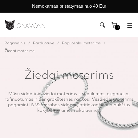
Nemokamas pristatymas nuo 49 Eur
0
Pagrindinis
Parduotuvė
Papuošalai moterims
Žiedai moterims
Žiedai moterims
Mūsų sidabriniai žiedai moterims – subtilumas, elegancija,
rafinuotumas ir dar grakštesnės rankos! Visi žiedai moterims
pagaminti iš 925 prabos sidabro, atitinkančio itin aukštus
kokybei keliamus reikalavimus.