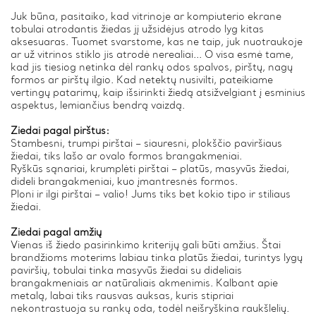
Juk būna, pasitaiko, kad vitrinoje ar kompiuterio ekrane
tobulai atrodantis žiedas jį užsidėjus atrodo lyg kitas
aksesuaras. Tuomet svarstome, kas ne taip, juk nuotraukoje
ar už vitrinos stiklo jis atrodė nerealiai... O visa esmė tame,
kad jis tiesiog netinka dėl rankų odos spalvos, pirštų, nagų
formos ar pirštų ilgio. Kad netektų nusivilti, pateikiame
vertingų patarimų, kaip išsirinkti žiedą atsižvelgiant į esminius
aspektus, lemiančius bendrą vaizdą.
Žiedai pagal pirštus:
Stambesni, trumpi pirštai – siauresni, plokščio paviršiaus
žiedai, tiks lašo ar ovalo formos brangakmeniai.
Ryškūs sąnariai, krumplėti pirštai – platūs, masyvūs žiedai,
dideli brangakmeniai, kuo įmantresnės formos.
Ploni ir ilgi pirštai – valio! Jums tiks bet kokio tipo ir stiliaus
žiedai.
Žiedai pagal amžių
Vienas iš žiedo pasirinkimo kriterijų gali būti amžius. Štai
brandžioms moterims labiau tinka platūs žiedai, turintys lygų
paviršių, tobulai tinka masyvūs žiedai su dideliais
brangakmeniais ar natūraliais akmenimis. Kalbant apie
metalą, labai tiks rausvas auksas, kuris stipriai
nekontrastuoja su rankų oda, todėl neišryškina raukšlelių.