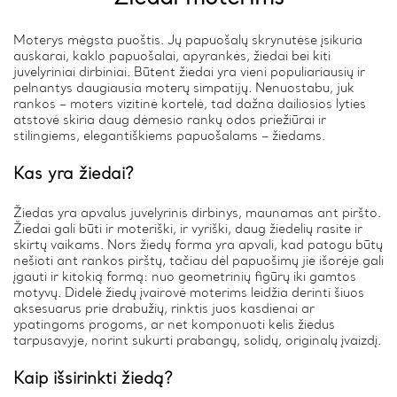
Moterys mėgsta puoštis. Jų papuošalų skrynutėse įsikuria
auskarai, kaklo papuošalai, apyrankės, žiedai bei kiti
juvelyriniai dirbiniai. Būtent žiedai yra vieni populiariausių ir
pelnantys daugiausia moterų simpatijų. Nenuostabu, juk
rankos – moters vizitinė kortelė, tad dažna dailiosios lyties
atstovė skiria daug dėmesio rankų odos priežiūrai ir
stilingiems, elegantiškiems papuošalams – žiedams.
Kas yra žiedai?
Žiedas yra apvalus juvelyrinis dirbinys, maunamas ant piršto.
Žiedai gali būti ir moteriški, ir vyriški, daug žiedelių rasite ir
skirtų vaikams. Nors žiedų forma yra apvali, kad patogu būtų
nešioti ant rankos pirštų, tačiau dėl papuošimų jie išorėje gali
įgauti ir kitokią formą: nuo geometrinių figūrų iki gamtos
motyvų. Didelė žiedų įvairovė moterims leidžia derinti šiuos
aksesuarus prie drabužių, rinktis juos kasdienai ar
ypatingoms progoms, ar net komponuoti kelis žiedus
tarpusavyje, norint sukurti prabangų, solidų, originalų įvaizdį.
Kaip išsirinkti žiedą?