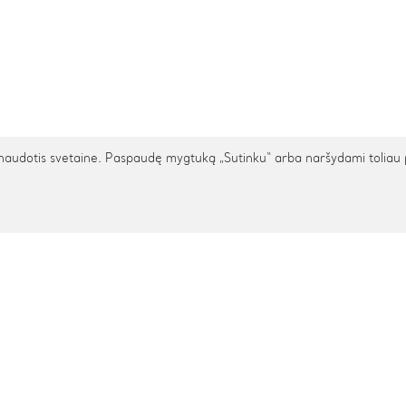
udotis svetaine. Paspaudę mygtuką „Sutinku“ arba naršydami toliau patv
TARPTAUTINIS PRISTATYMAS
cija
Pagalba
s
Privatumo politika