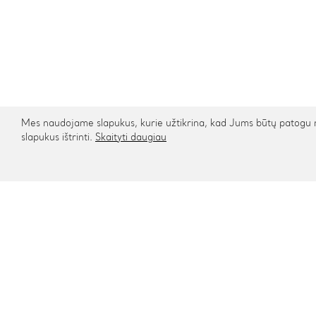
Mes naudojame slapukus, kurie užtikrina, kad Jums būtų patogu na
slapukus ištrinti.
Skaityti daugiau
Kontaktai
Informa
Rygos g. 48, Vilnius
Apie mu