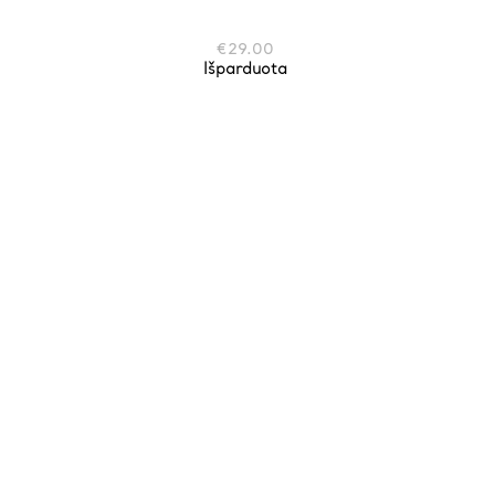
€
29.00
Išparduota