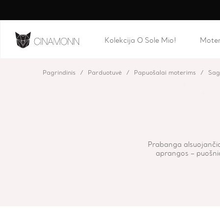
Kolekcija O Sole Mio!
Mote
Pagrindinis
Parduotuvė
Papuošalai moterims
Sag
Prabanga alsuojančios
aprangos – puošnios