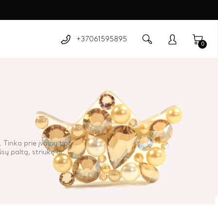
+37061595895
0
inka prie įvairių tipų
sų paltą, striukę ar