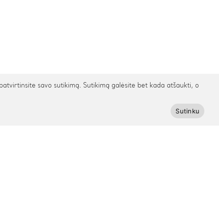
irtinsite savo sutikimą. Sutikimą galėsite bet kada atšaukti, o
Sutinku
Prenumeruokite Cinamonn naujienlaiškį