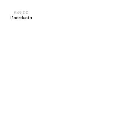
€
49.00
Išparduota