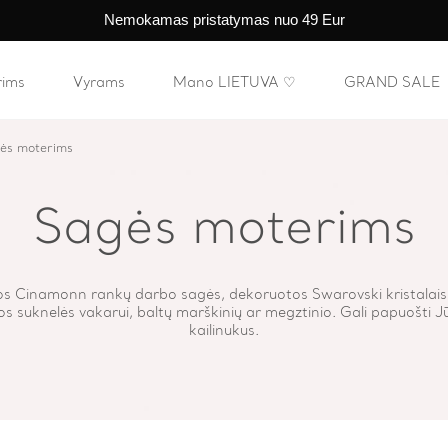
Nemokamas pristatymas nuo 49 Eur
rims
Vyrams
Mano LIETUVA ♡
GRAND SALE
ės moterims
Sagės moterims
 Cinamonn rankų darbo sagės, dekoruotos Swarovski kristalais. T
 suknelės vakarui, baltų marškinių ar megztinio. Gali papuošti Jū
kailinukus.