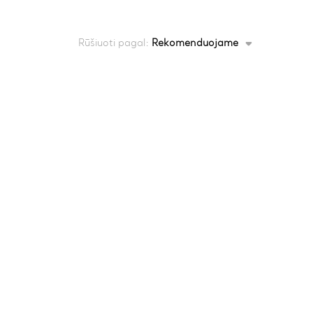
Rūšiuoti pagal:
Rekomenduojame