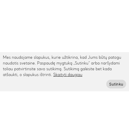
Mes naudojame slapukus, kurie užtikrina, kad Jums būtų patogu
naudotis svetaine. Paspaudę mygtuką „Sutinku“ arba naršydami
toliau patvirtinsite savo sutikimą. Sutikimą galėsite bet kada
atšaukti, o slapukus ištrinti.
Skaityti daugiau
TARPTAUTINIS PRISTATYMAS
Sutinku
Kontaktai
Rygos g. 48, Vilnius
+370 615 95895