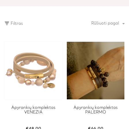
Rūšiuoti pagal
Filtras
This
Apyrankių komplektas
This
Apyrankių komplektas
VENEZIA
PALERMO
product
product
has
has
multiple
multiple
variants.
variants.
€
48.00
€
66.00