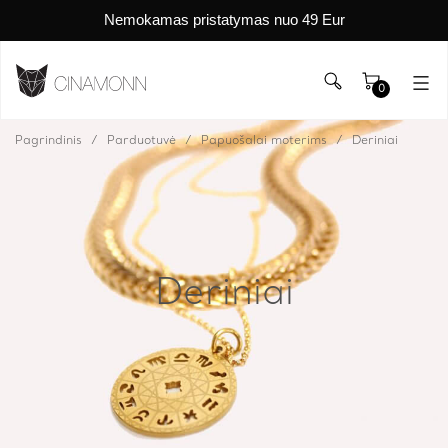
Nemokamas pristatymas nuo 49 Eur
0
Pagrindinis
Parduotuvė
Papuošalai moterims
Deriniai
Deriniai