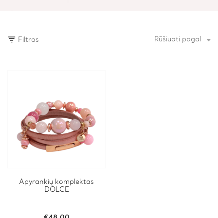
Rūšiuoti pagal
Filtras
This
Apyrankių komplektas
DOLCE
product
has
multiple
variants.
€
48.00