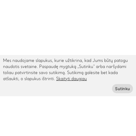
Mes naudojame slapukus, kurie užtikrina, kad Jums būtų patogu
naudotis svetaine. Paspaudę mygtuką „Sutinku“ arba naršydami
toliau patvirtinsite savo sutikimą. Sutikimą galėsite bet kada
atšaukti, o slapukus ištrinti.
Skaityti daugiau
TARPTAUTINIS PRISTATYMAS
Sutinku
Kontaktai
Rygos g. 48, Vilnius
+370 615 95895