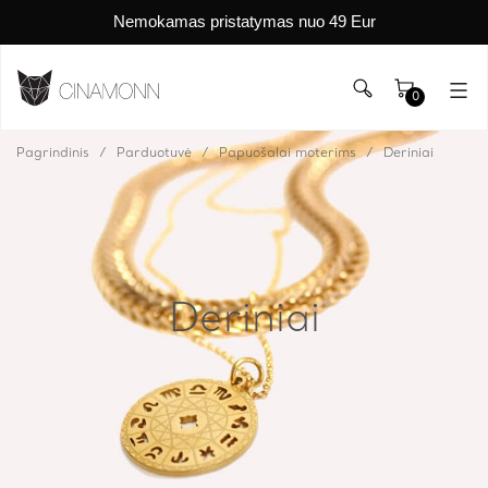
Nemokamas pristatymas nuo 49 Eur
0
Pagrindinis
Parduotuvė
Papuošalai moterims
Deriniai
Deriniai