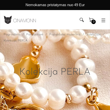
Nemokamas pristatymas nuo 49 Eur
0
Pagrindinis
Parduotuvė
Papuošalai moterims
Kolekcijos
Kolekcija PERLA
Kolekcija PERLA