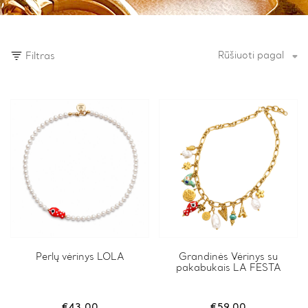
Rūšiuoti pagal
Filtras
Perlų vėrinys LOLA
Grandinės Vėrinys su
pakabukais LA FESTA
€
43.00
€
59.00