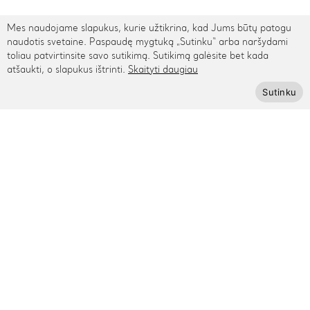
Mes naudojame slapukus, kurie užtikrina, kad Jums būtų patogu
TARPTAUTINIS PRISTATYMAS
naudotis svetaine. Paspaudę mygtuką „Sutinku“ arba naršydami
toliau patvirtinsite savo sutikimą. Sutikimą galėsite bet kada
atšaukti, o slapukus ištrinti.
Skaityti daugiau
Kontaktai
Sutinku
Rygos g. 48, Vilnius
+370 615 95895
info@cinamonn.lt
Informacija
Apie mus
Kontaktai
Mūsų draugai
Bendradarbiaukime