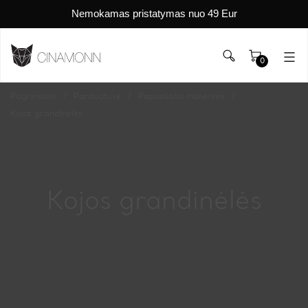
Nemokamas pristatymas nuo 49 Eur
0
Pagrindinis
Parduotuvė
Papuošalai moterims
Kojos grandinėlės
Kojos grandinėlės