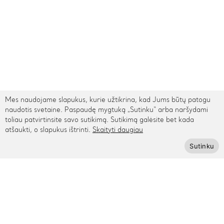
Mes naudojame slapukus, kurie užtikrina, kad Jums būtų patogu
naudotis svetaine. Paspaudę mygtuką „Sutinku“ arba naršydami
toliau patvirtinsite savo sutikimą. Sutikimą galėsite bet kada
atšaukti, o slapukus ištrinti.
Skaityti daugiau
TARPTAUTINIS PRISTATYMAS
Sutinku
Kontaktai
Rygos g. 48, Vilnius
+370 615 95895