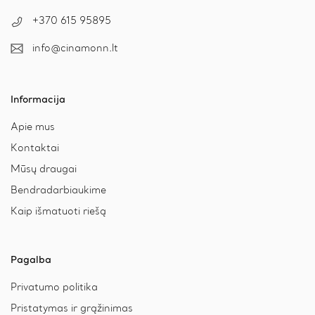
+370 615 95895
info@cinamonn.lt
Informacija
Apie mus
Kontaktai
Mūsų draugai
Bendradarbiaukime
Kaip išmatuoti riešą
Pagalba
Privatumo politika
Pristatymas ir grąžinimas