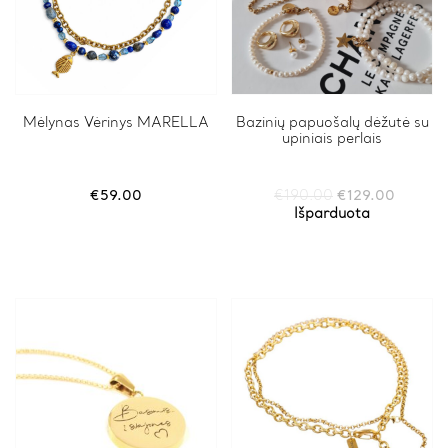
Mėlynas Vėrinys MARELLA
Bazinių papuošalų dėžutė su
upiniais perlais
Original
Current
€
59.00
€
190.00
€
129.00
price
price
Išparduota
was:
is:
€190.00.
€129.0