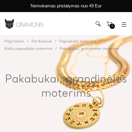
Nemokamas pristatymas nuo 49 Eur
0
Pagrindinis
Parduotuvė
Papuošalai moterims
Kaklo papuošalai moterims
Pakabukai, grandinėlės moterims
Pakabukai, grandinėlės
moterims