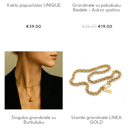
Kaklo papuošalas UNIQUE
This
Grandinėlė su pakabuku
Raidele – Aukso spalvos
product
has
multiple
variants.
Original
Current
€
39.00
€
26.00
€
19.00
The
price
price
options
was:
is:
may
€26.00.
€19.00.
be
chosen
on
the
product
page
Dviguba grandinėlė su
Stambi grandinėlė LINEA
Burbuliuku
GOLD