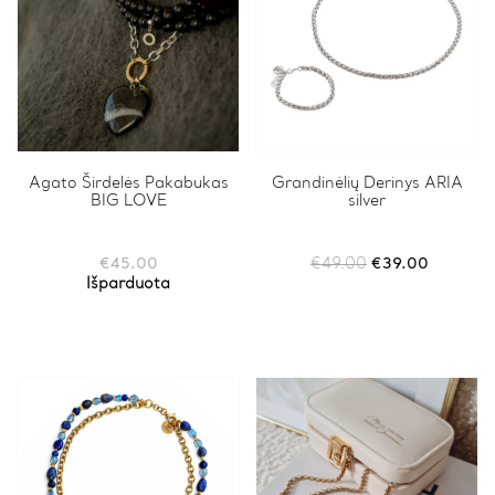
Agato Širdelės Pakabukas
Grandinėlių Derinys ARIA
BIG LOVE
silver
Original
Current
€
45.00
€
49.00
€
39.00
price
price
Išparduota
was:
is:
€49.00.
€39.00.