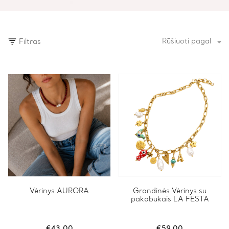
Rūšiuoti pagal
Filtras
Vėrinys AURORA
Grandinės Vėrinys su
pakabukais LA FESTA
€
43.00
€
59.00