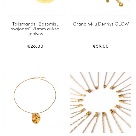
This
Talismanas „Basomis į
Grandinėlių Derinys GLOW
svajones” 20mm aukso
product
spalvos
has
multiple
variants.
€
26.00
€
59.00
The
options
may
be
chosen
on
the
product
page