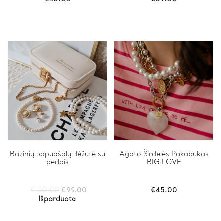
Bazinių papuošalų dėžutė su
Agato Širdelės Pakabukas
perlais
BIG LOVE
Original
Current
€
150.00
€
99.00
€
45.00
price
price
Išparduota
was:
is:
€150.00.
€99.00.