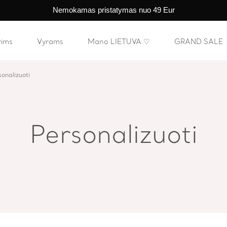
Nemokamas pristatymas nuo 49 Eur
rims
Vyrams
Mano LIETUVA ♡
GRAND SALE
onalizuoti
Personalizuoti