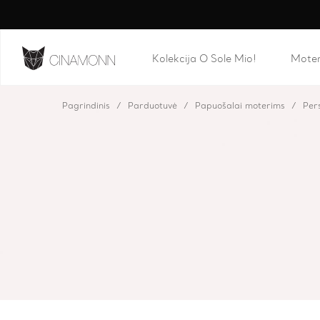
Kolekcija O Sole Mio!
Mote
Pagrindinis
Parduotuvė
Papuošalai moterims
Pers