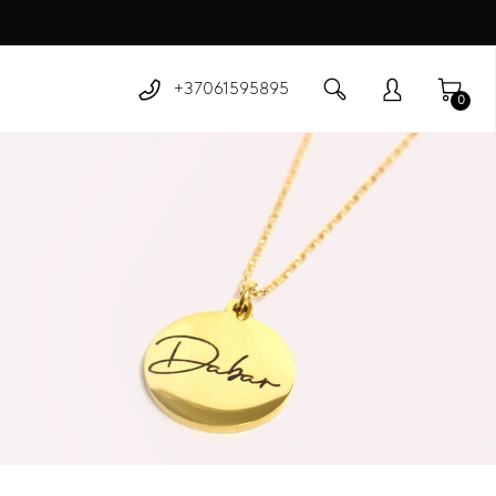
+37061595895
0