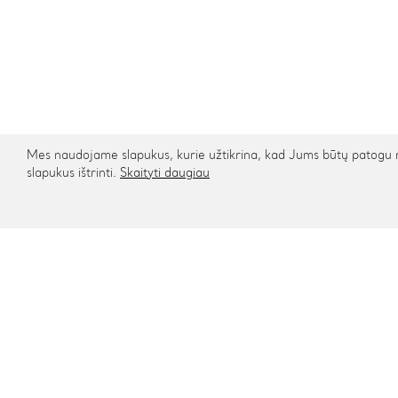
Mes naudojame slapukus, kurie užtikrina, kad Jums būtų patogu na
slapukus ištrinti.
Skaityti daugiau
Kontaktai
Informa
Rygos g. 48, Vilnius
Apie mu