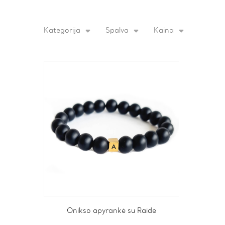
Kategorija
Spalva
Kaina
This
Onikso apyrankė su Raide
product