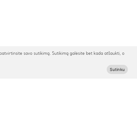
irtinsite savo sutikimą. Sutikimą galėsite bet kada atšaukti, o
Sutinku
Prenumeruokite Cinamonn naujienlaiškį