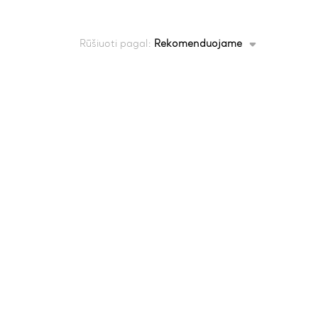
Rūšiuoti pagal:
Rekomenduojame