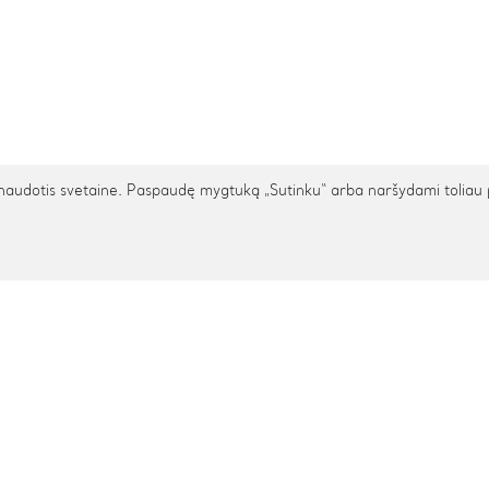
udotis svetaine. Paspaudę mygtuką „Sutinku“ arba naršydami toliau patv
TARPTAUTINIS PRISTATYMAS
cija
Pagalba
s
Privatumo politika