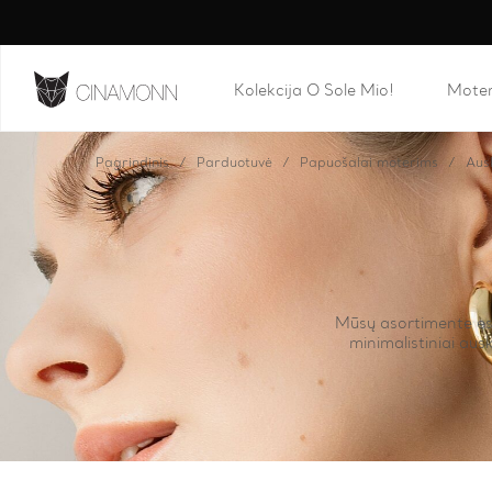
Kolekcija O Sole Mio!
Mote
Pagrindinis
Parduotuvė
Papuošalai moterims
Aus
Mūsų asortimente esan
minimalistiniai aus