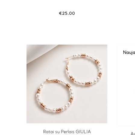
€
25.00
Nauj
Ratai su Perlais GIULIA
A