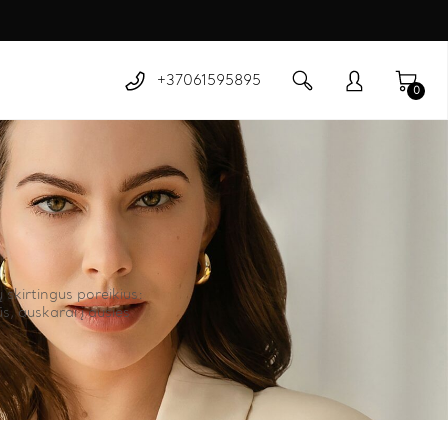
+37061595895
0
 skirtingus poreikius:
s, auskarai į ausies