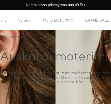
Nemokamas pristatymas nuo 49 Eur
rims
Vyrams
Mano LIETUVA ♡
GRAND SALE
karai moterims
Auskarai moterims
tys auskarai skiriasi dizaino ypatumais, todėl rasite atitinkančių
karai, prabangūs proginiai auskarai, klasikiniai, kabantys, originalū
kremzlę, vienetiniai auskarai ir kt.