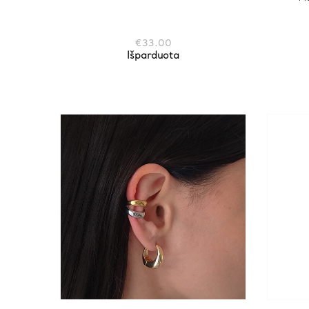
€
33.00
Išparduota