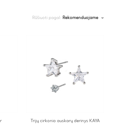
Rūšiuoti pagal:
Rekomenduojame
r
Trijų cirkonio auskarų derinys KAYA