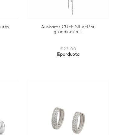
dutės
Auskaras CUFF SILVER su
grandinėlėmis
€
23.00
Išparduota