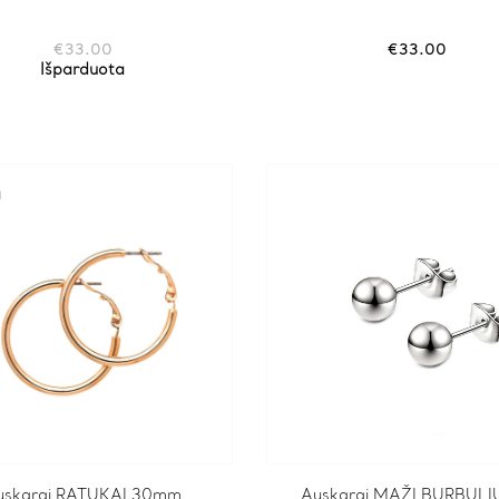
€
33.00
€
33.00
Išparduota
a
uskarai RATUKAI 30mm
Auskarai MAŽI BURBULI