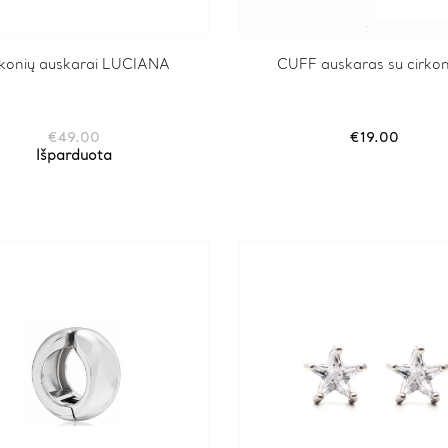
rkonių auskarai LUCIANA
CUFF auskaras su cirkon
€
49.00
€
19.00
Išparduota