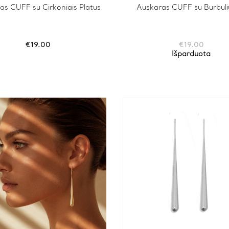
as CUFF su Cirkoniais Platus
Auskaras CUFF su Burbuli
€
19.00
€
19.00
Išparduota