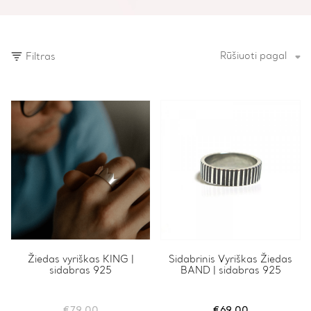
Rūšiuoti pagal
Filtras
Žiedas vyriškas KING |
Sidabrinis Vyriškas Žiedas
sidabras 925
BAND | sidabras 925
€
79.00
€
69.00