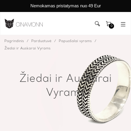
Nemokamas pristatymas nuo 49 Eur
0
Pagrindinis
Parduotuvė
Papuošalai vyrams
Žiedai ir Auskarai Vyrams
Žiedai ir Auskarai
Vyrams