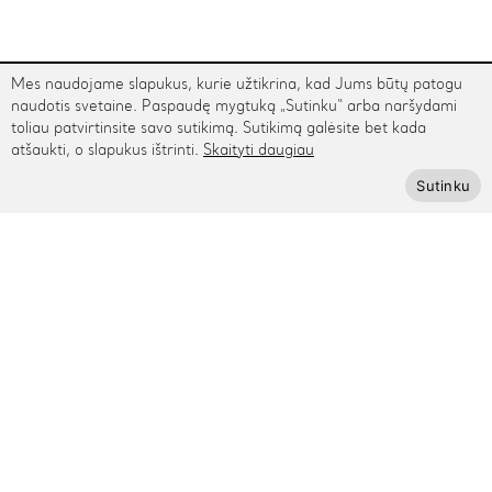
TARPTAUTINIS PRISTATYMAS
Mes naudojame slapukus, kurie užtikrina, kad Jums būtų patogu
naudotis svetaine. Paspaudę mygtuką „Sutinku“ arba naršydami
toliau patvirtinsite savo sutikimą. Sutikimą galėsite bet kada
Kontaktai
atšaukti, o slapukus ištrinti.
Skaityti daugiau
Sutinku
Rygos g. 48, Vilnius
+370 615 95895
info@cinamonn.lt
Informacija
Apie mus
Kontaktai
Mūsų draugai