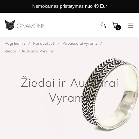
Nemokamas pristatymas nuo 49 Eur
0
Pagrindinis
Parduotuvė
Papuošalai vyrams
Žiedai ir Auskarai Vyrams
Žiedai ir Auskarai
Vyrams