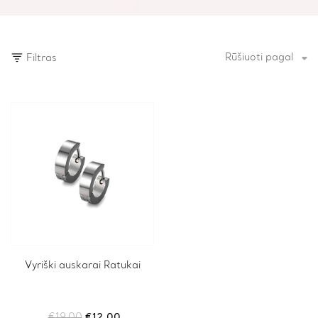
Rūšiuoti pagal
Filtras
Vyriški auskarai Ratukai
Original
Current
€
19.00
€
12.00