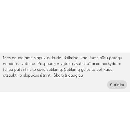
Mes naudojame slapukus, kurie užtikrina, kad Jums būtų patogu
naudotis svetaine. Paspaudę mygtuką „Sutinku“ arba naršydami
toliau patvirtinsite savo sutikimą. Sutikimą galėsite bet kada
atšaukti, o slapukus ištrinti.
Skaityti daugiau
TARPTAUTINIS PRISTATYMAS
Sutinku
Kontaktai
Rygos g. 48, Vilnius
+370 615 95895