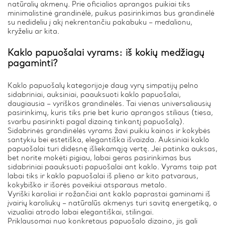
natūralių akmenų. Prie oficialios aprangos puikiai tiks
minimalistinė grandinėlė, puikus pasirinkimas bus grandinėlė
su nedideliu į akį nekrentančiu pakabuku – medalionu,
kryželiu ar kita.
Kaklo papuošalai vyrams: iš kokių medžiagų
pagaminti?
Kaklo papuošalų kategorijoje daug vyrų simpatijų pelno
sidabriniai, auksiniai, paauksuoti kaklo papuošalai,
daugiausia – vyriškos grandinėlės. Tai vienas universaliausių
pasirinkimų, kuris tiks prie bet kurio aprangos stiliaus (tiesa,
svarbu pasirinkti pagal dizainą tinkantį papuošalą).
Sidabrinės grandinėlės vyrams žavi puikiu kainos ir kokybės
santykiu bei estetiška, elegantiška išvaizda. Auksiniai kaklo
papuošalai turi didesnę išliekamąją vertę. Jei patinka auksas,
bet norite mokėti pigiau, labai geras pasirinkimas bus
sidabriniai paauksuoti papuošalai ant kaklo. Vyrams taip pat
labai tiks ir kaklo papuošalai iš plieno ar kito patvaraus,
kokybiško ir išorės poveikiui atsparaus metalo.
Vyriški karoliai ir rožančiai ant kaklo paprastai gaminami iš
įvairių karoliukų – natūralūs akmenys turi savitą energetiką, o
vizualiai atrodo labai elegantiškai, stilingai.
Priklausomai nuo konkretaus papuošalo dizaino, jis gali