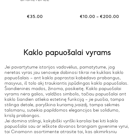
product
has
multiple
variants.
Price
€
35.00
€
10.00
–
€
200.00
The
range:
options
€10.00
may
throug
be
€200.
chosen
on
Kaklo papuošalai vyrams
the
product
page
Jei pavartytume istorijos vadovėlius, pamatytume, jog
neretas vyras jau senovėje dabinosi tikrai ne kukliais kaklo
papuošalais – ant kaklo paprastai kabėdavo prabangus,
masyvus, iš tolo akį traukiantis įspūdingas kaklo papuošalas.
Šiandieninės mados, žinoma, pasikeitę. Kaklo papuošalai
vyrams nėra galios, valdžios simbolis, tačiau papuošalai ant
kaklo šiandien atlieka estetinę funkciją – jie puošia, tampa
stilinga detale, paryškina kuriamą įvaizdį, tampa sėkmės
talismanu, suteikia papildomos elegancijos bei solidumo,
krislą prabangos.
Jei domina stilingi, kokybiški vyriški karoliai bei kiti kaklo
papuošalai sau ar ieškote dovanos brangiam gyvenime vyrui,
tai Cinamonn asortimente atrasite tai, kas akimirksniu