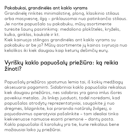
Pakabukai, grandinėlės ant kaklo vyrams
Grandinėlę rinkitės minimalistinę, ploną, klasikinio stiliaus
arba masyvesnę, ilgą – priklausomai nuo patinkančio stiliaus.
Jei norite papuošalo su pakabuku, mūsų asortimente
turėsite šaunų pasirinkimą: medaliono plokštelės, kryželis,
kulka, ginklas, kaukolė ir kt.
Kiek kainuoja stilingos grandinėlės ant kaklo vyrams su
pakabuku ar be jo? Mūsų asortimente jų kainos svyruoja nuo
keliolikos iki kiek daugiau kaip keturių dešimčių eurų.
Vyriškų kaklo papuošalų priežiūra: ką reikia
žinoti?
Papuošalų priežiūros ypatumus lemia tai, iš kokių medžiagų
aksesuarai pagaminti. Sidabriniai kaklo papuošalai reikalaus
kiek daugiau priežiūros, nes sidabras yra gana imlus išorės
poveikiui metalas. Jis linkęs juoduoti, todėl norėdami, kad
papuošalas atrodytų reprezentatyviai, saugokite jį nuo
drėgmės, blizginkite, kai praranda natūralų žvilgesį, o
pajuodavimus operatyviai pašalinkite – tam idealiai tinka
kiekvienuose namuose esanti priemonė – dantų pasta.
Kaklo papuošalai iš karoliukų yra tie, kurie reikalaus bene
mažiausiai laiko jų priežiūrai.