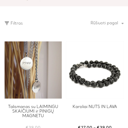
Rūšiuoti pagal
Filtras
This
Talismanas su LAIMINGU
This
Karoliai NUTS IN LAVA
SKAIČIUMI ir PINIGŲ
product
product
MAGNETU
has
has
multiple
multiple
variants.
variants.
Price
€
39.00
€
27.00
–
€
39.00