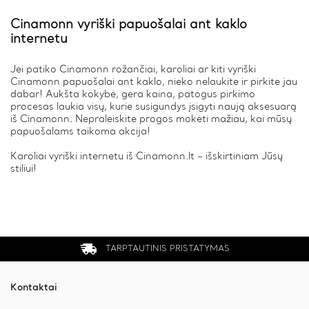
Cinamonn vyriški papuošalai ant kaklo
internetu
Jei patiko Cinamonn rožančiai, karoliai ar kiti vyriški
Cinamonn papuošalai ant kaklo, nieko nelaukite ir pirkite jau
dabar! Aukšta kokybė, gera kaina, patogus pirkimo
procesas laukia visų, kurie susigundys įsigyti naują aksesuarą
iš Cinamonn. Nepraleiskite progos mokėti mažiau, kai mūsų
papuošalams taikoma akcija!
Karoliai vyriški internetu iš Cinamonn.lt – išskirtiniam Jūsų
stiliui!
TARPTAUTINIS PRISTATYMAS
Kontaktai