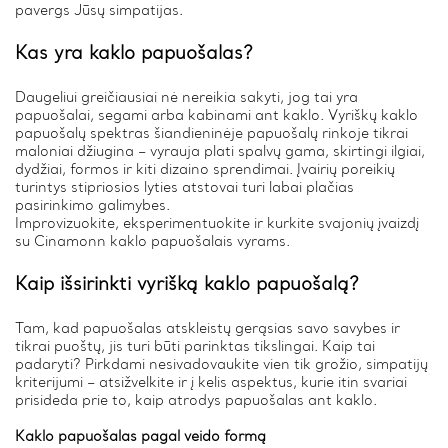
pavergs Jūsų simpatijas.
Kas yra kaklo papuošalas?
Daugeliui greičiausiai nė nereikia sakyti, jog tai yra
papuošalai, segami arba kabinami ant kaklo. Vyriškų kaklo
papuošalų spektras šiandieninėje papuošalų rinkoje tikrai
maloniai džiugina – vyrauja plati spalvų gama, skirtingi ilgiai,
dydžiai, formos ir kiti dizaino sprendimai. Įvairių poreikių
turintys stipriosios lyties atstovai turi labai plačias
pasirinkimo galimybes.
Improvizuokite, eksperimentuokite ir kurkite svajonių įvaizdį
su Cinamonn kaklo papuošalais vyrams.
Kaip išsirinkti vyrišką kaklo papuošalą?
Tam, kad papuošalas atskleistų gerąsias savo savybes ir
tikrai puoštų, jis turi būti parinktas tikslingai. Kaip tai
padaryti? Pirkdami nesivadovaukite vien tik grožio, simpatijų
kriterijumi – atsižvelkite ir į kelis aspektus, kurie itin svariai
prisideda prie to, kaip atrodys papuošalas ant kaklo.
Kaklo papuošalas pagal veido formą