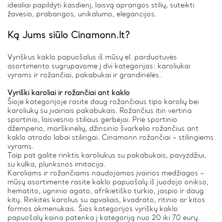
idealiai papildyti kasdienį, laisvą aprangos stilių, suteikti
žavesio, prabangos, unikalumo, elegancijos.
Ką Jums siūlo Cinamonn.lt?
Vyriškus kaklo papuošalus iš mūsų el. parduotuvės
asortimento sugrupavome į dvi kategorijas: karoliukai
vyrams ir rožančiai, pakabukai ir grandinėlės.
Vyriški karoliai ir rožančiai ant kaklo
Šioje kategorijoje rasite daug rožančiaus tipo karolių bei
karoliukų su įvairiais pakabukais. Rožančius itin vertina
sportinio, laisvesnio stiliaus gerbėjai. Prie sportinio
džemperio, marškinėlių, džinsinio švarkelio rožančius ant
kaklo atrodo labai stilingai. Cinamonn rožančiai – stilingiems
vyrams.
Taip pat galite rinktis karoliukus su pakabukais, pavyzdžiui,
su kulka, plunksnos imitacija.
Karoliams ir rožančiams naudojamos įvairios medžiagos –
mūsų asortimente rasite kaklo papuošalų iš juodojo onikso,
hematito, ugninio agato, afrikietiško turkio, jaspio ir daug
kitų. Rinkitės karolius su apvaliais, kvadrato, ritinio ar kitos
formos akmenukais. Šios kategorijos vyriškų kaklo
papuošalų kaina patenka į kategoriją nuo 20 iki 70 eurų.