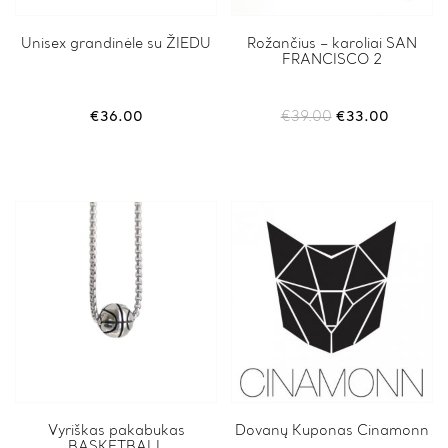
Unisex grandinėle su ŽIEDU
Rožančius – karoliai SAN
FRANCISCO 2
Original
Current
€
36.00
€
39.00
€
33.00
price
price
was:
is:
€39.00.
€33.00.
Vyriškas pakabukas
This
Dovanų Kuponas Cinamonn
BASKETBALL