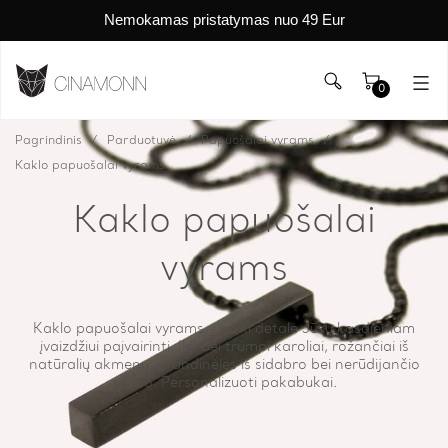
Nemokamas pristatymas nuo 49 Eur
0
Pagrindinis
Parduotuvė
Papuošalai vyrams
Kaklo papuošalai vyrams
Kaklo papuošalai
vyrams
Kaklo papuošalai vyrams – puiki detalė Jūsų kasdieniam
įvaizdžiui paįvairinti. Ilgi bei trumpi karoliai, rožančiai iš
natūralių akmenų, grandinėlės iš sidabro bei nerūdijančio
plieno. Personalizuoti pakabukai.