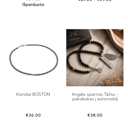
The
The
range:
Išparduota
options
options
€27.00
may
may
through
be
be
€39.00
chosen
chosen
on
on
the
the
Nauja
product
product
page
page
Karoliai BOSTON
Angelo sparnas Tėčiui –
pakabukas į automobilį
€
36.00
€
38.00