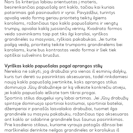
Nors šis kriterijus labiau orientuotas į moteris,
besirenkančias papuošalą ant kaklo, tačiau kai kuriais
patarimais gali pasinaudoti ir vyrai. Pavyzdžiui, turintys
apvalią veido formą geriau prioritetą teiktų ilgiems
karoliams, rožančiaus tipo kaklo papuošalams ir vengtų
trumpų, apvaliai kaklą juosiančių vėrinių. Kvadrato formos
veido savininkams taip pat tiks ilgi karoliai, vyriškos
grandinėlės su masyviais, ryškiais pakabukais. Jei turite
pailgą veidą, prioritetą teikite trumpoms grandinėlėms bei
karoliams, kurie bus kontrastas veido formai ir šiek tiek
optiškai sušvelnins bruožus.
Vyriškas kaklo papuošalas pagal aprangos stilių
Nereikia nė sakyti, jog drabužiai yra vienas iš esminių dalykų,
kuris turi derėti su pasirinktais aksesuarais, todėl rinkdamiesi
naują kaklo papuošalą įvertinkite, koks aprangos stilius
dominuoja Jūsų drabužinėje ar ką vilkėsite konkrečiu atveju,
jei kaklo papuošalo ieškote tam tikrai progai.
Sportinis stilius daugeliui vyrų labai artimas. Jei Jūsų drabužių
spintoje dominuoja sportiniai kostiumai, sportiniai bateliai,
džemperiai ir panašūs laisvalaikio drabužiai, tuomet ilga
grandinėlė su masyviu pakabuku, rožančiaus tipo aksesuaras
ant kaklo ar sidabrinė grandinėlė bus šaunus pasirinkimas.
Prie kasdienio stiliaus, kuriame vyrauja patogūs džinsai bei
marškinėliai derinkite neilgas grandinėles ar karoliukus iš