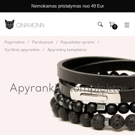
Nemokamas pristatymas nuo 49 Eur
0
Pagrindinis
Parduotuvė
Papuošalai vyrams
Vyriškos apyrankės
Apyrankių komplektai
Apyrankių komplektai