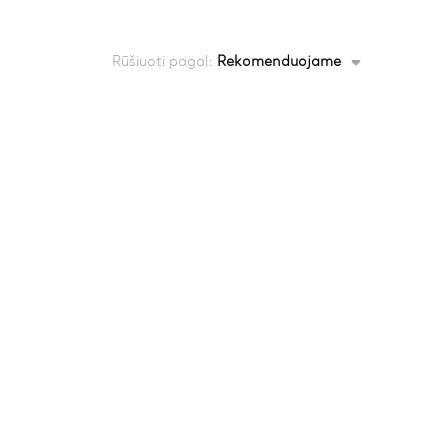
Rūšiuoti pagal:
Rekomenduojame