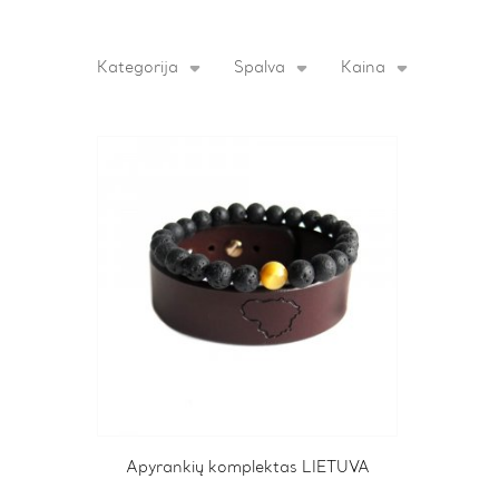
Kategorija
Spalva
Kaina
This
Apyrankių komplektas LIETUVA
product