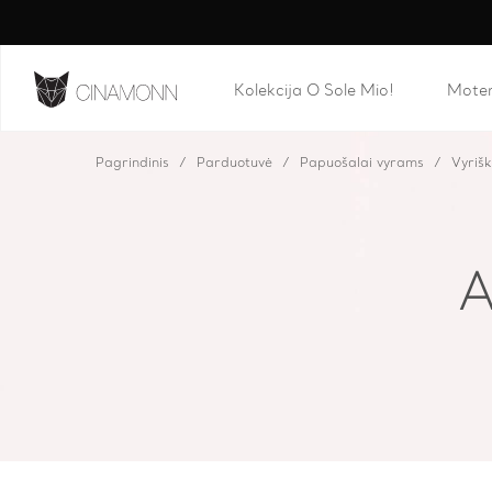
Kolekcija O Sole Mio!
Mote
Pagrindinis
Parduotuvė
Papuošalai vyrams
Vyriš
A