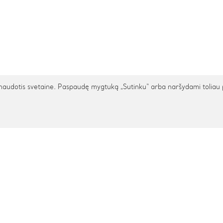
udotis svetaine. Paspaudę mygtuką „Sutinku“ arba naršydami toliau patv
TARPTAUTINIS PRISTATYMAS
cija
Pagalba
s
Privatumo politika