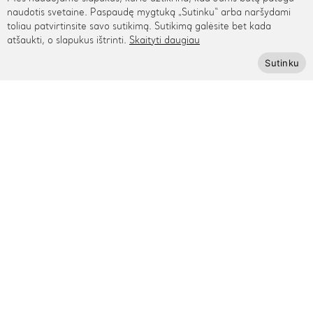
Rygos g. 48, Vilnius
naudotis svetaine. Paspaudę mygtuką „Sutinku“ arba naršydami
toliau patvirtinsite savo sutikimą. Sutikimą galėsite bet kada
+370 615 95895
atšaukti, o slapukus ištrinti.
Skaityti daugiau
info@cinamonn.lt
Sutinku
Informacija
Apie mus
Kontaktai
Mūsų draugai
Bendradarbiaukime
Kaip išmatuoti riešą
Pagalba
Privatumo politika