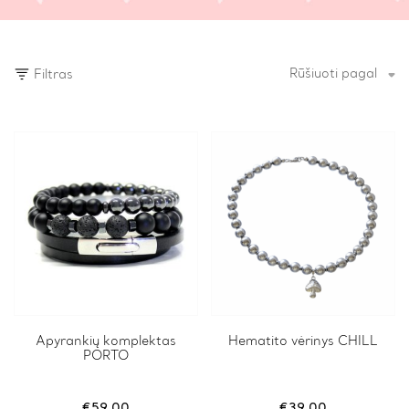
Rūšiuoti pagal
Filtras
This
Apyrankių komplektas
Hematito vėrinys CHILL
PORTO
product
has
multiple
variants.
€
59.00
€
39.00