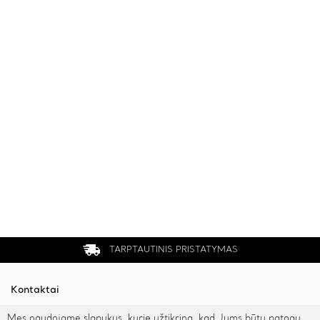
TARPTAUTINIS PRISTATYMAS
Kontaktai
Mes naudojame slapukus, kurie užtikrina, kad Jums būtų patogu