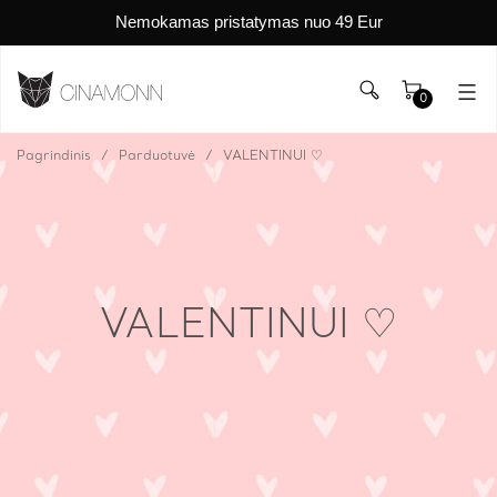
Nemokamas pristatymas nuo 49 Eur
0
Pagrindinis
Parduotuvė
VALENTINUI ♡
VALENTINUI ♡