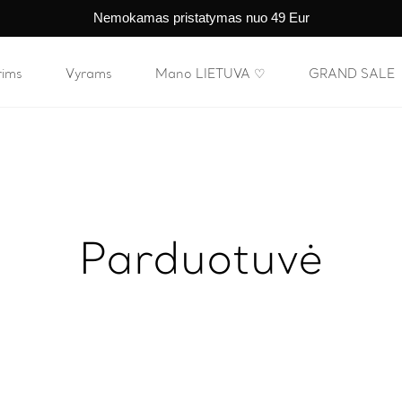
Nemokamas pristatymas nuo 49 Eur
rims
Vyrams
Mano LIETUVA ♡
GRAND SALE
Parduotuvė