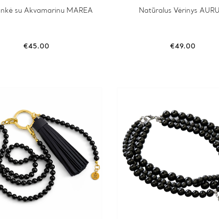
nkė su Akvamarinu MAREA
Natūralus Vėrinys AU
€
45.00
€
49.00