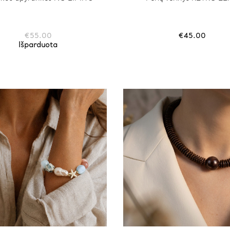
€
55.00
€
45.00
Išparduota