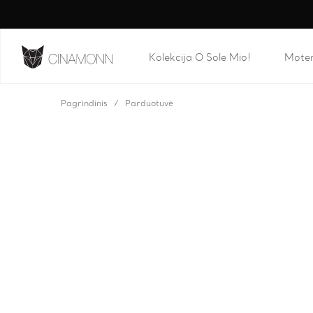
Kolekcija O Sole Mio!
Mote
Pagrindinis
Parduotuvė