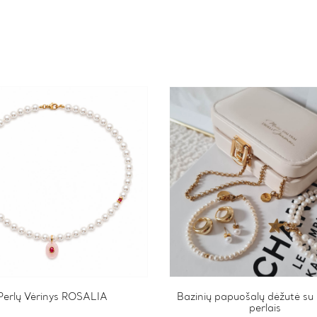
Perlų Vėrinys ROSALIA
Bazinių papuošalų dėžutė su 
perlais