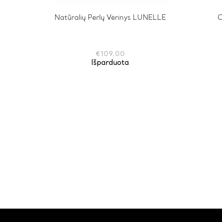
Natūralių Perlų Vėrinys LUNELLE
O
€
109.00
Išparduota