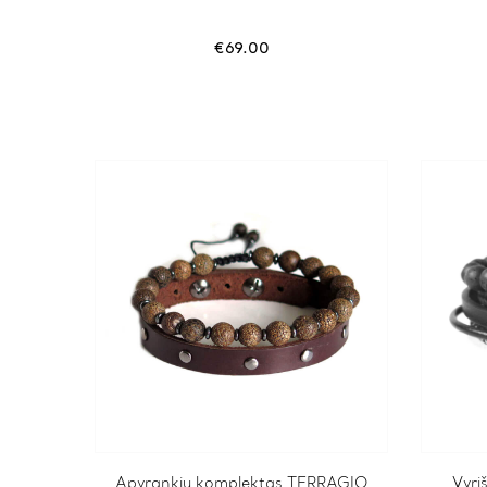
€
69.00
Apyrankių komplektas TERRAGIO
Vyri