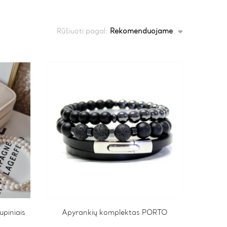
Rūšiuoti pagal:
Rekomenduojame
upiniais
This
Apyrankių komplektas PORTO
product