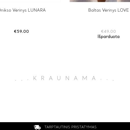
nikso Vėrinys LUNARA
Baltas Vėrinys LOVE
€
59.00
€
49.00
Išparduota