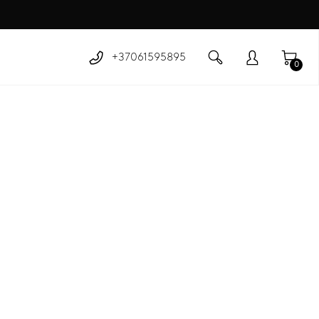
+37061595895
0