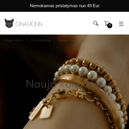
Nemokamas pristatymas nuo 49 Eur
0
Pagrindinis
Parduotuvė
Nauja kolekcija
Nauja kolekcija