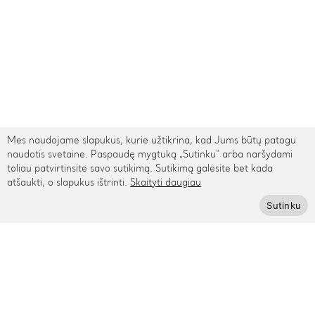
Mes naudojame slapukus, kurie užtikrina, kad Jums būtų patogu
naudotis svetaine. Paspaudę mygtuką „Sutinku“ arba naršydami
toliau patvirtinsite savo sutikimą. Sutikimą galėsite bet kada
atšaukti, o slapukus ištrinti.
Skaityti daugiau
TARPTAUTINIS PRISTATYMAS
Sutinku
Kontaktai
Rygos g. 48, Vilnius
+370 615 95895