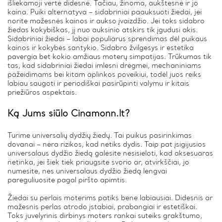
išliekamoji vertė didesnė. Tačiau, žinoma, aukštesnė ir jo
kaina. Puiki alternatyva – sidabriniai paauksuoti žiedai, jei
norite mažesnės kainos ir aukso įvaizdžio. Jei toks sidabro
žiedas kokybiškas, jį nuo auksinio atskirs tik įgudusi akis.
Sidabriniai žiedai – labai populiarus sprendimas dėl puikaus
kainos ir kokybės santykio. Sidabro žvilgesys ir estetika
pavergia bet kokio amžiaus moterų simpatijas. Trūkumas tik
tas, kad sidabriniai žiedai imlesni drėgmei, mechaniniams
pažeidimams bei kitam aplinkos poveikiui, todėl juos reiks
labiau saugoti ir periodiškai pasirūpinti valymu ir kitais
priežiūros aspektais.
Ką Jums siūlo Cinamonn.lt?
Turime universalių dydžių žiedų. Tai puikus pasirinkimas
dovanai – nėra rizikos, kad netiks dydis. Taip pat įsigijusios
universalaus dydžio žiedą galėsite nesisieloti, kad aksesuaras
netinka, jei šiek tiek priaugsite svorio ar, atvirkščiai, jo
numesite, nes universalaus dydžio žiedą lengvai
pareguliuosite pagal piršto apimtis.
Žiedai su perlais moterims patiks bene labiausiai. Didesnis ar
mažesnis perlas atrodo įstabiai, prabangiai ir estetiškai.
Toks juvelyrinis dirbinys moters rankai suteiks grakštumo,