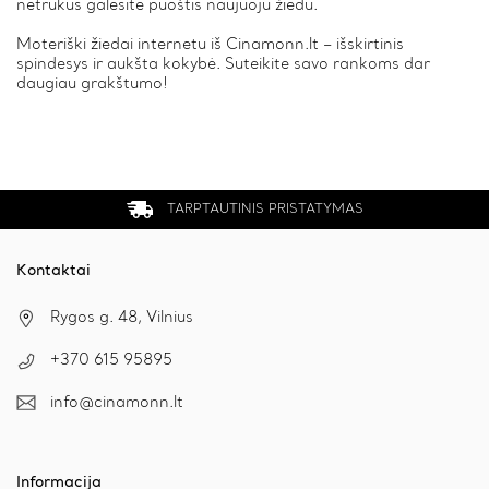
netrukus galėsite puoštis naujuoju žiedu.
Moteriški žiedai internetu iš Cinamonn.lt – išskirtinis
spindesys ir aukšta kokybė. Suteikite savo rankoms dar
daugiau grakštumo!
TARPTAUTINIS PRISTATYMAS
Kontaktai
Rygos g. 48, Vilnius
+370 615 95895
info@cinamonn.lt
Informacija