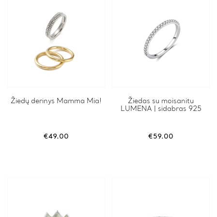
Žiedų derinys Mamma Mia!
This
Žiedas su moisanitu
LUMENA | sidabras 925
product
has
multiple
variants.
€
49.00
€
59.00
The
options
may
be
chosen
on
the
product
page