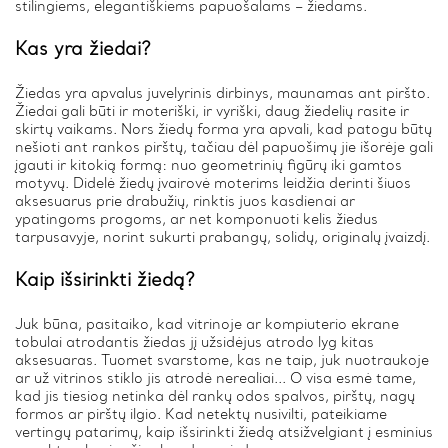
stilingiems, elegantiškiems papuošalams – žiedams.
Kas yra žiedai?
Žiedas yra apvalus juvelyrinis dirbinys, maunamas ant piršto.
Žiedai gali būti ir moteriški, ir vyriški, daug žiedelių rasite ir
skirtų vaikams. Nors žiedų forma yra apvali, kad patogu būtų
nešioti ant rankos pirštų, tačiau dėl papuošimų jie išorėje gali
įgauti ir kitokią formą: nuo geometrinių figūrų iki gamtos
motyvų. Didelė žiedų įvairovė moterims leidžia derinti šiuos
aksesuarus prie drabužių, rinktis juos kasdienai ar
ypatingoms progoms, ar net komponuoti kelis žiedus
tarpusavyje, norint sukurti prabangų, solidų, originalų įvaizdį.
Kaip išsirinkti žiedą?
Juk būna, pasitaiko, kad vitrinoje ar kompiuterio ekrane
tobulai atrodantis žiedas jį užsidėjus atrodo lyg kitas
aksesuaras. Tuomet svarstome, kas ne taip, juk nuotraukoje
ar už vitrinos stiklo jis atrodė nerealiai... O visa esmė tame,
kad jis tiesiog netinka dėl rankų odos spalvos, pirštų, nagų
formos ar pirštų ilgio. Kad netektų nusivilti, pateikiame
vertingų patarimų, kaip išsirinkti žiedą atsižvelgiant į esminius