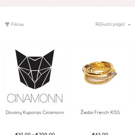
Rūšiuoti pagal
Filtras
This
Dovanų Kuponas Cinamonn
Žiedai French KISS
product
has
multiple
variants.
Price
€
10.00
–
€
200.00
€
43.00