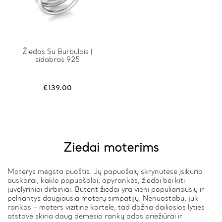
Žiedas Su Burbulais |
sidabras 925
€
139.00
Žiedai moterims
Moterys mėgsta puoštis. Jų papuošalų skrynutėse įsikuria
auskarai, kaklo papuošalai, apyrankės, žiedai bei kiti
juvelyriniai dirbiniai. Būtent žiedai yra vieni populiariausių ir
pelnantys daugiausia moterų simpatijų. Nenuostabu, juk
rankos – moters vizitinė kortelė, tad dažna dailiosios lyties
atstovė skiria daug dėmesio rankų odos priežiūrai ir