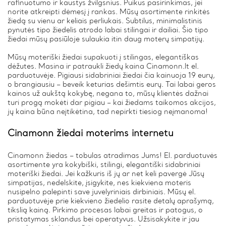
rafinuotumo ir kaustys žvilgsnius. Puikus pasirinkimas, jei
norite atkreipti dėmesį į rankas. Mūsų asortimente rinkitės
žiedą su vienu ar keliais perliukais. Subtilus, minimalistinis
pynutės tipo žiedelis atrodo labai stilingai ir dailiai. Šio tipo
žiedai mūsų pasiūloje sulaukia itin daug moterų simpatijų.
Mūsų moteriški žiedai supakuoti į stilingas, elegantiškas
dėžutes. Masina ir patraukli žiedų kaina Cinamonn.lt el.
parduotuvėje. Pigiausi sidabriniai žiedai čia kainuoja 19 eurų,
o brangiausiu – beveik keturias dešimtis eurų. Tai labai geros
kainos už aukštą kokybę, negana to, mūsų klientės dažnai
turi progą mokėti dar pigiau – kai žiedams taikomos akcijos,
jų kaina būna neįtikėtina, tad nepirkti tiesiog neįmanoma!
Cinamonn žiedai moterims internetu
Cinamonn žiedas – tobulas atradimas Jums! El. parduotuvės
asortimente yra kokybiški, stilingi, elegantiški sidabriniai
moteriški žiedai. Jei kažkuris iš jų ar net keli pavergė Jūsų
simpatijas, nedelskite, įsigykite, nes kiekviena moteris
nusipelno palepinti save juvelyriniais dirbiniais. Mūsų el.
parduotuvėje prie kiekvieno žiedelio rasite detalų aprašymą,
tikslią kainą. Pirkimo procesas labai greitas ir patogus, o
pristatymas sklandus bei operatyvus. Užsisakykite ir jau