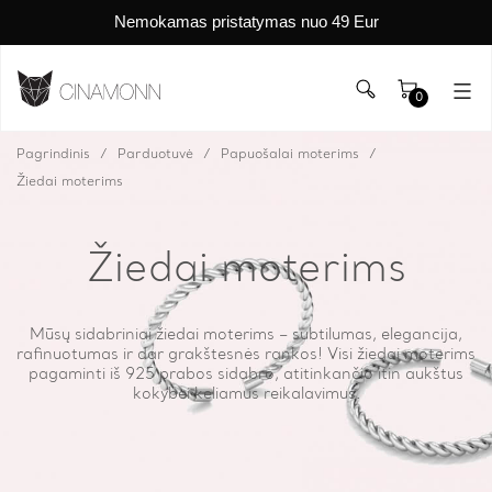
Nemokamas pristatymas nuo 49 Eur
0
Pagrindinis
Parduotuvė
Papuošalai moterims
Žiedai moterims
Žiedai moterims
Mūsų sidabriniai žiedai moterims – subtilumas, elegancija,
rafinuotumas ir dar grakštesnės rankos! Visi žiedai moterims
pagaminti iš 925 prabos sidabro, atitinkančio itin aukštus
kokybei keliamus reikalavimus.