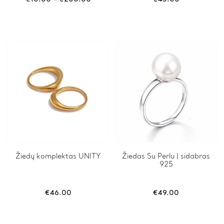
The
range:
options
€10.00
may
through
be
€200.00
chosen
on
the
product
page
This
Žiedų komplektas UNITY
Žiedas Su Perlu | sidabras
925
product
has
multiple
variants.
€
46.00
€
49.00
The
options
may