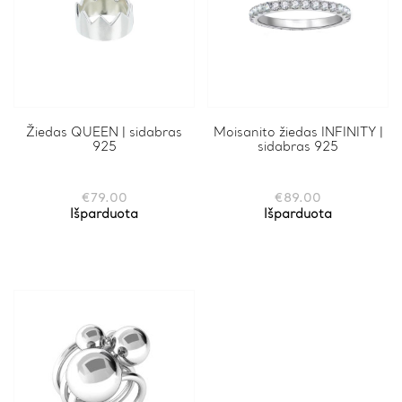
Žiedas QUEEN | sidabras
This
Moisanito žiedas INFINITY |
925
sidabras 925
product
has
multiple
variants.
€
79.00
€
89.00
The
Išparduota
Išparduota
options
may
be
chosen
on
the
product
page