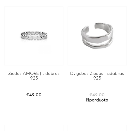
be
chosen
on
the
product
page
Žiedas AMORE | sidabras
Dvigubas Žiedas | sidabras
925
925
€
49.00
€
49.00
Išparduota