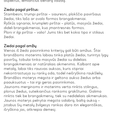
aspektus, lemiančius bendrą vaizdą.
Žiedai pagal pirštus:
Stambesni, trumpi pirštai – siauresni, plokščio paviršiaus
žiedai, tiks lašo ar ovalo formos brangakmeniai.
Ryškūs sąnariai, krumplėti pirštai – platūs, masyvūs žiedai,
dideli brangakmeniai, kuo įmantresnės formos.
Ploni ir ilgi pirštai – valio! Jums tiks bet kokio tipo ir stiliaus
žiedai.
Žiedai pagal amžių
Vienas iš žiedo pasirinkimo kriterijų gali būti amžius. Štai
brandžioms moterims labiau tinka platūs žiedai, turintys lygų
paviršių, tobulai tinka masyvūs žiedai su dideliais
brangakmeniais ar natūraliais akmenimis. Kalbant apie
metalą, labai tiks rausvas auksas, kuris stipriai
nekontrastuoja su rankų oda, todėl neišryškina raukšlelių.
Brandžios moterys mėgsta ir geltono aukso žiedus arba
paauksuotus – tai irgi geras pasirinkimas.
Jaunoms merginoms ir moterims verta rinktis stilingus,
plonus žiedus, suteikiančius rankoms grakštumo. Galima
rinktis tiek be brangakmenių, tiek su nedideliais akmenukais.
Jaunos moterys pelnytai mėgsta sidabrą, baltą auksą –
įstabus šių metalų žvilgesys rankas daro itin elegantiškas,
išryškina jas, atkreipia dėmesį.