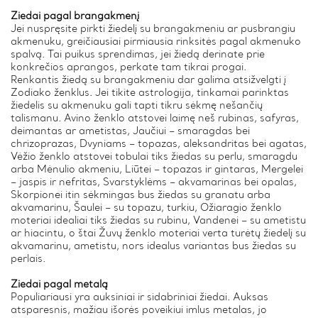
Žiedai pagal brangakmenį
Jei nuspręsite pirkti žiedelį su brangakmeniu ar pusbrangiu
akmenuku, greičiausiai pirmiausia rinksitės pagal akmenuko
spalvą. Tai puikus sprendimas, jei žiedą derinate prie
konkrečios aprangos, perkate tam tikrai progai.
Renkantis žiedą su brangakmeniu dar galima atsižvelgti į
Zodiako ženklus. Jei tikite astrologija, tinkamai parinktas
žiedelis su akmenuku gali tapti tikru sėkmę nešančių
talismanu. Avino ženklo atstovei laimę neš rubinas, safyras,
deimantas ar ametistas, Jaučiui – smaragdas bei
chrizoprazas, Dvyniams – topazas, aleksandritas bei agatas,
Vėžio ženklo atstovei tobulai tiks žiedas su perlu, smaragdu
arba Mėnulio akmeniu, Liūtei – topazas ir gintaras, Mergelei
– jaspis ir nefritas, Svarstyklėms – akvamarinas bei opalas,
Skorpionei itin sėkmingas bus žiedas su granatu arba
akvamarinu, Šaulei – su topazu, turkiu, Ožiaragio ženklo
moteriai idealiai tiks žiedas su rubinu, Vandenei – su ametistu
ar hiacintu, o štai Žuvų ženklo moteriai verta turėtų žiedelį su
akvamarinu, ametistu, nors idealus variantas bus žiedas su
perlais.
Žiedai pagal metalą
Populiariausi yra auksiniai ir sidabriniai žiedai. Auksas
atsparesnis, mažiau išorės poveikiui imlus metalas, jo