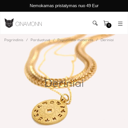
Nemokamas pristatymas nuo 49 Eur
0
Pagrindinis
Parduotuvė
Papuošalai moterims
Deriniai
Deriniai