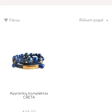
Rūšiuoti pagal
Filtras
This
Apyrankių komplektas
CRETA
product
has
multiple
variants.
€
48.00