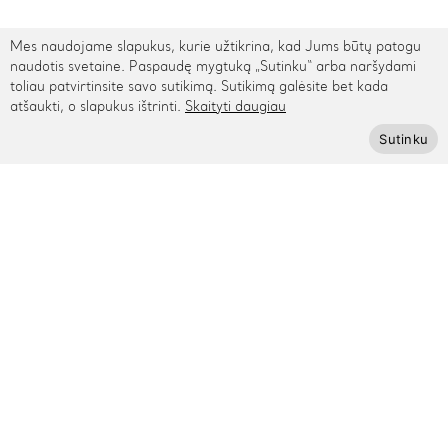
Mes naudojame slapukus, kurie užtikrina, kad Jums būtų patogu
naudotis svetaine. Paspaudę mygtuką „Sutinku“ arba naršydami
toliau patvirtinsite savo sutikimą. Sutikimą galėsite bet kada
atšaukti, o slapukus ištrinti.
Skaityti daugiau
Sutinku
TARPTAUTINIS PRISTATYMAS
Kontaktai
Rygos g. 48, Vilnius
+370 615 95895
info@cinamonn.lt
Informacija