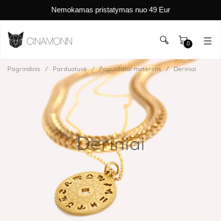
Nemokamas pristatymas nuo 49 Eur
0
Pagrindinis
Parduotuvė
Papuošalai moterims
Deriniai
Deriniai