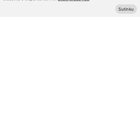
Sutinku
Apie mus
Kontaktai
Mūsų draugai
Bendradarbiaukime
Kaip išmatuoti riešą
Pagalba
Privatumo politika
Pristatymas ir grąžinimas
Apmokėjimas
Prenumeruokite Cinamonn naujienlaiškį