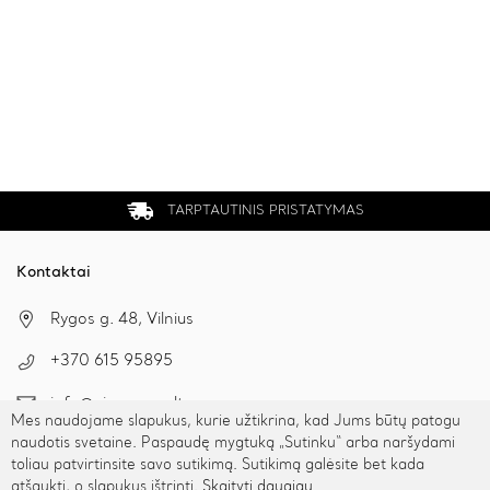
TARPTAUTINIS PRISTATYMAS
Kontaktai
Rygos g. 48, Vilnius
+370 615 95895
info@cinamonn.lt
Mes naudojame slapukus, kurie užtikrina, kad Jums būtų patogu
naudotis svetaine. Paspaudę mygtuką „Sutinku“ arba naršydami
toliau patvirtinsite savo sutikimą. Sutikimą galėsite bet kada
Informacija
atšaukti, o slapukus ištrinti.
Skaityti daugiau