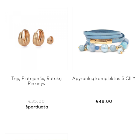
be
chosen
on
the
product
page
Trijų Platėjančių Ratukų
This
Apyrankių komplektas SICILY
Rinkinys
product
has
multiple
variants.
€
35.00
€
48.00
The
Išparduota
options
may
be
chosen
on