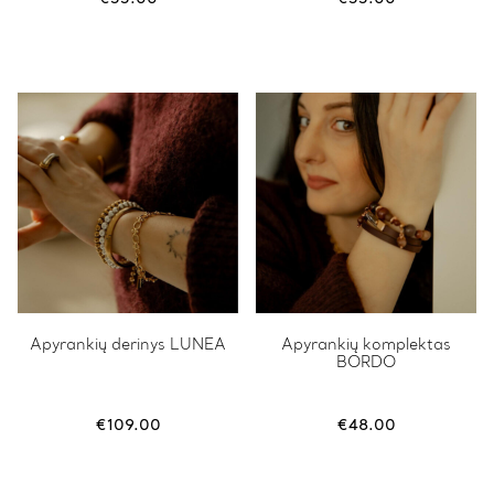
Apyrankių derinys LUNEA
This
Apyrankių komplektas
BORDO
product
has
multiple
variants.
€
109.00
€
48.00
The
options
may