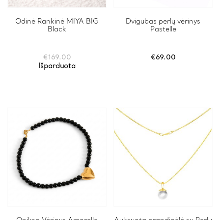
Odinė Rankinė MIYA BIG
Dvigubas perlų vėrinys
Black
Pastelle
€
169.00
€
69.00
Išparduota