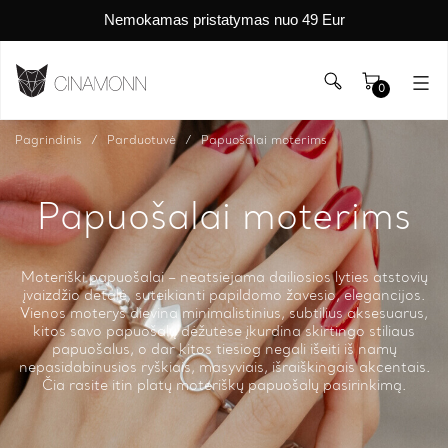
Nemokamas pristatymas nuo 49 Eur
0
Pagrindinis
Parduotuvė
Papuošalai moterims
Papuošalai moterims
Moteriški papuošalai – neatsiejama dailiosios lyties atstovių
įvaizdžio detalė, suteikianti papildomo žavesio, elegancijos.
Vienos moterys dievina minimalistinius, subtilius aksesuarus,
kitos savo papuošalų dėžutėse įkurdina skirtingo stiliaus
papuošalus, o dar kitos tiesiog negali išeiti iš namų
nepasidabinusios ryškiais, masyviais, išraiškingais akcentais.
Čia rasite itin platų moteriškų papuošalų pasirinkimą.