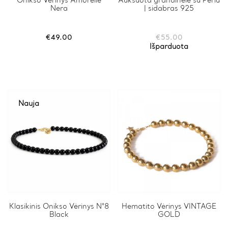
Onikso Vėrinys Amorelle
Auksuota grandinėlė su Perlu
Nera
| sidabras 925
€
49.00
€
55.00
Išparduota
Nauja
This
Klasikinis Onikso Vėrinys N°8
Hematito Vėrinys VINTAGE
Black
GOLD
product
has