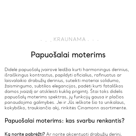
.
.
KRAUNAMA
.
.
.
.
Papuošalai moterims
Didelė papuošalų įvairovė leidžia kurti harmoningus derinius,
išraiškingus kontrastus, papildyti oficialius, rafinuotus ar
laisvalaikio drabužių derinius, suteikti moteriai solidumo,
žaismingumo, subtilios elegancijos, padėti kurti fatališkos
damos įvaizdį ar atskleisti kuklią prigimtį. Štai toks didelis
papuošalų moterims spektras, jų funkcijų gausa ir plačios
panaudojimo galimybės. Jei ir Jūs ieškote šio to unikalaus,
kokybiško, traukiančio akį, rinkitės Cinamonn asortimente.
Papuošalai moterims: kas svarbu renkantis?
Ką norite pabrėžti?
Ar norite akcentuoti drabužių derinį,