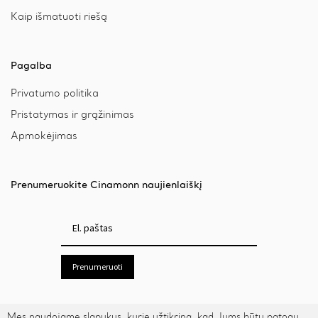
Kaip išmatuoti riešą
Pagalba
Privatumo politika
Pristatymas ir grąžinimas
Apmokėjimas
Prenumeruokite Cinamonn naujienlaiškį
Prenumeruoti
Mes naudojame slapukus, kurie užtikrina, kad Jums būtų patogu