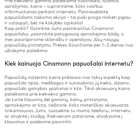
Prie kiekvieno gaminio pateikiama nuotrauka, išsamus
aprašymas, kaina – suprantame, koks svarbus
informuotumas perkant internetu. Pasinaudokite
papuošalams taikoma akcija – tai puiki proga mokėti pigiau
ir sutaupyti, bet ne kokybės sąskaita!
Kaip pirkti? Išsirinkite Jums patinkančius Cinamonn
papuošalus, pasirinkite patogiausią apmokėjimo būdą, o
mes pasirūpinsime sklandžiu ir operatyviu Jūsų naujųjų
papuošalų pristatymu. Prekes išsiunčiame per 1–3 dienas nuo
užsakymo pateikimo.
Kiek kainuoja Cinamonn papuošalai internetu?
Papuošalų moterims kaina priklauso nuo tokių aspektų kaip
papuošalo tipas, medžiagos ir sunaudotas jų kiekis, dizaino,
papuošalo gamybos ypatumai ir kita. Tiksli aksesuarų kaina
pateikiama prie kiekvieno gaminio.
Jei turite klausimų dėl gaminių, kainų, pristatymo,
apmokėjimo ar kita, nežinote, koks moteriškas aksesuaras
tinkamiausias Jums, susisiekite su mumis telefonu, internetu
ar atvykite į studiją. Kiekvienam patarsime, atsakysime į
klausimus ir padėsime pasirinkti.