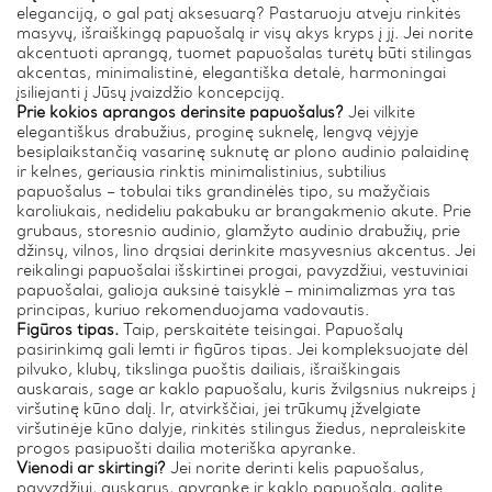
eleganciją, o gal patį aksesuarą? Pastaruoju atveju rinkitės
masyvų, išraiškingą papuošalą ir visų akys kryps į jį. Jei norite
akcentuoti aprangą, tuomet papuošalas turėtų būti stilingas
akcentas, minimalistinė, elegantiška detalė, harmoningai
įsiliejanti į Jūsų įvaizdžio koncepciją.
Prie kokios aprangos derinsite papuošalus?
Jei vilkite
elegantiškus drabužius, proginę suknelę, lengvą vėjyje
besiplaikstančią vasarinę suknutę ar plono audinio palaidinę
ir kelnes, geriausia rinktis minimalistinius, subtilius
papuošalus – tobulai tiks grandinėlės tipo, su mažyčiais
karoliukais, nedideliu pakabuku ar brangakmenio akute. Prie
grubaus, storesnio audinio, glamžyto audinio drabužių, prie
džinsų, vilnos, lino drąsiai derinkite masyvesnius akcentus. Jei
reikalingi papuošalai išskirtinei progai, pavyzdžiui, vestuviniai
papuošalai, galioja auksinė taisyklė – minimalizmas yra tas
principas, kuriuo rekomenduojama vadovautis.
Figūros tipas.
Taip, perskaitėte teisingai. Papuošalų
pasirinkimą gali lemti ir figūros tipas. Jei kompleksuojate dėl
pilvuko, klubų, tikslinga puoštis dailiais, išraiškingais
auskarais, sage ar kaklo papuošalu, kuris žvilgsnius nukreips į
viršutinę kūno dalį. Ir, atvirkščiai, jei trūkumų įžvelgiate
viršutinėje kūno dalyje, rinkitės stilingus žiedus, nepraleiskite
progos pasipuošti dailia moteriška apyranke.
Vienodi ar skirtingi?
Jei norite derinti kelis papuošalus,
pavyzdžiui, auskarus, apyrankę ir kaklo papuošalą, galite