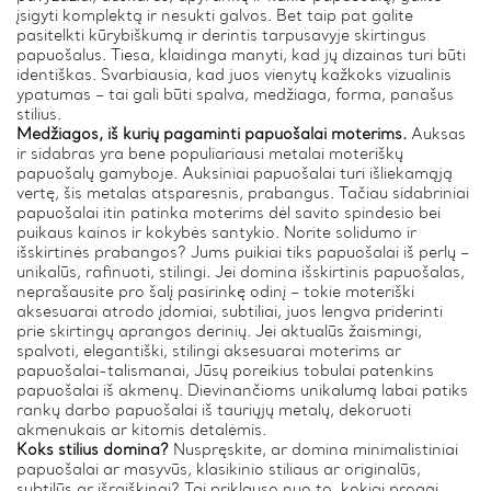
įsigyti komplektą ir nesukti galvos. Bet taip pat galite
pasitelkti kūrybiškumą ir derintis tarpusavyje skirtingus
papuošalus. Tiesa, klaidinga manyti, kad jų dizainas turi būti
identiškas. Svarbiausia, kad juos vienytų kažkoks vizualinis
ypatumas – tai gali būti spalva, medžiaga, forma, panašus
stilius.
Medžiagos, iš kurių pagaminti papuošalai moterims.
Auksas
ir sidabras yra bene populiariausi metalai moteriškų
papuošalų gamyboje. Auksiniai papuošalai turi išliekamąją
vertę, šis metalas atsparesnis, prabangus. Tačiau sidabriniai
papuošalai itin patinka moterims dėl savito spindesio bei
puikaus kainos ir kokybės santykio. Norite solidumo ir
išskirtinės prabangos? Jums puikiai tiks papuošalai iš perlų –
unikalūs, rafinuoti, stilingi. Jei domina išskirtinis papuošalas,
neprašausite pro šalį pasirinkę odinį – tokie moteriški
aksesuarai atrodo įdomiai, subtiliai, juos lengva priderinti
prie skirtingų aprangos derinių. Jei aktualūs žaismingi,
spalvoti, elegantiški, stilingi aksesuarai moterims ar
papuošalai-talismanai, Jūsų poreikius tobulai patenkins
papuošalai iš akmenų. Dievinančioms unikalumą labai patiks
rankų darbo papuošalai iš tauriųjų metalų, dekoruoti
akmenukais ar kitomis detalėmis.
Koks stilius domina?
Nuspręskite, ar domina minimalistiniai
papuošalai ar masyvūs, klasikinio stiliaus ar originalūs,
subtilūs ar išraiškingi? Tai priklauso nuo to, kokiai progai