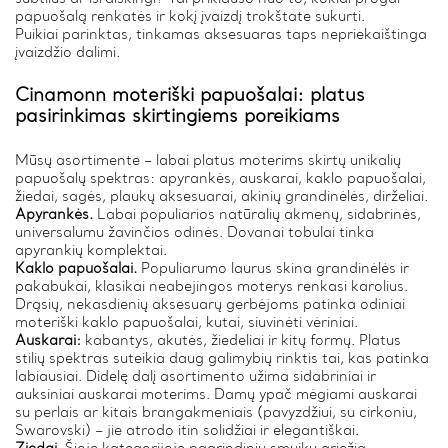
papuošalą renkatės ir kokį įvaizdį trokštate sukurti.
Puikiai parinktas, tinkamas aksesuaras taps nepriekaištinga
įvaizdžio dalimi.
Cinamonn moteriški papuošalai: platus
pasirinkimas skirtingiems poreikiams
Mūsų asortimente – labai platus moterims skirtų unikalių
papuošalų spektras: apyrankės, auskarai, kaklo papuošalai,
žiedai, sagės, plaukų aksesuarai, akinių grandinėlės, dirželiai.
Apyrankės.
Labai populiarios natūralių akmenų, sidabrinės,
universalumu žavinčios odinės. Dovanai tobulai tinka
apyrankių komplektai.
Kaklo papuošalai.
Populiarumo laurus skina grandinėlės ir
pakabukai, klasikai neabejingos moterys renkasi karolius.
Drąsių, nekasdienių aksesuarų gerbėjoms patinka odiniai
moteriški kaklo papuošalai, kutai, siuvinėti vėriniai.
Auskarai:
kabantys, akutės, žiedeliai ir kitų formų. Platus
stilių spektras suteikia daug galimybių rinktis tai, kas patinka
labiausiai. Didelę dalį asortimento užima sidabriniai ir
auksiniai auskarai moterims. Damų ypač mėgiami auskarai
su perlais ar kitais brangakmeniais (pavyzdžiui, su cirkoniu,
Swarovski) – jie atrodo itin solidžiai ir elegantiškai.