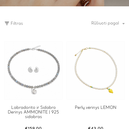
Rūšiuoti pagal
Filtras
Labradorito ir Sidabro
Perlų vėrinys LEMON
Derinys AMMONITE | 925
sidabras
€
159.00
€
43.00