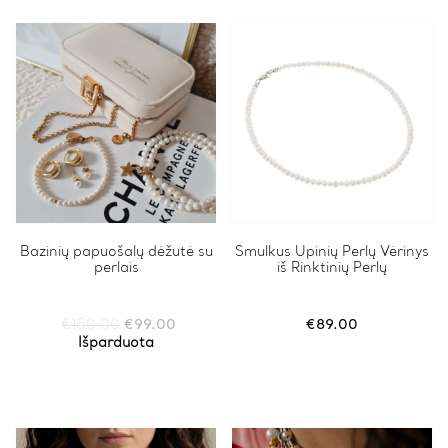
Bazinių papuošalų dėžutė su
Smulkus Upinių Perlų Vėrinys
perlais
iš Rinktinių Perlų
Original
Current
€
150.00
€
99.00
€
89.00
price
price
Išparduota
was:
is:
€150.00.
€99.00.