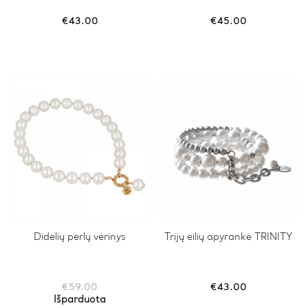
multiple
variants.
€
43.00
€
45.00
The
options
may
be
chosen
on
the
product
page
Didelių perlų vėrinys
Trijų eilių apyrankė TRINITY
€
59.00
€
43.00
Išparduota