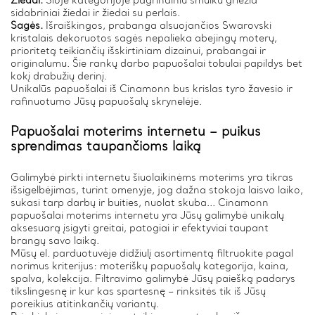
Žiedai.
Šioje kategorijoje pagrindiniu smuiku griežia
sidabriniai žiedai ir žiedai su perlais.
Sagės.
Išraiškingos, prabanga alsuojančios Swarovski
kristalais dekoruotos sagės nepalieka abejingų moterų,
prioritetą teikiančių išskirtiniam dizainui, prabangai ir
originalumu. Šie rankų darbo papuošalai tobulai papildys bet
kokį drabužių derinį.
Unikalūs papuošalai iš Cinamonn bus krislas tyro žavesio ir
rafinuotumo Jūsų papuošalų skrynelėje.
Papuošalai moterims internetu – puikus
sprendimas taupančioms laiką
Galimybė pirkti internetu šiuolaikinėms moterims yra tikras
išsigelbėjimas, turint omenyje, jog dažna stokoja laisvo laiko,
sukasi tarp darbų ir buities, nuolat skuba... Cinamonn
papuošalai moterims internetu yra Jūsų galimybė unikalų
aksesuarą įsigyti greitai, patogiai ir efektyviai taupant
brangų savo laiką.
Mūsų el. parduotuvėje didžiulį asortimentą filtruokite pagal
norimus kriterijus: moteriškų papuošalų kategorija, kaina,
spalva, kolekcija. Filtravimo galimybė Jūsų paiešką padarys
tikslingesnę ir kur kas spartesnę – rinksitės tik iš Jūsų
poreikius atitinkančių variantų.