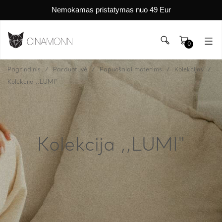
Nemokamas pristatymas nuo 49 Eur
0
Pagrindinis
Parduotuvė
Papuošalai moterims
Kolekcijos
Kolekcija ,,LUMI"
Kolekcija ,,LUMI"