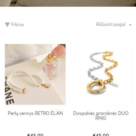
Rūšiuoti pagal
Filtras
Perlų vėrinys RETRO ÉLAN
Dvispalvės grandinės DUO
RING
€
45.00
€
45.00