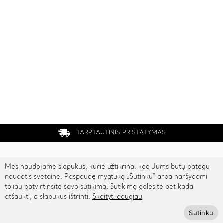
TARPTAUTINIS PRISTATYMAS
Kontaktai
Mes naudojame slapukus, kurie užtikrina, kad Jums būtų patogu
naudotis svetaine. Paspaudę mygtuką „Sutinku“ arba naršydami
Rygos g. 48, Vilnius
toliau patvirtinsite savo sutikimą. Sutikimą galėsite bet kada
atšaukti, o slapukus ištrinti.
Skaityti daugiau
+370 615 95895
Sutinku
info@cinamonn.lt