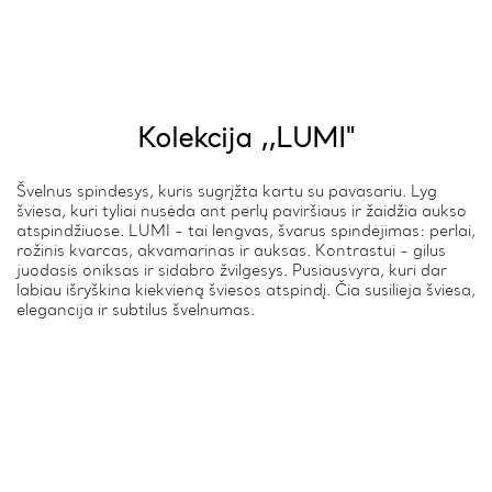
Kolekcija ,,LUMI"
Švelnus spindesys, kuris sugrįžta kartu su pavasariu. Lyg
šviesa, kuri tyliai nusėda ant perlų paviršiaus ir žaidžia aukso
atspindžiuose. LUMI - tai lengvas, švarus spindėjimas: perlai,
rožinis kvarcas, akvamarinas ir auksas. Kontrastui - gilus
juodasis oniksas ir sidabro žvilgesys. Pusiausvyra, kuri dar
labiau išryškina kiekvieną šviesos atspindį. Čia susilieja šviesa,
elegancija ir subtilus švelnumas.