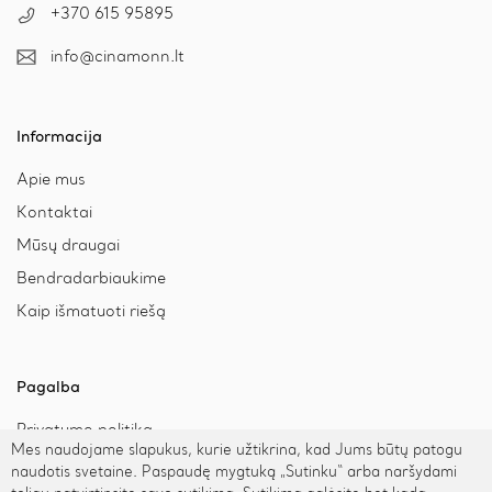
+370 615 95895
info@cinamonn.lt
Informacija
Apie mus
Kontaktai
Mūsų draugai
Bendradarbiaukime
Kaip išmatuoti riešą
Pagalba
Privatumo politika
Mes naudojame slapukus, kurie užtikrina, kad Jums būtų patogu
Pristatymas ir grąžinimas
naudotis svetaine. Paspaudę mygtuką „Sutinku“ arba naršydami