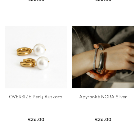
The
options
may
be
chosen
on
the
product
page
OVERSIZE Perlų Auskarai
Apyrankė NORA Silver
€
36.00
€
36.00