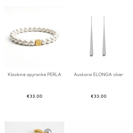
This
Klasikinė apyrankė PERLA
Auskarai ELONGA silver
product
has
multiple
variants.
€
33.00
€
33.00
The
options
may
be
chosen
on