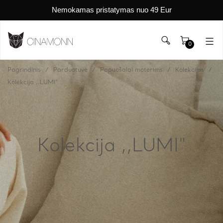
Nemokamas pristatymas nuo 49 Eur
0
Pagrindinis
Parduotuvė
Papuošalai moterims
Kolekcijos
Kolekcija ,,LUMI"
Kolekcija ,,LUMI"