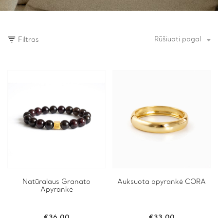
Rūšiuoti pagal
Filtras
This
Natūralaus Granato
Auksuota apyrankė CORA
Apyrankė
product
has
multiple
variants.
€
36.00
€
33.00