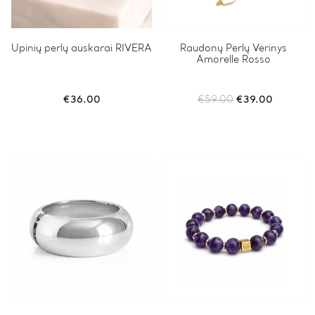
Upinių perlų auskarai RIVERA
Raudonų Perlų Vėrinys
Amorelle Rosso
Original
Current
€
36.00
€
59.00
€
39.00
price
price
was:
is:
€59.00.
€39.00.