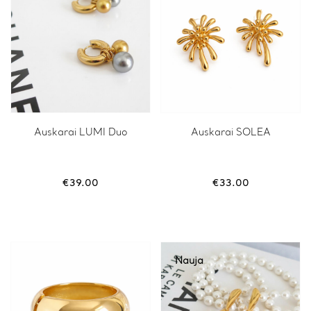
the
product
page
Auskarai LUMI Duo
Auskarai SOLEA
€
39.00
€
33.00
Nauja