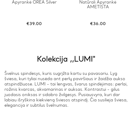
Apyrankė OREA Silver
This
Natūrali Apyrankė
AMETISTA
product
has
multiple
variants.
€
39.00
€
36.00
The
options
may
be
chosen
on
Kolekcija ,,LUMI"
the
product
page
Švelnus spindesys, kuris sugrįžta kartu su pavasariu. Lyg
šviesa, kuri tyliai nusėda ant perlų paviršiaus ir žaidžia aukso
atspindžiuose. LUMI - tai lengvas, švarus spindėjimas: perlai,
rožinis kvarcas, akvamarinas ir auksas. Kontrastui - gilus
juodasis oniksas ir sidabro žvilgesys. Pusiausvyra, kuri dar
labiau išryškina kiekvieną šviesos atspindį. Čia susilieja šviesa,
elegancija ir subtilus švelnumas.