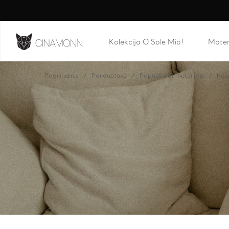
Kolekcija O Sole Mio!
Mote
Pagrindinis
Parduotuvė
Papuošalai moterims
Kole