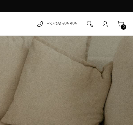
+37061595895
0