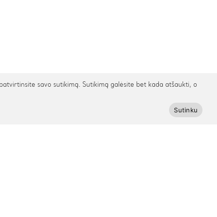
irtinsite savo sutikimą. Sutikimą galėsite bet kada atšaukti, o
Sutinku
Prenumeruokite Cinamonn naujienlaiškį