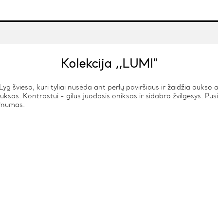
Kolekcija ,,LUMI"
Lyg šviesa, kuri tyliai nusėda ant perlų paviršiaus ir žaidžia aukso
uksas. Kontrastui - gilus juodasis oniksas ir sidabro žvilgesys. Pusi
velnumas.