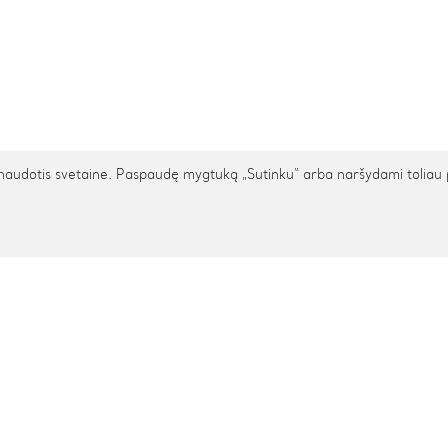
udotis svetaine. Paspaudę mygtuką „Sutinku“ arba naršydami toliau patv
TARPTAUTINIS PRISTATYMAS
cija
Pagalba
s
Privatumo politika