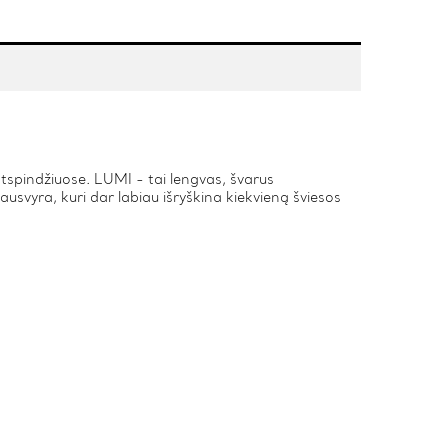
 atspindžiuose. LUMI - tai lengvas, švarus
ausvyra, kuri dar labiau išryškina kiekvieną šviesos