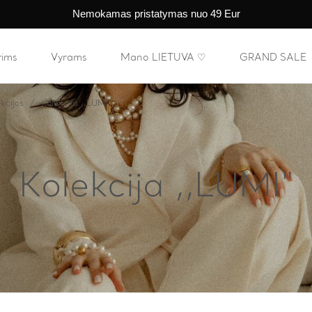
Nemokamas pristatymas nuo 49 Eur
rims
Vyrams
Mano LIETUVA ♡
GRAND SALE
kcijos
Kolekcija ,,LUMI"
Kolekcija ,,LUMI"