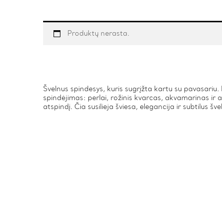
Produktų nerasta.
Švelnus spindesys, kuris sugrįžta kartu su pavasariu. 
spindėjimas: perlai, rožinis kvarcas, akvamarinas ir a
atspindį. Čia susilieja šviesa, elegancija ir subtilus š