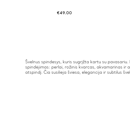
€
49.00
Švelnus spindesys, kuris sugrįžta kartu su pavasariu. 
spindėjimas: perlai, rožinis kvarcas, akvamarinas ir a
atspindį. Čia susilieja šviesa, elegancija ir subtilus š