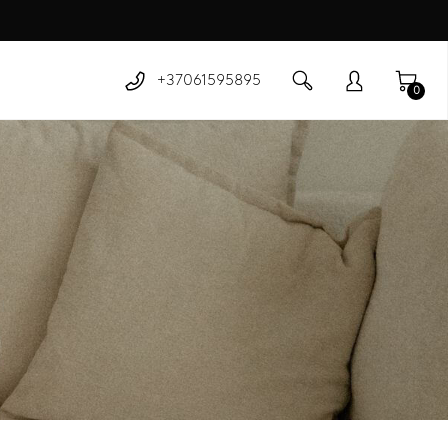
+37061595895
0