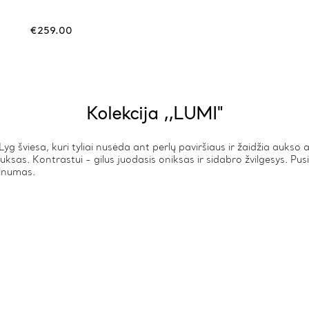
€
259.00
Kolekcija ,,LUMI"
Lyg šviesa, kuri tyliai nusėda ant perlų paviršiaus ir žaidžia aukso
uksas. Kontrastui - gilus juodasis oniksas ir sidabro žvilgesys. Pusi
velnumas.