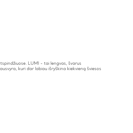
 atspindžiuose. LUMI - tai lengvas, švarus
ausvyra, kuri dar labiau išryškina kiekvieną šviesos