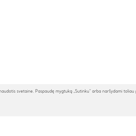
udotis svetaine. Paspaudę mygtuką „Sutinku“ arba naršydami toliau patv
TARPTAUTINIS PRISTATYMAS