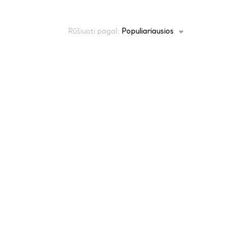
Rūšiuoti pagal:
Populiariausios