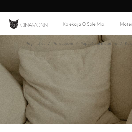
Kolekcija O Sole Mio!
Mote
Pagrindinis
Parduotuvė
Papuošalai moterims
Kole