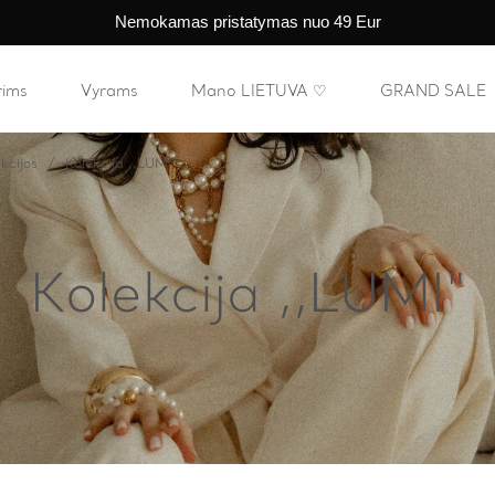
Nemokamas pristatymas nuo 49 Eur
rims
Vyrams
Mano LIETUVA ♡
GRAND SALE
kcijos
Kolekcija ,,LUMI"
Kolekcija ,,LUMI"