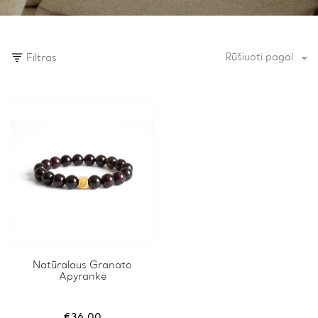
Rūšiuoti pagal
Filtras
This
Natūralaus Granato
Apyrankė
product
has
multiple
variants.
€
36.00