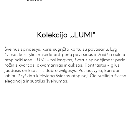
The
options
may
be
chosen
on
Kolekcija ,,LUMI"
the
product
page
Švelnus spindesys, kuris sugrįžta kartu su pavasariu. Lyg
šviesa, kuri tyliai nusėda ant perlų paviršiaus ir žaidžia aukso
atspindžiuose. LUMI - tai lengvas, švarus spindėjimas: perlai,
rožinis kvarcas, akvamarinas ir auksas. Kontrastui - gilus
juodasis oniksas ir sidabro žvilgesys. Pusiausvyra, kuri dar
labiau išryškina kiekvieną šviesos atspindį. Čia susilieja šviesa,
elegancija ir subtilus švelnumas.