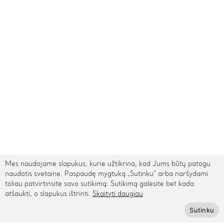
Mes naudojame slapukus, kurie užtikrina, kad Jums būtų patogu
naudotis svetaine. Paspaudę mygtuką „Sutinku“ arba naršydami
toliau patvirtinsite savo sutikimą. Sutikimą galėsite bet kada
TARPTAUTINIS PRISTATYMAS
atšaukti, o slapukus ištrinti.
Skaityti daugiau
Sutinku
Kontaktai