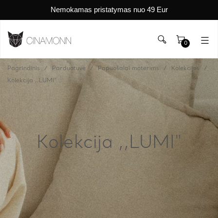
Nemokamas pristatymas nuo 49 Eur
0
Pagrindinis
Parduotuvė
Papuošalai moterims
Kolekcijos
Kolekcija ,,LUMI"
Kolekcija ,,LUMI"