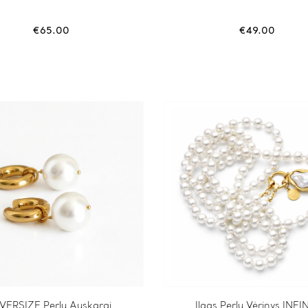
€
65.00
€
49.00
VERSIZE Perlų Auskarai
Ilgas Perlų Vėrinys INFI