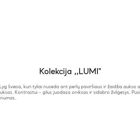
Kolekcija ,,LUMI"
Lyg šviesa, kuri tyliai nusėda ant perlų paviršiaus ir žaidžia aukso
uksas. Kontrastui - gilus juodasis oniksas ir sidabro žvilgesys. Pusi
velnumas.