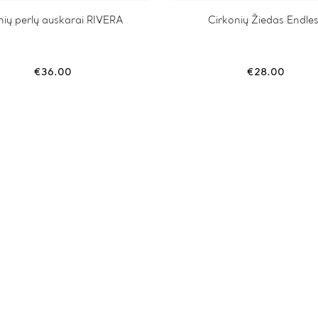
nių perlų auskarai RIVERA
This
Cirkonių Žiedas Endle
product
has
multiple
variants.
€
36.00
€
28.00
The
options
may
be
chosen
on
the
product
page