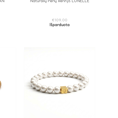
LAN
Natūralių Perlų Vėrinys LUNELLE
€
109.00
Išparduota