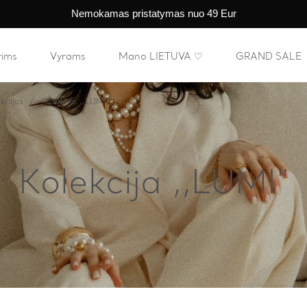
Nemokamas pristatymas nuo 49 Eur
rims
Vyrams
Mano LIETUVA ♡
GRAND SALE
kcijos
Kolekcija ,,LUMI"
Kolekcija ,,LUMI"