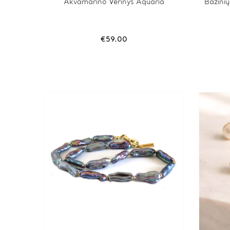
Akvamarino Vėrinys Aquaria
Bazinių
€
59.00