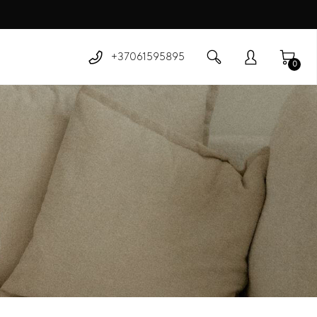
+37061595895
0