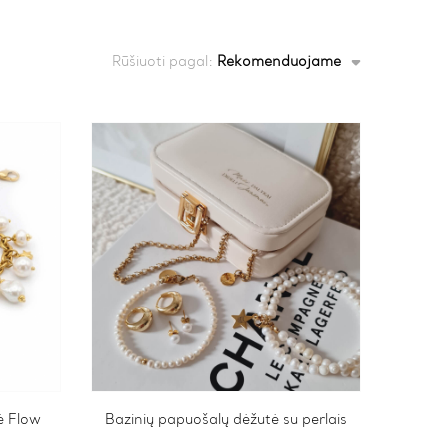
Rūšiuoti pagal:
Rekomenduojame
ė Flow
Bazinių papuošalų dėžutė su perlais