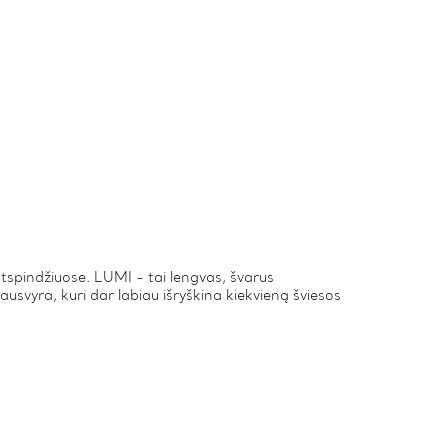
 atspindžiuose. LUMI - tai lengvas, švarus
ausvyra, kuri dar labiau išryškina kiekvieną šviesos