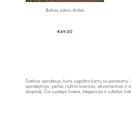
This
Baltas odinis diržas
product
has
multiple
variants.
€
49.00
The
options
may
be
chosen
on
the
product
page
Švelnus spindesys, kuris sugrįžta kartu su pavasariu. 
spindėjimas: perlai, rožinis kvarcas, akvamarinas ir a
atspindį. Čia susilieja šviesa, elegancija ir subtilus š