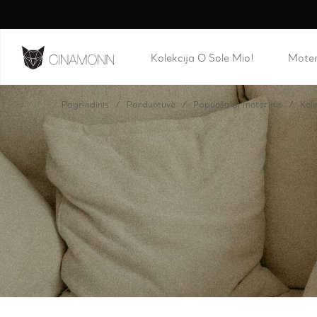
Kolekcija O Sole Mio!
Mote
Pagrindinis
Parduotuvė
Papuošalai moterims
Kole