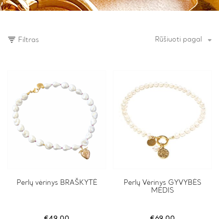
Rūšiuoti pagal
Filtras
Perlų vėrinys BRAŠKYTĖ
Perlų Vėrinys GYVYBĖS
MEDIS
€
49.00
€
69.00