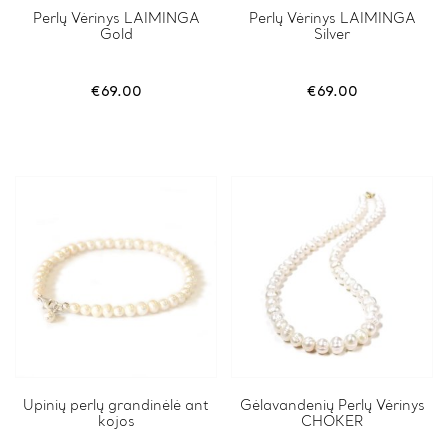
Perlų Vėrinys LAIMINGA
Perlų Vėrinys LAIMINGA
Gold
Silver
€
69.00
€
69.00
Upinių perlų grandinėlė ant
This
Gėlavandenių Perlų Vėrinys
kojos
CHOKER
product
has