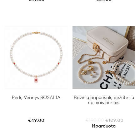
Perlų Vėrinys ROSALIA
Bazinių papuošalų dėžutė su
upiniais perlais
Original
Current
€
49.00
€
190.00
€
129.00
price
price
Išparduota
was:
is:
€190.00.
€129.0