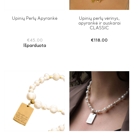
Upinių Perlų Apyrankė
Upinių perlų vėrinys,
apyrankė ir auskarai
CLASSIC
€
45.00
€
118.00
Išparduota