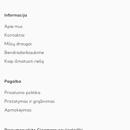
Upinių Perlų Vėrinys Akiniams
€
56.00