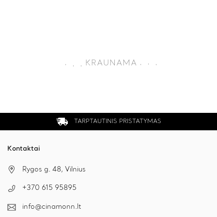
Vyriškas Upinių Perlų Vėrinys
Dvieilis Vėrinys AMULETI
€
59.00
€
59.00
Išparduota
Išparduota