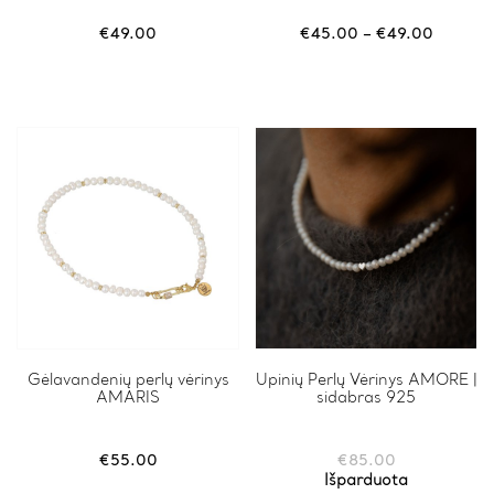
multiple
variants.
Price
€
49.00
€
45.00
–
€
49.00
The
range:
options
€45.00
may
through
be
€49.00
chosen
on
the
product
page
Gėlavandenių perlų vėrinys
Upinių Perlų Vėrinys AMORE |
AMARIS
sidabras 925
€
55.00
€
85.00
Išparduota