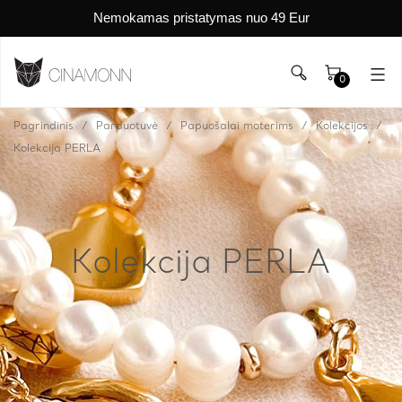
Nemokamas pristatymas nuo 49 Eur
0
Pagrindinis
Parduotuvė
Papuošalai moterims
Kolekcijos
Kolekcija PERLA
Kolekcija PERLA