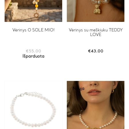
Vėrinys O SOLE MIO!
Vėrinys su meškiuku TEDDY
LOVE
€
55.00
€
43.00
Išparduota
Nauja