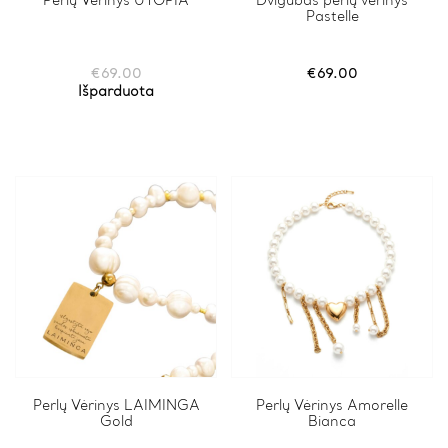
Perlų Vėrinys UTOPIA
Dvigubas perlų vėrinys
Pastelle
€
69.00
€
69.00
Išparduota
Perlų Vėrinys LAIMINGA
Perlų Vėrinys Amorelle
Gold
Bianca