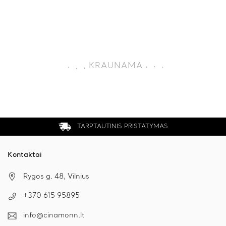
.
.
KRAUNAMA
.
.
.
.
TARPTAUTINIS PRISTATYMAS
Kontaktai
Rygos g. 48, Vilnius
+370 615 95895
info@cinamonn.lt