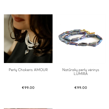
€150.00.
€99.00.
Perlų Chokeris AMOUR
Natūralių perlų vėrinys
LUMIRA
€
99.00
€
99.00