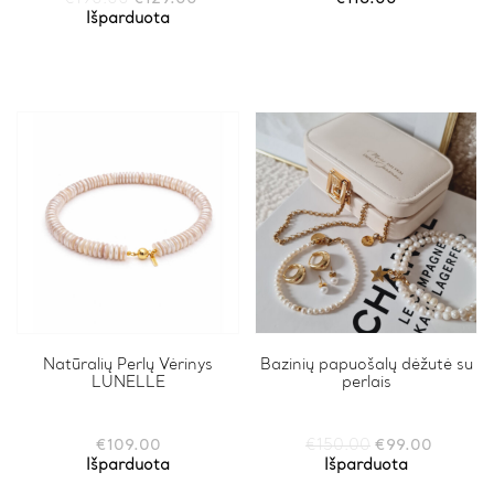
price
price
Išparduota
was:
is:
€190.00.
€129.00.
Natūralių Perlų Vėrinys
Bazinių papuošalų dėžutė su
LUNELLE
perlais
Original
Current
€
109.00
€
150.00
€
99.00
price
price
Išparduota
Išparduota
was:
is: