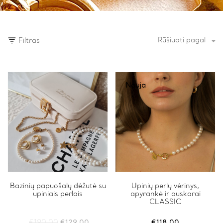
Rūšiuoti pagal
Filtras
Nauja
Bazinių papuošalų dėžutė su
Upinių perlų vėrinys,
upiniais perlais
apyrankė ir auskarai
CLASSIC
Original
Current
€
190.00
€
129.00
€
118.00