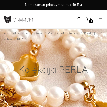
Nemokamas pristatymas nuo 49 Eur
0
Pagrindinis
Parduotuvė
Papuošalai moterims
Kolekcijos
Kolekcija PERLA
Kolekcija PERLA