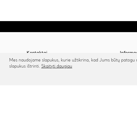
Kontaktai
Informa
Mes naudojame slapukus, kurie užtikrina, kad Jums būtų patogu na
Rygos g. 48, Vilnius
Apie mu
slapukus ištrinti.
Skaityti daugiau
Kontakt
+370 615 95895
Mūsų dr
info@cinamonn.lt
Bendrad
Kaip išm