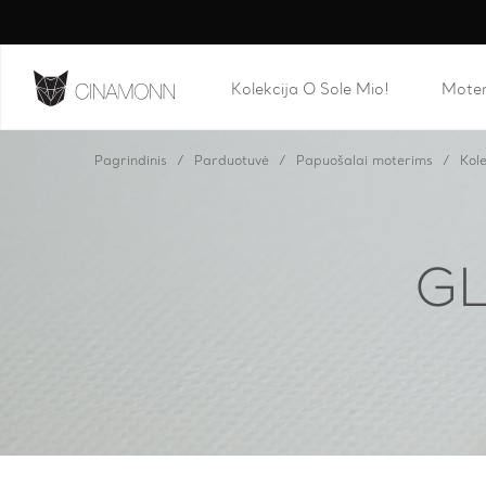
Kolekcija O Sole Mio!
Mote
Pagrindinis
Parduotuvė
Papuošalai moterims
Kole
GL