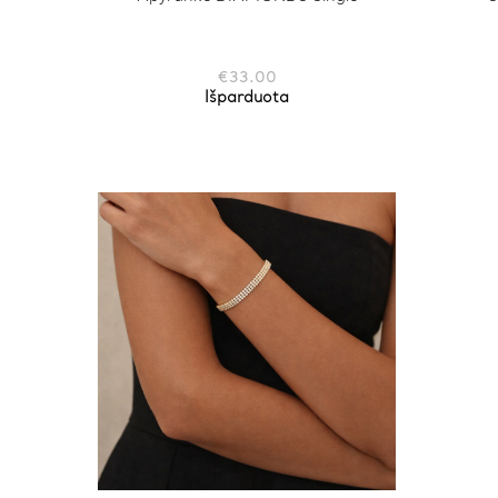
€
33.00
Išparduota