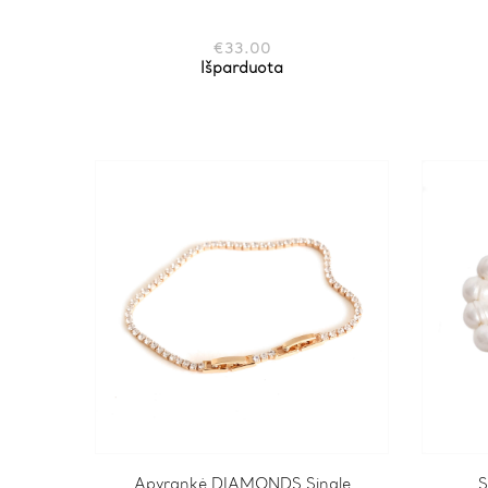
€
33.00
Išparduota
Apyrankė DIAMONDS Single
S