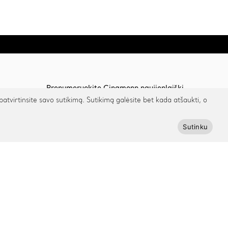
Prenumeruokite Cinamonn naujienlaiškį
irtinsite savo sutikimą. Sutikimą galėsite bet kada atšaukti, o
Sutinku
Prenumeruoti