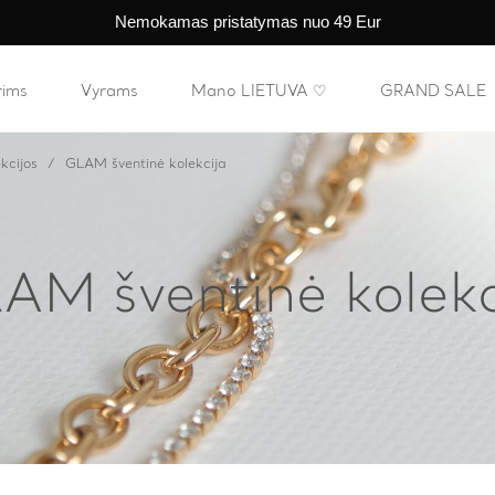
Nemokamas pristatymas nuo 49 Eur
rims
Vyrams
Mano LIETUVA ♡
GRAND SALE
kcijos
GLAM šventinė kolekcija
AM šventinė kolekc