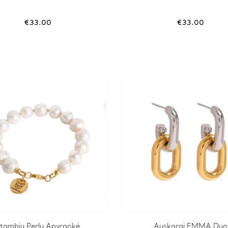
€
33.00
€
33.00
tambių Perlų Apyrankė
Auskarai EMMA Duo