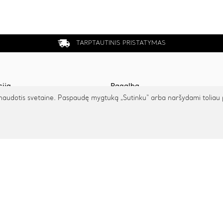
TARPTAUTINIS PRISTATYMAS
cija
Pagalba
udotis svetaine. Paspaudę mygtuką „Sutinku“ arba naršydami toliau patv
s
Privatumo politika
ai
Pristatymas ir grąžinimas
augai
Apmokėjimas
arbiaukime
atuoti riešą
© 2026 Cinamonn.lt. Visos teisės saugomos.