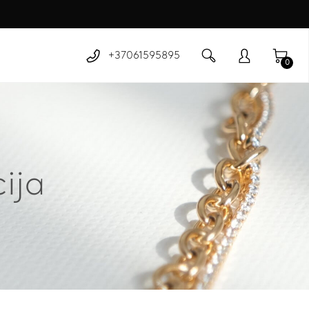
+37061595895
0
ija