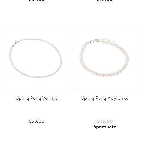
Upinių Perlų Vėrinys
Upinių Perlų Apyrankė
€
59.00
€
45.00
Išparduota