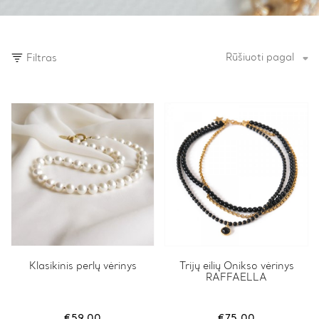
Rūšiuoti pagal
Filtras
Klasikinis perlų vėrinys
Trijų eilių Onikso vėrinys
RAFFAELLA
€
59.00
€
75.00