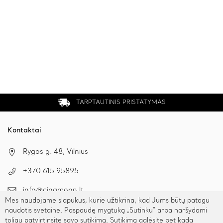
TARPTAUTINIS PRISTATYMAS
Kontaktai
Rygos g. 48, Vilnius
+370 615 95895
info@cinamonn.lt
Mes naudojame slapukus, kurie užtikrina, kad Jums būtų patogu
naudotis svetaine. Paspaudę mygtuką „Sutinku“ arba naršydami
toliau patvirtinsite savo sutikimą. Sutikimą galėsite bet kada