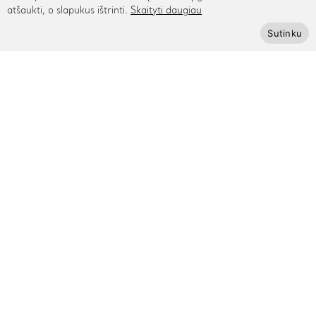
Informacija
atšaukti, o slapukus ištrinti.
Skaityti daugiau
Sutinku
Apie mus
Kontaktai
Mūsų draugai
Bendradarbiaukime
Kaip išmatuoti riešą
Pagalba
Privatumo politika
Pristatymas ir grąžinimas
Apmokėjimas
Prenumeruokite Cinamonn naujienlaiškį