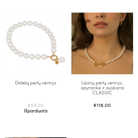
Nauja
Didelių perlų vėrinys
Upinių perlų vėrinys,
apyrankė ir auskarai
CLASSIC
€
59.00
€
118.00
Išparduota