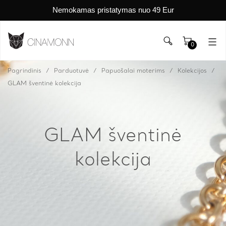
Nemokamas pristatymas nuo 49 Eur
0
Pagrindinis
Parduotuvė
Papuošalai moterims
Kolekcijos
GLAM šventinė kolekcija
GLAM šventinė
kolekcija