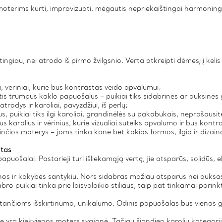
moterims kurti, improvizuoti, mėgautis nepriekaištingai harmoning
tingiau, nei atrodo iš pirmo žvilgsnio. Verta atkreipti dėmesį į keli
ai, vėriniai, kurie bus kontrastas veido apvalumui;
is trumpus kaklo papuošalus – puikiai tiks sidabrinės ar auksinės g
trodys ir karoliai, pavyzdžiui, iš perlų;
ius, puikiai tiks ilgi karoliai, grandinėlės su pakabukais, neprašau
s karolius ir vėrinius, kurie vizualiai suteiks apvalumo ir bus kontr
rinčios moterys – joms tinka kone bet kokios formos, ilgio ir dizai
ntas
uošalai. Pastarieji turi išliekamąją vertę, jie atsparūs, solidūs, ele
inos ir kokybės santykiu. Nors sidabras mažiau atsparus nei auksas,
ro puikiai tinka prie laisvalaikio stiliaus, taip pat tinkamai parink
ančioms išskirtinumo, unikalumo. Odinis papuošalas bus vienas ger
urie yra kiekvienos moters svajonė. Tačiau šiandien karolių kategorij