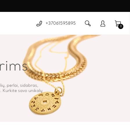
+37061595895
0
rims
ų, perlai, sidabras,
i. Kurkite savo unikalų