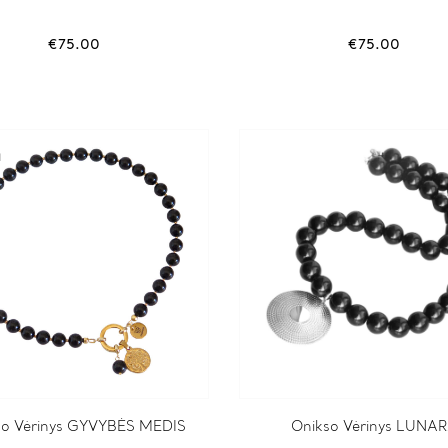
€
75.00
€
75.00
a
so Vėrinys GYVYBĖS MEDIS
Onikso Vėrinys LUNA