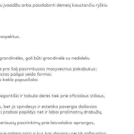
u įvaizdžiu arba pasidabinti dėmesį kaustančiu ryškiu
s aspektus.
randinėlės, gali būti grandinėlė su nedideliu
site pro šalį pasirinkusios masyvesnius pakabukus;
astas pailgai veido formai;
no kaklo papuošalai.
gantiški ir tobulai derės tiek prie oficialaus stiliaus,
 bet jo spindesys ir estetika pavergia dailiosios
ti įstabiai papildys net ir labai prašmatnų drabužių
iausių pasirinkimų prie laisvalaikio aprangos,
oje galima rasti ir kus kas daugiau nei tik rafinuotoji