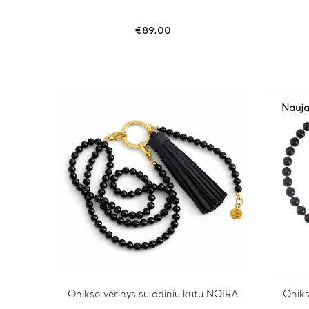
€
89.00
Nauj
Onikso vėrinys su odiniu kutu NOIRA
Onik