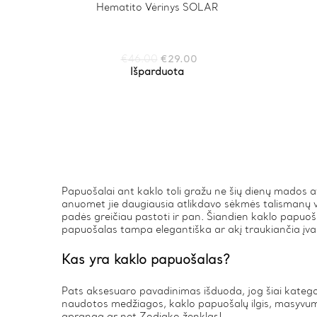
Hematito Vėrinys SOLAR
Original
Current
€
46.00
€
29.00
price
price
Išparduota
was:
is:
€46.00.
€29.00.
Papuošalai ant kaklo toli gražu ne šių dienų mados a
anuomet jie daugiausia atlikdavo sėkmės talismanų va
padės greičiau pastoti ir pan. Šiandien kaklo papuošal
papuošalas tampa elegantiška ar akį traukiančia įvai
Kas yra kaklo papuošalas?
Pats aksesuaro pavadinimas išduoda, jog šiai kategor
naudotos medžiagos, kaklo papuošalų ilgis, masyvuma
apranga ar net Zodiako ženklas!