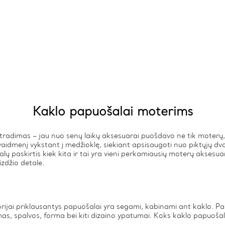
Kaklo papuošalai moterims
tradimas – jau nuo senų laikų aksesuarai puošdavo ne tik moterų, k
idmenį vykstant į medžioklę, siekiant apsisaugoti nuo piktųjų dva
ų paskirtis kiek kita ir tai yra vieni perkamiausių moterų aksesuarų
zdžio detale.
ijai priklausantys papuošalai yra segami, kabinami ant kaklo. Pas
s, spalvos, forma bei kiti dizaino ypatumai. Koks kaklo papuošal