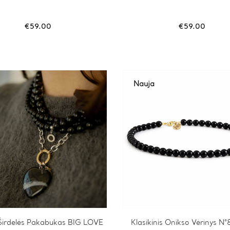
€
59.00
€
59.00
Nauja
Širdelės Pakabukas BIG LOVE
This
Klasikinis Onikso Vėrinys N°