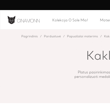
Kolekcija O Sole Mio!
Mote
Pagrindinis
Parduotuvė
Papuošalai moterims
Kak
Kak
Platus pasirinkimas
personalizuoti medalio