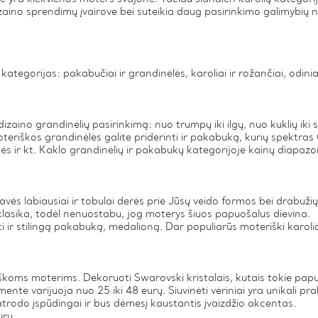
r dizaino sprendimų įvairove bei suteikia daug pasirinkimo galimyb
tegorijas: pakabučiai ir grandinėlės, karoliai ir rožančiai, odiniai a
r dizaino grandinėlių pasirinkimą: nuo trumpų iki ilgų, nuo kuklių iki 
teriškos grandinėlės galite priderinti ir pakabuką, kurių spektra
ės ir kt. Kaklo grandinėlių ir pakabukų kategorijoje kainų diapazon
žavės labiausiai ir tobulai derės prie Jūsų veido formos bei drabužių 
a klasika, todėl nenuostabu, jog moterys šiuos papuošalus dievina.
nti ir stilingą pakabuką, medalioną. Dar populiarūs moteriški karoli
iškoms moterims. Dekoruoti Swarovski kristalais, kutais tokie papu
e varijuoja nuo 25 iki 48 eurų. Siuvinėti vėriniai yra unikali pra
atrodo įspūdingai ir bus dėmesį kaustantis įvaizdžio akcentas.
urų.