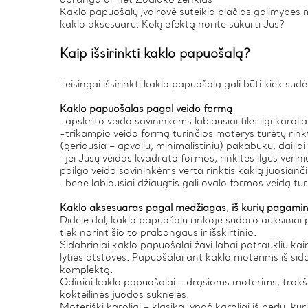
Kaklo papuošalų įvairovė suteikia plačias galimybes 
kaklo aksesuaru. Kokį efektą norite sukurti Jūs?
Kaip išsirinkti kaklo papuošalą?
Teisingai išsirinkti kaklo papuošalą gali būti kiek sudė
Kaklo papuošalas pagal veido formą
-apskrito veido savininkėms labiausiai tiks ilgi karoli
-trikampio veido formą turinčios moterys turėtų rinkt
(geriausia – apvaliu, minimalistiniu) pakabuku, dailiai a
-jei Jūsų veidas kvadrato formos, rinkitės ilgus vėrin
pailgo veido savininkėms verta rinktis kaklą juosiančiu
-bene labiausiai džiaugtis gali ovalo formos veidą tu
Kaklo aksesuaras pagal medžiagas, iš kurių pagami
Didelę dalį kaklo papuošalų rinkoje sudaro auksiniai pap
tiek norint šio to prabangaus ir išskirtinio.
Sidabriniai kaklo papuošalai žavi labai patraukliu ka
lyties atstoves. Papuošalai ant kaklo moterims iš sidab
komplektą.
Odiniai kaklo papuošalai – drąsioms moterims, trokšt
kokteilinės juodos suknelės.
Moteriški karoliai – klasika, ypač karoliai iš perlų, k