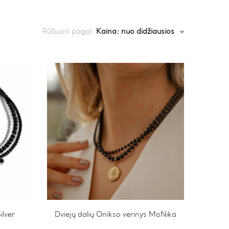
Rūšiuoti pagal:
Kaina: nuo didžiausios
ilver
Dviejų dalių Onikso vėrinys MoNika