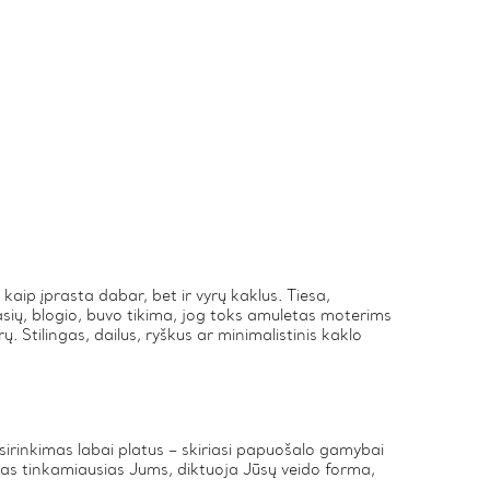
aip įprasta dabar, bet ir vyrų kaklus. Tiesa,
sių, blogio, buvo tikima, jog toks amuletas moterims
. Stilingas, dailus, ryškus ar minimalistinis kaklo
irinkimas labai platus – skiriasi papuošalo gamybai
as tinkamiausias Jums, diktuoja Jūsų veido forma,