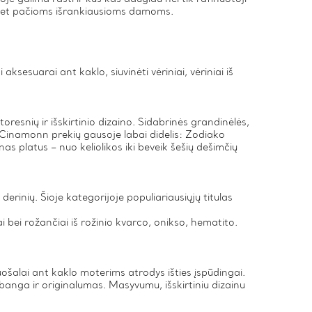
ių net pačioms išrankiausioms damoms.
ksesuarai ant kaklo, siuvinėti vėriniai, vėriniai iš
storesnių ir išskirtinio dizaino. Sidabrinės grandinėlės,
s Cinamonn prekių gausoje labai didelis: Zodiako
as platus – nuo keliolikos iki beveik šešių dešimčių
derinių. Šioje kategorijoje populiariausiųjų titulas
ai bei rožančiai iš rožinio kvarco, onikso, hematito.
ošalai ant kaklo moterims atrodys išties įspūdingai.
banga ir originalumas. Masyvumu, išskirtiniu dizainu