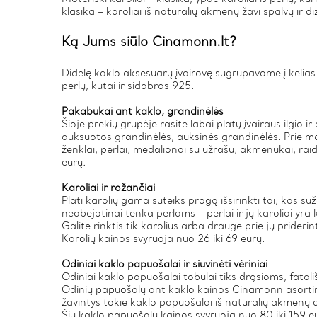
klasika – karoliai iš natūralių akmenų žavi spalvų i
Ką Jums siūlo Cinamonn.lt?
Didelę kaklo aksesuarų įvairovę sugrupavome į kelias ka
perlų, kutai ir sidabras 925.
Pakabukai ant kaklo, grandinėlės
Šioje prekių grupėje rasite labai platų įvairaus ilgio i
auksuotos grandinėlės, auksinės grandinėlės. Prie mo
ženklai, perlai, medalionai su užrašu, akmenukai, raid
eurų.
Karoliai ir rožančiai
Plati karolių gama suteiks progą išsirinkti tai, kas su
neabejotinai tenka perlams – perlai ir jų karoliai yr
Galite rinktis tik karolius arba drauge prie jų prideri
Karolių kainos svyruoja nuo 26 iki 69 eurų.
Odiniai kaklo papuošalai ir siuvinėti vėriniai
Odiniai kaklo papuošalai tobulai tiks drąsioms, fatal
Odinių papuošalų ant kaklo kainos Cinamonn asortiment
žavintys tokie kaklo papuošalai iš natūralių akmenų 
Šių kaklo papuošalų kainos svyruoja nuo 80 iki 159 e