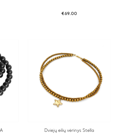
€
69.00
RA
Dviejų eilių vėrinys Stella