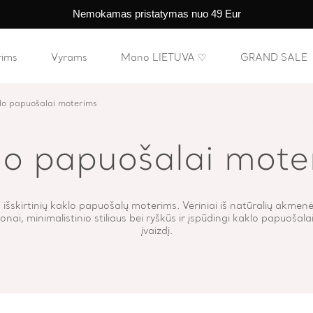
Nemokamas pristatymas nuo 49 Eur
rims
Vyrams
Mano LIETUVA ♡
GRAND SALE
lo papuošalai moterims
lo papuošalai mote
 išskirtinių kaklo papuošalų moterims. Vėriniai iš natūralių akmenėli
nai, minimalistinio stiliaus bei ryškūs ir įspūdingi kaklo papuošala
įvaizdį.