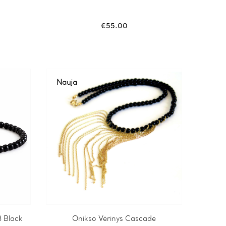
€
55.00
Nauja
8 Black
Onikso Vėrinys Cascade