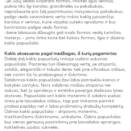
-jei Jūsų veidas kvadrato formos, rinkitės ilgus vėrinius,
puikiai tiks ilgi karoliai, grandinėlės su pakabukais,
neprašausite pro šalį pasirinkusios masyvesnius pakabukus;
pailgo veido savininkėms verta rinktis kaklą juosiančius
karolius ir vėrinius, kurie vizualiai suteiks apvalumo ir bus
kontrastas pailgai veido formai;
-bene labiausiai džiaugtis gali ovalo formos veidą turinčios
moterys – joms tinka kone bet kokios formos, ilgio ir dizaino
kaklo papuošalai.
Kaklo aksesuaras pagal medžiagas, iš kurių pagamintas
Didelę dalį kaklo papuošalų rinkoje sudaro auksiniai
papuošalai. Pastarieji turi išliekamąją vertę, jie atsparūs,
solidūs, elegantiški ir tobulai derės tiek prie oficialaus stiliaus,
tiek norint šio to prabangaus ir išskirtinio.
Sidabriniai kaklo papuošalai žavi labai patraukliu kainos ir
kokybės santykiu. Nors sidabras mažiau atsparus nei
auksas, bet jo spindesys ir estetika pavergia dailiosios lyties
atstoves. Papuošalai ant kaklo moterims iš sidabro puikiai
tinka prie laisvalaikio stiliaus, taip pat tinkamai parinkti
įstabiai papildys net ir labai prašmatnų drabužių komplektą.
Odiniai kaklo papuošalai – drąsioms moterims,
trokštančioms išskirtinumo, unikalumo. Odinis papuošalas
bus vienas geriausių pasirinkimų prie laisvalaikio aprangos,
kokteilinės juodos suknelės.