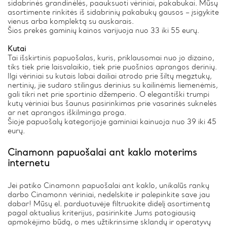
sidabrinės grandinėlės, paauksuoti vėriniai, pakabukai. Mūsų
asortimente rinkitės iš sidabrinių pakabukų gausos – įsigykite
vienus arba komplektą su auskarais.
Šios prekės gaminių kainos varijuoja nuo 33 iki 55 eurų.
Kutai
Tai išskirtinis papuošalas, kuris, priklausomai nuo jo dizaino,
tiks tiek prie laisvalaikio, tiek prie puošnios aprangos derinių.
Ilgi vėriniai su kutais labai dailiai atrodo prie šiltų megztukų,
nertinių, jie sudaro stilingus derinius su kailinėmis liemenėmis,
gali tikri net prie sportinio džemperio. O elegantiški trumpi
kutų vėriniai bus šaunus pasirinkimas prie vasarinės suknelės
ar net aprangos iškilminga proga.
Šioje papuošalų kategorijoje gaminiai kainuoja nuo 39 iki 45
eurų.
Cinamonn papuošalai ant kaklo moterims
internetu
Jei patiko Cinamonn papuošalai ant kaklo, unikalūs rankų
darbo Cinamonn vėriniai, nedelskite ir palepinkite save jau
dabar! Mūsų el. parduotuvėje filtruokite didelį asortimentą
pagal aktualius kriterijus, pasirinkite Jums patogiausią
apmokėjimo būdą, o mes užtikrinsime sklandų ir operatyvų