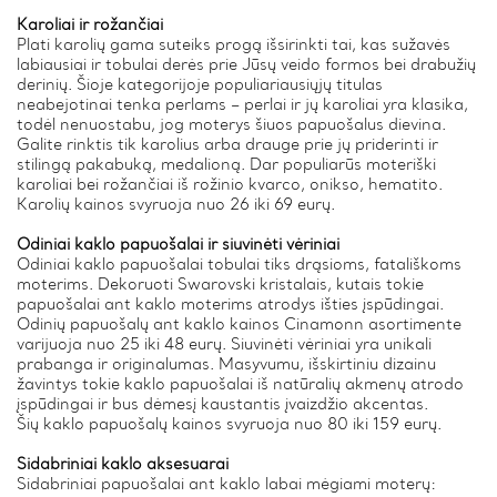
Karoliai ir rožančiai
Plati karolių gama suteiks progą išsirinkti tai, kas sužavės
labiausiai ir tobulai derės prie Jūsų veido formos bei drabužių
derinių. Šioje kategorijoje populiariausiųjų titulas
neabejotinai tenka perlams – perlai ir jų karoliai yra klasika,
todėl nenuostabu, jog moterys šiuos papuošalus dievina.
Galite rinktis tik karolius arba drauge prie jų priderinti ir
stilingą pakabuką, medalioną. Dar populiarūs moteriški
karoliai bei rožančiai iš rožinio kvarco, onikso, hematito.
Karolių kainos svyruoja nuo 26 iki 69 eurų.
Odiniai kaklo papuošalai ir siuvinėti vėriniai
Odiniai kaklo papuošalai tobulai tiks drąsioms, fatališkoms
moterims. Dekoruoti Swarovski kristalais, kutais tokie
papuošalai ant kaklo moterims atrodys išties įspūdingai.
Odinių papuošalų ant kaklo kainos Cinamonn asortimente
varijuoja nuo 25 iki 48 eurų. Siuvinėti vėriniai yra unikali
prabanga ir originalumas. Masyvumu, išskirtiniu dizainu
žavintys tokie kaklo papuošalai iš natūralių akmenų atrodo
įspūdingai ir bus dėmesį kaustantis įvaizdžio akcentas.
Šių kaklo papuošalų kainos svyruoja nuo 80 iki 159 eurų.
Sidabriniai kaklo aksesuarai
Sidabriniai papuošalai ant kaklo labai mėgiami moterų: