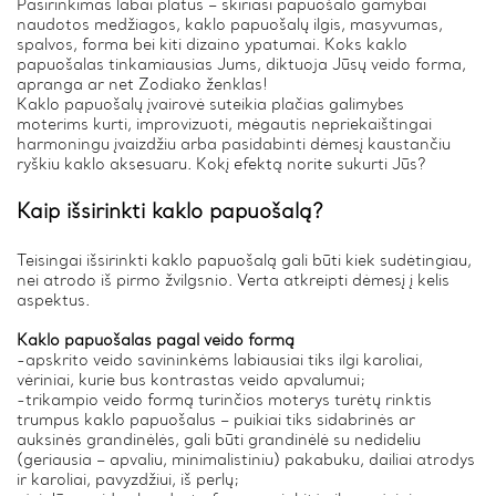
Pasirinkimas labai platus – skiriasi papuošalo gamybai
naudotos medžiagos, kaklo papuošalų ilgis, masyvumas,
spalvos, forma bei kiti dizaino ypatumai. Koks kaklo
papuošalas tinkamiausias Jums, diktuoja Jūsų veido forma,
apranga ar net Zodiako ženklas!
Kaklo papuošalų įvairovė suteikia plačias galimybes
moterims kurti, improvizuoti, mėgautis nepriekaištingai
harmoningu įvaizdžiu arba pasidabinti dėmesį kaustančiu
ryškiu kaklo aksesuaru. Kokį efektą norite sukurti Jūs?
Kaip išsirinkti kaklo papuošalą?
Teisingai išsirinkti kaklo papuošalą gali būti kiek sudėtingiau,
nei atrodo iš pirmo žvilgsnio. Verta atkreipti dėmesį į kelis
aspektus.
Kaklo papuošalas pagal veido formą
-apskrito veido savininkėms labiausiai tiks ilgi karoliai,
vėriniai, kurie bus kontrastas veido apvalumui;
-trikampio veido formą turinčios moterys turėtų rinktis
trumpus kaklo papuošalus – puikiai tiks sidabrinės ar
auksinės grandinėlės, gali būti grandinėlė su nedideliu
(geriausia – apvaliu, minimalistiniu) pakabuku, dailiai atrodys
ir karoliai, pavyzdžiui, iš perlų;