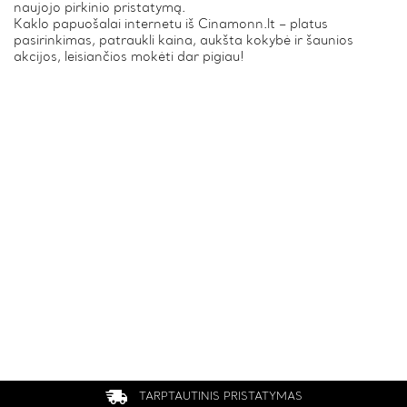
naujojo pirkinio pristatymą.
Kaklo papuošalai internetu iš Cinamonn.lt – platus
pasirinkimas, patraukli kaina, aukšta kokybė ir šaunios
akcijos, leisiančios mokėti dar pigiau!
TARPTAUTINIS PRISTATYMAS