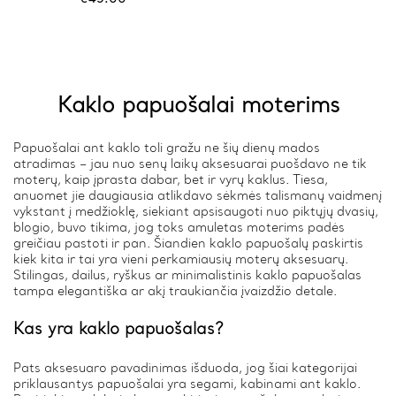
Kaklo papuošalai moterims
Papuošalai ant kaklo toli gražu ne šių dienų mados
atradimas – jau nuo senų laikų aksesuarai puošdavo ne tik
moterų, kaip įprasta dabar, bet ir vyrų kaklus. Tiesa,
anuomet jie daugiausia atlikdavo sėkmės talismanų vaidmenį
vykstant į medžioklę, siekiant apsisaugoti nuo piktųjų dvasių,
blogio, buvo tikima, jog toks amuletas moterims padės
greičiau pastoti ir pan. Šiandien kaklo papuošalų paskirtis
kiek kita ir tai yra vieni perkamiausių moterų aksesuarų.
Stilingas, dailus, ryškus ar minimalistinis kaklo papuošalas
tampa elegantiška ar akį traukiančia įvaizdžio detale.
Kas yra kaklo papuošalas?
Pats aksesuaro pavadinimas išduoda, jog šiai kategorijai
priklausantys papuošalai yra segami, kabinami ant kaklo.