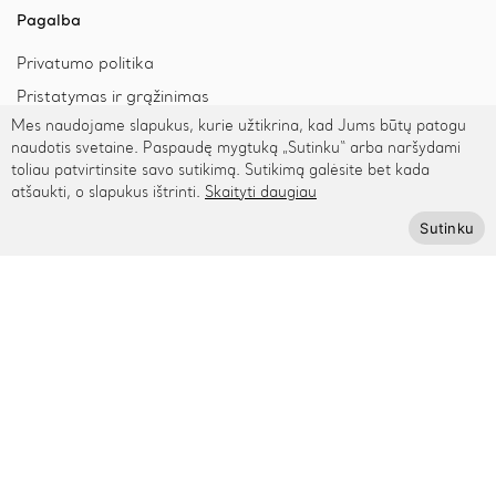
Pagalba
Privatumo politika
Pristatymas ir grąžinimas
Mes naudojame slapukus, kurie užtikrina, kad Jums būtų patogu
Apmokėjimas
naudotis svetaine. Paspaudę mygtuką „Sutinku“ arba naršydami
toliau patvirtinsite savo sutikimą. Sutikimą galėsite bet kada
atšaukti, o slapukus ištrinti.
Skaityti daugiau
Prenumeruokite Cinamonn naujienlaiškį
Sutinku
Prenumeruoti
© 2026 Cinamonn.lt. Visos teisės saugomos.