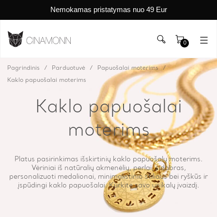
Nemokamas pristatymas nuo 49 Eur
0
Pagrindinis
Parduotuvė
Papuošalai moterims
Kaklo papuošalai moterims
Kaklo papuošalai
moterims
Platus pasirinkimas išskirtinių kaklo papuošalų moterims.
Vėriniai iš natūralių akmenėlių, perlai, sidabras,
personalizuoti medalionai, minimalistinio stiliaus bei ryškūs ir
įspūdingi kaklo papuošalai. Kurkite savo unikalų įvaizdį.