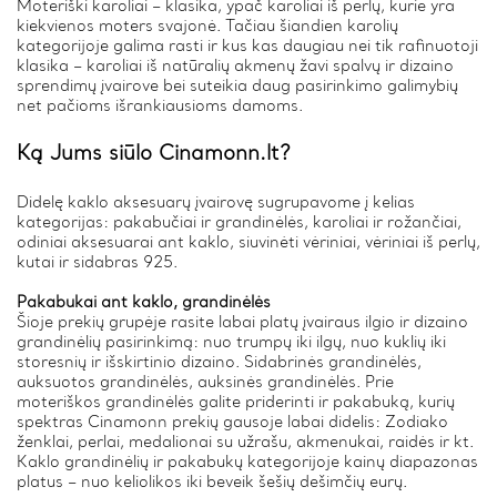
Moteriški karoliai – klasika, ypač karoliai iš perlų, kurie yra
kiekvienos moters svajonė. Tačiau šiandien karolių
kategorijoje galima rasti ir kus kas daugiau nei tik rafinuotoji
klasika – karoliai iš natūralių akmenų žavi spalvų ir dizaino
sprendimų įvairove bei suteikia daug pasirinkimo galimybių
net pačioms išrankiausioms damoms.
Ką Jums siūlo Cinamonn.lt?
Didelę kaklo aksesuarų įvairovę sugrupavome į kelias
kategorijas: pakabučiai ir grandinėlės, karoliai ir rožančiai,
odiniai aksesuarai ant kaklo, siuvinėti vėriniai, vėriniai iš perlų,
kutai ir sidabras 925.
Pakabukai ant kaklo, grandinėlės
Šioje prekių grupėje rasite labai platų įvairaus ilgio ir dizaino
grandinėlių pasirinkimą: nuo trumpų iki ilgų, nuo kuklių iki
storesnių ir išskirtinio dizaino. Sidabrinės grandinėlės,
auksuotos grandinėlės, auksinės grandinėlės. Prie
moteriškos grandinėlės galite priderinti ir pakabuką, kurių
spektras Cinamonn prekių gausoje labai didelis: Zodiako
ženklai, perlai, medalionai su užrašu, akmenukai, raidės ir kt.
Kaklo grandinėlių ir pakabukų kategorijoje kainų diapazonas
platus – nuo keliolikos iki beveik šešių dešimčių eurų.