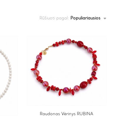
Rūšiuoti pagal:
Populiariausios
Raudonas Vėrinys RUBINA