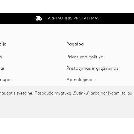
TARPTAUTINIS PRISTATYMAS
cija
Pagalba
s
Privatumo politika
ai
Pristatymas ir grąžinimas
augai
Apmokėjimas
arbiaukime
udotis svetaine. Paspaudę mygtuką „Sutinku“ arba naršydami toliau patv
atuoti riešą
© 2026 Cinamonn.lt. Visos teisės saugomos.