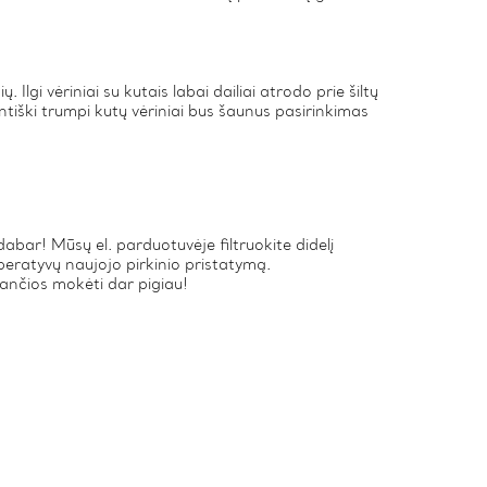
 Ilgi vėriniai su kutais labai dailiai atrodo prie šiltų
antiški trumpi kutų vėriniai bus šaunus pasirinkimas
abar! Mūsų el. parduotuvėje filtruokite didelį
peratyvų naujojo pirkinio pristatymą.
iančios mokėti dar pigiau!