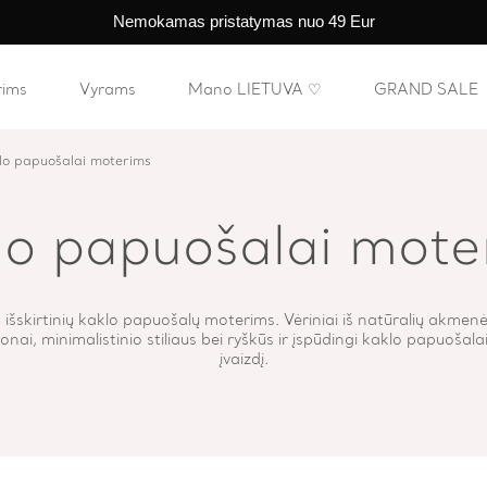
Nemokamas pristatymas nuo 49 Eur
rims
Vyrams
Mano LIETUVA ♡
GRAND SALE
lo papuošalai moterims
lo papuošalai mote
 išskirtinių kaklo papuošalų moterims. Vėriniai iš natūralių akmenėli
nai, minimalistinio stiliaus bei ryškūs ir įspūdingi kaklo papuošala
įvaizdį.