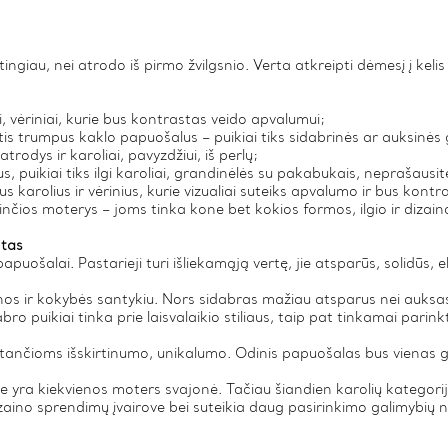
tingiau, nei atrodo iš pirmo žvilgsnio. Verta atkreipti dėmesį į keli
ai, vėriniai, kurie bus kontrastas veido apvalumui;
is trumpus kaklo papuošalus – puikiai tiks sidabrinės ar auksinės g
trodys ir karoliai, pavyzdžiui, iš perlų;
ius, puikiai tiks ilgi karoliai, grandinėlės su pakabukais, neprašau
s karolius ir vėrinius, kurie vizualiai suteiks apvalumo ir bus kontr
rinčios moterys – joms tinka kone bet kokios formos, ilgio ir dizai
ntas
uošalai. Pastarieji turi išliekamąją vertę, jie atsparūs, solidūs, ele
inos ir kokybės santykiu. Nors sidabras mažiau atsparus nei auksas,
ro puikiai tinka prie laisvalaikio stiliaus, taip pat tinkamai parink
ančioms išskirtinumo, unikalumo. Odinis papuošalas bus vienas ger
urie yra kiekvienos moters svajonė. Tačiau šiandien karolių kategorij
r dizaino sprendimų įvairove bei suteikia daug pasirinkimo galimyb