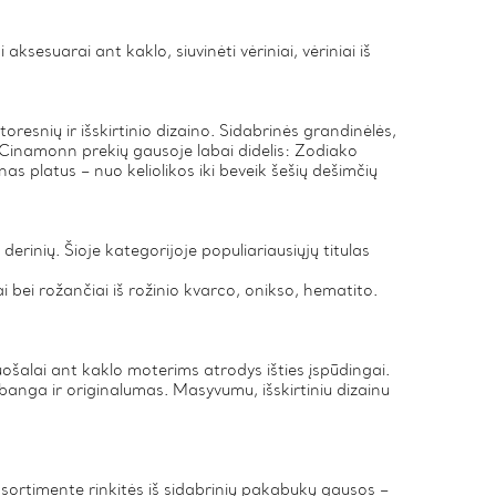
ksesuarai ant kaklo, siuvinėti vėriniai, vėriniai iš
storesnių ir išskirtinio dizaino. Sidabrinės grandinėlės,
s Cinamonn prekių gausoje labai didelis: Zodiako
as platus – nuo keliolikos iki beveik šešių dešimčių
derinių. Šioje kategorijoje populiariausiųjų titulas
ai bei rožančiai iš rožinio kvarco, onikso, hematito.
ošalai ant kaklo moterims atrodys išties įspūdingai.
banga ir originalumas. Masyvumu, išskirtiniu dizainu
sortimente rinkitės iš sidabrinių pakabukų gausos –