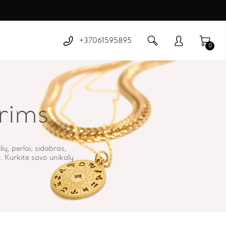
+37061595895
0
rims
ų, perlai, sidabras,
i. Kurkite savo unikalų