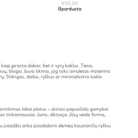
€
55.00
Išparduota
aip įprasta dabar, bet ir vyrų kaklus. Tiesa,
sių, blogio, buvo tikima, jog toks amuletas moterims
. Stilingas, dailus, ryškus ar minimalistinis kaklo
irinkimas labai platus – skiriasi papuošalo gamybai
as tinkamiausias Jums, diktuoja Jūsų veido forma,
u įvaizdžiu arba pasidabinti dėmesį kaustančiu ryškiu