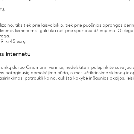
rų.
zaino, tiks tiek prie laisvalaikio, tiek prie puošnios aprangos derinių.
ilinėmis liemenėmis, gali tikri net prie sportinio džemperio. O eleg
roga.
9 iki 45 eurų.
s internetu
nkų darbo Cinamonn vėriniai, nedelskite ir palepinkite save jau d
Jums patogiausią apmokėjimo būdą, o mes užtikrinsime sklandų ir o
sirinkimas, patraukli kaina, aukšta kokybė ir šaunios akcijos, leis