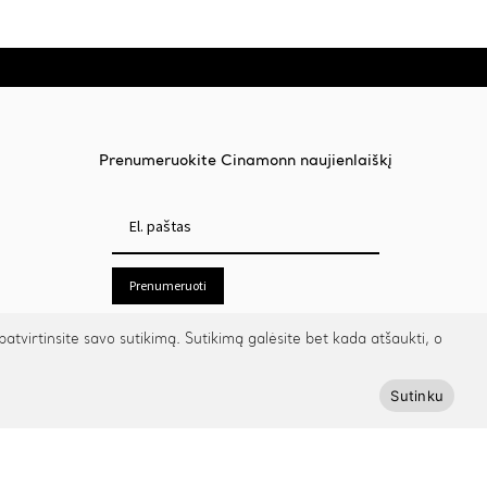
Prenumeruokite Cinamonn naujienlaiškį
Prenumeruoti
irtinsite savo sutikimą. Sutikimą galėsite bet kada atšaukti, o
Sutinku