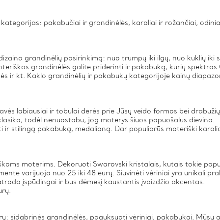
tegorijas: pakabučiai ir grandinėlės, karoliai ir rožančiai, odiniai a
r dizaino grandinėlių pasirinkimą: nuo trumpų iki ilgų, nuo kuklių iki 
teriškos grandinėlės galite priderinti ir pakabuką, kurių spektra
ės ir kt. Kaklo grandinėlių ir pakabukų kategorijoje kainų diapazon
žavės labiausiai ir tobulai derės prie Jūsų veido formos bei drabužių 
a klasika, todėl nenuostabu, jog moterys šiuos papuošalus dievina.
nti ir stilingą pakabuką, medalioną. Dar populiarūs moteriški karoli
iškoms moterims. Dekoruoti Swarovski kristalais, kutais tokie papu
e varijuoja nuo 25 iki 48 eurų. Siuvinėti vėriniai yra unikali pra
atrodo įspūdingai ir bus dėmesį kaustantis įvaizdžio akcentas.
urų.
ų: sidabrinės grandinėlės, paauksuoti vėriniai, pakabukai. Mūsų a