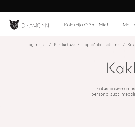
Kolekcija O Sole Mio!
Mote
Pagrindinis
Parduotuvė
Papuošalai moterims
Kak
Kak
Platus pasirinkimas
personalizuoti medalio