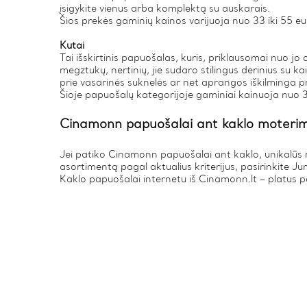
įsigykite vienus arba komplektą su auskarais.
Šios prekės gaminių kainos varijuoja nuo 33 iki 55 eu
Kutai
Tai išskirtinis papuošalas, kuris, priklausomai nuo jo di
megztukų, nertinių, jie sudaro stilingus derinius su ka
prie vasarinės suknelės ar net aprangos iškilminga p
Šioje papuošalų kategorijoje gaminiai kainuoja nuo 3
Cinamonn papuošalai ant kaklo moterim
Jei patiko Cinamonn papuošalai ant kaklo, unikalūs ra
asortimentą pagal aktualius kriterijus, pasirinkite 
Kaklo papuošalai internetu iš Cinamonn.lt – platus pa