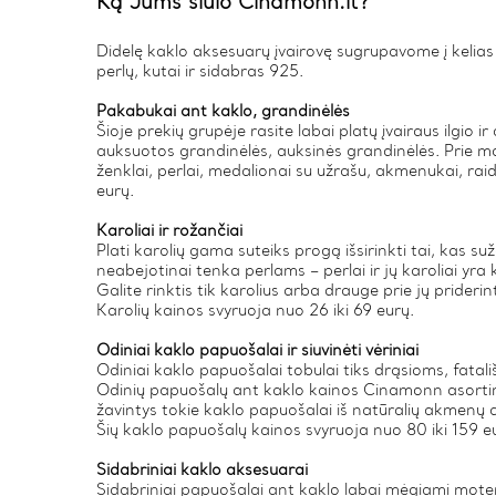
Ką Jums siūlo Cinamonn.lt?
Didelę kaklo aksesuarų įvairovę sugrupavome į kelias ka
perlų, kutai ir sidabras 925.
Pakabukai ant kaklo, grandinėlės
Šioje prekių grupėje rasite labai platų įvairaus ilgio i
auksuotos grandinėlės, auksinės grandinėlės. Prie mo
ženklai, perlai, medalionai su užrašu, akmenukai, raid
eurų.
Karoliai ir rožančiai
Plati karolių gama suteiks progą išsirinkti tai, kas su
neabejotinai tenka perlams – perlai ir jų karoliai yr
Galite rinktis tik karolius arba drauge prie jų prideri
Karolių kainos svyruoja nuo 26 iki 69 eurų.
Odiniai kaklo papuošalai ir siuvinėti vėriniai
Odiniai kaklo papuošalai tobulai tiks drąsioms, fatal
Odinių papuošalų ant kaklo kainos Cinamonn asortiment
žavintys tokie kaklo papuošalai iš natūralių akmenų 
Šių kaklo papuošalų kainos svyruoja nuo 80 iki 159 e
Sidabriniai kaklo aksesuarai
Sidabriniai papuošalai ant kaklo labai mėgiami moter