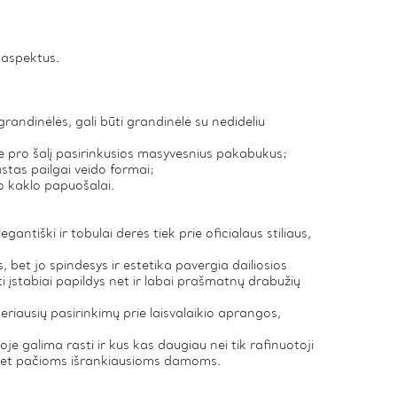
s aspektus.
randinėlės, gali būti grandinėlė su nedideliu
site pro šalį pasirinkusios masyvesnius pakabukus;
astas pailgai veido formai;
no kaklo papuošalai.
gantiški ir tobulai derės tiek prie oficialaus stiliaus,
 bet jo spindesys ir estetika pavergia dailiosios
ti įstabiai papildys net ir labai prašmatnų drabužių
iausių pasirinkimų prie laisvalaikio aprangos,
oje galima rasti ir kus kas daugiau nei tik rafinuotoji
ių net pačioms išrankiausioms damoms.