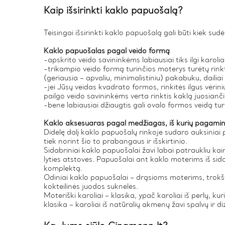
Kaip išsirinkti kaklo papuošalą?
Teisingai išsirinkti kaklo papuošalą gali būti kiek sudė
Kaklo papuošalas pagal veido formą
-apskrito veido savininkėms labiausiai tiks ilgi karoli
-trikampio veido formą turinčios moterys turėtų rinkt
(geriausia – apvaliu, minimalistiniu) pakabuku, dailiai a
-jei Jūsų veidas kvadrato formos, rinkitės ilgus vėrin
pailgo veido savininkėms verta rinktis kaklą juosiančiu
-bene labiausiai džiaugtis gali ovalo formos veidą tu
Kaklo aksesuaras pagal medžiagas, iš kurių pagami
Didelę dalį kaklo papuošalų rinkoje sudaro auksiniai pap
tiek norint šio to prabangaus ir išskirtinio.
Sidabriniai kaklo papuošalai žavi labai patraukliu ka
lyties atstoves. Papuošalai ant kaklo moterims iš sidab
komplektą.
Odiniai kaklo papuošalai – drąsioms moterims, trokšt
kokteilinės juodos suknelės.
Moteriški karoliai – klasika, ypač karoliai iš perlų, k
klasika – karoliai iš natūralių akmenų žavi spalvų i