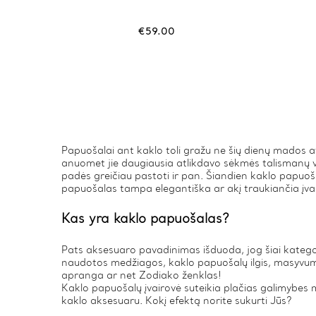
€
59.00
Papuošalai ant kaklo toli gražu ne šių dienų mados a
anuomet jie daugiausia atlikdavo sėkmės talismanų va
padės greičiau pastoti ir pan. Šiandien kaklo papuošal
papuošalas tampa elegantiška ar akį traukiančia įvai
Kas yra kaklo papuošalas?
Pats aksesuaro pavadinimas išduoda, jog šiai kategor
naudotos medžiagos, kaklo papuošalų ilgis, masyvuma
apranga ar net Zodiako ženklas!
Kaklo papuošalų įvairovė suteikia plačias galimybes 
kaklo aksesuaru. Kokį efektą norite sukurti Jūs?