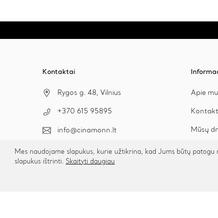
Kontaktai
Informa
Rygos g. 48, Vilnius
Apie mu
Kontakt
+370 615 95895
Mūsų dr
info@cinamonn.lt
Bendrad
Mes naudojame slapukus, kurie užtikrina, kad Jums būtų patogu na
slapukus ištrinti.
Skaityti daugiau
Kaip išm