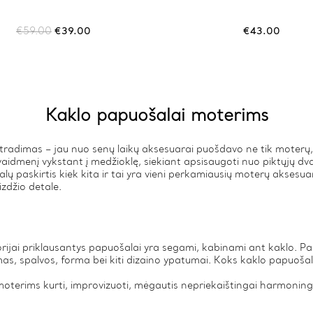
Original
Current
€
59.00
€
39.00
€
43.00
price
price
was:
is:
€59.00.
€39.00.
Kaklo papuošalai moterims
tradimas – jau nuo senų laikų aksesuarai puošdavo ne tik moterų, k
idmenį vykstant į medžioklę, siekiant apsisaugoti nuo piktųjų dva
ų paskirtis kiek kita ir tai yra vieni perkamiausių moterų aksesuarų
zdžio detale.
ijai priklausantys papuošalai yra segami, kabinami ant kaklo. Pas
s, spalvos, forma bei kiti dizaino ypatumai. Koks kaklo papuošal
moterims kurti, improvizuoti, mėgautis nepriekaištingai harmoning