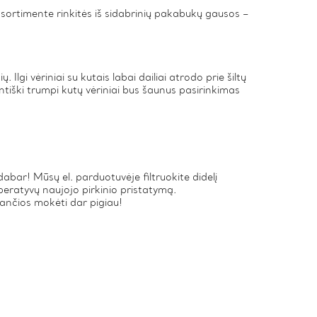
sortimente rinkitės iš sidabrinių pakabukų gausos –
 Ilgi vėriniai su kutais labai dailiai atrodo prie šiltų
antiški trumpi kutų vėriniai bus šaunus pasirinkimas
abar! Mūsų el. parduotuvėje filtruokite didelį
peratyvų naujojo pirkinio pristatymą.
iančios mokėti dar pigiau!