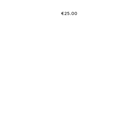
rrent
€
25.00
ice
9.00.