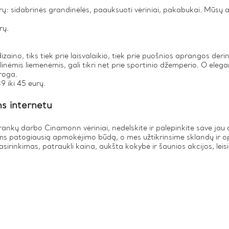
ų: sidabrinės grandinėlės, paauksuoti vėriniai, pakabukai. Mūsų a
rų.
zaino, tiks tiek prie laisvalaikio, tiek prie puošnios aprangos derinių.
ilinėmis liemenėmis, gali tikri net prie sportinio džemperio. O eleg
roga.
9 iki 45 eurų.
s internetu
nkų darbo Cinamonn vėriniai, nedelskite ir palepinkite save jau d
Jums patogiausią apmokėjimo būdą, o mes užtikrinsime sklandų ir o
sirinkimas, patraukli kaina, aukšta kokybė ir šaunios akcijos, leis