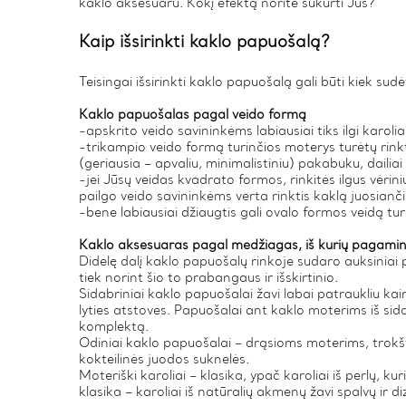
kaklo aksesuaru. Kokį efektą norite sukurti Jūs?
Kaip išsirinkti kaklo papuošalą?
Teisingai išsirinkti kaklo papuošalą gali būti kiek sudė
Kaklo papuošalas pagal veido formą
-apskrito veido savininkėms labiausiai tiks ilgi karoli
-trikampio veido formą turinčios moterys turėtų rinkt
(geriausia – apvaliu, minimalistiniu) pakabuku, dailiai a
-jei Jūsų veidas kvadrato formos, rinkitės ilgus vėrin
pailgo veido savininkėms verta rinktis kaklą juosiančiu
-bene labiausiai džiaugtis gali ovalo formos veidą tu
Kaklo aksesuaras pagal medžiagas, iš kurių pagami
Didelę dalį kaklo papuošalų rinkoje sudaro auksiniai pap
tiek norint šio to prabangaus ir išskirtinio.
Sidabriniai kaklo papuošalai žavi labai patraukliu ka
lyties atstoves. Papuošalai ant kaklo moterims iš sidab
komplektą.
Odiniai kaklo papuošalai – drąsioms moterims, trokšt
kokteilinės juodos suknelės.
Moteriški karoliai – klasika, ypač karoliai iš perlų, k
klasika – karoliai iš natūralių akmenų žavi spalvų i