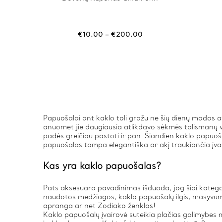
product
has
multiple
variants.
Price
€
10.00
–
€
200.00
The
range:
options
€10.00
may
through
be
€200.00
chosen
on
the
product
page
Papuošalai ant kaklo toli gražu ne šių dienų mados a
anuomet jie daugiausia atlikdavo sėkmės talismanų va
padės greičiau pastoti ir pan. Šiandien kaklo papuošal
papuošalas tampa elegantiška ar akį traukiančia įvai
Kas yra kaklo papuošalas?
Pats aksesuaro pavadinimas išduoda, jog šiai kategor
naudotos medžiagos, kaklo papuošalų ilgis, masyvuma
apranga ar net Zodiako ženklas!
Kaklo papuošalų įvairovė suteikia plačias galimybes 