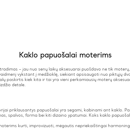
Kaklo papuošalai moterims
tradimas – jau nuo senų laikų aksesuarai puošdavo ne tik moterų, k
idmenį vykstant į medžioklę, siekiant apsisaugoti nuo piktųjų dva
ų paskirtis kiek kita ir tai yra vieni perkamiausių moterų aksesuarų
zdžio detale.
ijai priklausantys papuošalai yra segami, kabinami ant kaklo. Pas
s, spalvos, forma bei kiti dizaino ypatumai. Koks kaklo papuošal
moterims kurti, improvizuoti, mėgautis nepriekaištingai harmoning