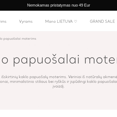
Nemokamas pristatymas nuo 49 Eur
rims
Vyrams
Mano LIETUVA ♡
GRAND SALE
lo papuošalai moterims
lo papuošalai mote
 išskirtinių kaklo papuošalų moterims. Vėriniai iš natūralių akmenėli
nai, minimalistinio stiliaus bei ryškūs ir įspūdingi kaklo papuošala
įvaizdį.