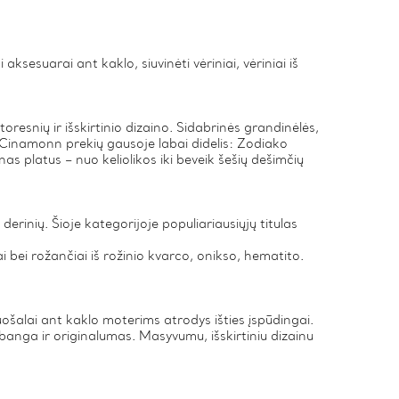
ksesuarai ant kaklo, siuvinėti vėriniai, vėriniai iš
storesnių ir išskirtinio dizaino. Sidabrinės grandinėlės,
s Cinamonn prekių gausoje labai didelis: Zodiako
as platus – nuo keliolikos iki beveik šešių dešimčių
derinių. Šioje kategorijoje populiariausiųjų titulas
ai bei rožančiai iš rožinio kvarco, onikso, hematito.
ošalai ant kaklo moterims atrodys išties įspūdingai.
banga ir originalumas. Masyvumu, išskirtiniu dizainu