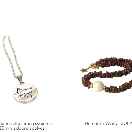
manas „Basomis į svajones”
Hematito Vėrinys SOL
20mm sidabro spalvos