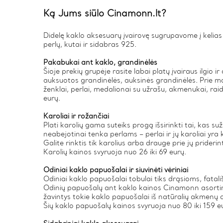
Ką Jums siūlo Cinamonn.lt?
Didelę kaklo aksesuarų įvairovę sugrupavome į kelias ka
perlų, kutai ir sidabras 925.
Pakabukai ant kaklo, grandinėlės
Šioje prekių grupėje rasite labai platų įvairaus ilgio i
auksuotos grandinėlės, auksinės grandinėlės. Prie mo
ženklai, perlai, medalionai su užrašu, akmenukai, raid
eurų.
Karoliai ir rožančiai
Plati karolių gama suteiks progą išsirinkti tai, kas su
neabejotinai tenka perlams – perlai ir jų karoliai yr
Galite rinktis tik karolius arba drauge prie jų prideri
Karolių kainos svyruoja nuo 26 iki 69 eurų.
Odiniai kaklo papuošalai ir siuvinėti vėriniai
Odiniai kaklo papuošalai tobulai tiks drąsioms, fatal
Odinių papuošalų ant kaklo kainos Cinamonn asortiment
žavintys tokie kaklo papuošalai iš natūralių akmenų 
Šių kaklo papuošalų kainos svyruoja nuo 80 iki 159 e