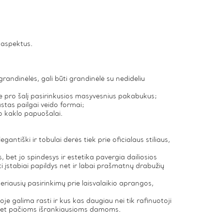
s aspektus.
randinėlės, gali būti grandinėlė su nedideliu
site pro šalį pasirinkusios masyvesnius pakabukus;
astas pailgai veido formai;
no kaklo papuošalai.
gantiški ir tobulai derės tiek prie oficialaus stiliaus,
 bet jo spindesys ir estetika pavergia dailiosios
ti įstabiai papildys net ir labai prašmatnų drabužių
iausių pasirinkimų prie laisvalaikio aprangos,
oje galima rasti ir kus kas daugiau nei tik rafinuotoji
ių net pačioms išrankiausioms damoms.