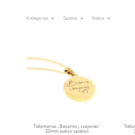
Kategorija
Spalva
Kaina
This
Talismanas „Basomis į svajones”
This
Talis
20mm aukso spalvos
product
product