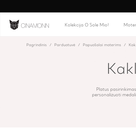
Kolekcija O Sole Mio!
Mote
Pagrindinis
Parduotuvė
Papuošalai moterims
Kak
Kak
Platus pasirinkimas
personalizuoti medalio