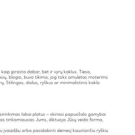
aip įprasta dabar, bet ir vyrų kaklus. Tiesa,
sių, blogio, buvo tikima, jog toks amuletas moterims
. Stilingas, dailus, ryškus ar minimalistinis kaklo
irinkimas labai platus – skiriasi papuošalo gamybai
as tinkamiausias Jums, diktuoja Jūsų veido forma,
u įvaizdžiu arba pasidabinti dėmesį kaustančiu ryškiu