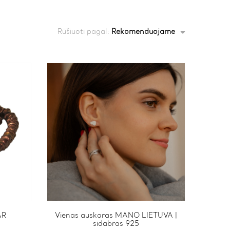
Rūšiuoti pagal:
Rekomenduojame
AR
Vienas auskaras MANO LIETUVA |
sidabras 925