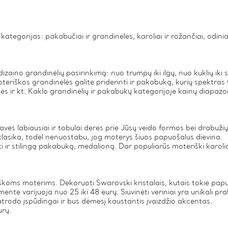
tegorijas: pakabučiai ir grandinėlės, karoliai ir rožančiai, odiniai a
r dizaino grandinėlių pasirinkimą: nuo trumpų iki ilgų, nuo kuklių iki 
teriškos grandinėlės galite priderinti ir pakabuką, kurių spektra
ės ir kt. Kaklo grandinėlių ir pakabukų kategorijoje kainų diapazon
žavės labiausiai ir tobulai derės prie Jūsų veido formos bei drabužių 
a klasika, todėl nenuostabu, jog moterys šiuos papuošalus dievina.
nti ir stilingą pakabuką, medalioną. Dar populiarūs moteriški karoli
iškoms moterims. Dekoruoti Swarovski kristalais, kutais tokie papu
e varijuoja nuo 25 iki 48 eurų. Siuvinėti vėriniai yra unikali pra
atrodo įspūdingai ir bus dėmesį kaustantis įvaizdžio akcentas.
urų.