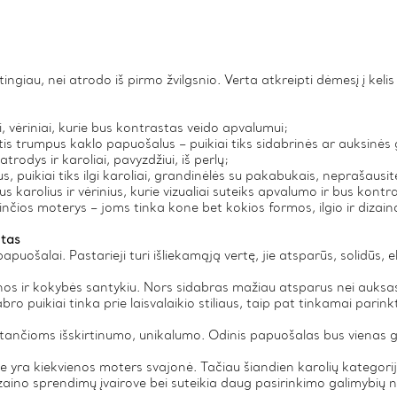
tingiau, nei atrodo iš pirmo žvilgsnio. Verta atkreipti dėmesį į keli
ai, vėriniai, kurie bus kontrastas veido apvalumui;
is trumpus kaklo papuošalus – puikiai tiks sidabrinės ar auksinės g
trodys ir karoliai, pavyzdžiui, iš perlų;
ius, puikiai tiks ilgi karoliai, grandinėlės su pakabukais, neprašau
s karolius ir vėrinius, kurie vizualiai suteiks apvalumo ir bus kontr
rinčios moterys – joms tinka kone bet kokios formos, ilgio ir dizai
ntas
uošalai. Pastarieji turi išliekamąją vertę, jie atsparūs, solidūs, ele
inos ir kokybės santykiu. Nors sidabras mažiau atsparus nei auksas,
ro puikiai tinka prie laisvalaikio stiliaus, taip pat tinkamai parink
ančioms išskirtinumo, unikalumo. Odinis papuošalas bus vienas ger
urie yra kiekvienos moters svajonė. Tačiau šiandien karolių kategorij
r dizaino sprendimų įvairove bei suteikia daug pasirinkimo galimyb