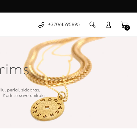
+37061595895
0
rims
ų, perlai, sidabras,
i. Kurkite savo unikalų