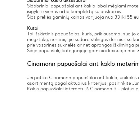
Sidabriniai kaklo aksesuarai
Sidabriniai papuošalai ant kaklo labai mėgiami moter
įsigykite vienus arba komplektą su auskarais.
Šios prekės gaminių kainos varijuoja nuo 33 iki 55 eu
Kutai
Tai išskirtinis papuošalas, kuris, priklausomai nuo jo di
megztukų, nertinių, jie sudaro stilingus derinius su ka
prie vasarinės suknelės ar net aprangos iškilminga p
Šioje papuošalų kategorijoje gaminiai kainuoja nuo 3
Cinamonn papuošalai ant kaklo moterim
Jei patiko Cinamonn papuošalai ant kaklo, unikalūs ra
asortimentą pagal aktualius kriterijus, pasirinkite 
Kaklo papuošalai internetu iš Cinamonn.lt – platus pa