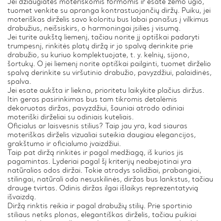
Jei džiaugiatės moteriškomis formomis ir esate žemo ūgio,
tuomet venkite su apranga kontrastuojančių diržų. Puiku, jei
moteriškas dirželis savo koloritu bus labai panašus į vilkimus
drabužius, neišsiskirs, o harmoningai įsilies į visumą.
Jei turite aukštą liemenį, tačiau norite jį optiškai padaryti
trumpesnį, rinkitės platų diržą ir jo spalvą derinkite prie
drabužio, su kuriuo komplektuojate, t. y. kelnių, sijono,
šortukų. O jei liemenį norite optiškai pailginti, tuomet dirželio
spalvą derinkite su viršutinio drabužio, pavyzdžiui, palaidinės,
spalva.
Jei esate aukšta ir liekna, prioritetu laikykite plačius diržus.
Itin geras pasirinkimas bus tam tikromis detalėmis
dekoruotas diržas, pavyzdžiui, šauniai atrodo odiniai
moteriški dirželiai su odiniais kuteliais.
Oficialus ar laisvesnis stilius? Taip jau yra, kad siauras
moteriškas dirželis vizualiai suteikia daugiau elegancijos,
grakštumo ir oficialumo įvaizdžiui.
Taip pat diržą rinkitės ir pagal medžiagą, iš kurios jis
pagamintas. Lyderiai pagal šį kriterijų neabejotinai yra
natūralios odos diržai. Tokie atrodys solidžiai, prabangiai,
stilingai, natūrali oda nesuskilinės, diržas bus lankstus, tačiau
drauge tvirtas. Odinis diržas ilgai išlaikys reprezentatyvią
išvaizdą.
Diržą rinktis reikia ir pagal drabužių stilių. Prie sportinio
stiliaus netiks plonas, elegantiškas dirželis, tačiau puikiai