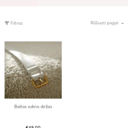
Rūšiuoti pagal
Filtras
This
Baltas odinis diržas
product
has
multiple
variants.
€
49.00