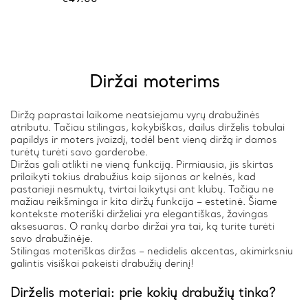
The
options
may
be
chosen
on
Diržai moterims
the
product
page
Diržą paprastai laikome neatsiejamu vyrų drabužinės
atributu. Tačiau stilingas, kokybiškas, dailus dirželis tobulai
papildys ir moters įvaizdį, todėl bent vieną diržą ir damos
turėtų turėti savo garderobe.
Diržas gali atlikti ne vieną funkciją. Pirmiausia, jis skirtas
prilaikyti tokius drabužius kaip sijonas ar kelnės, kad
pastarieji nesmuktų, tvirtai laikytųsi ant klubų. Tačiau ne
mažiau reikšminga ir kita diržų funkcija – estetinė. Šiame
kontekste moteriški dirželiai yra elegantiškas, žavingas
aksesuaras. O rankų darbo diržai yra tai, ką turite turėti
savo drabužinėje.
Stilingas moteriškas diržas – nedidelis akcentas, akimirksniu
galintis visiškai pakeisti drabužių derinį!
Dirželis moteriai: prie kokių drabužių tinka?