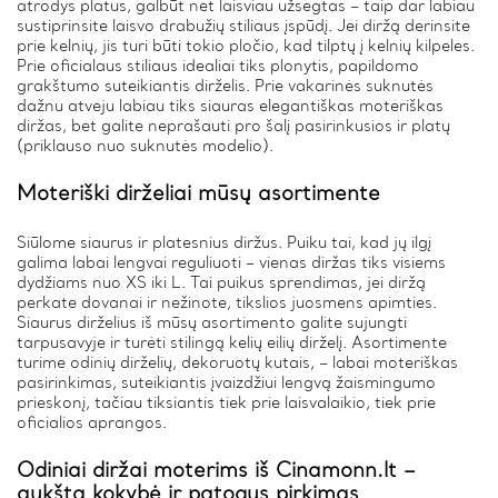
atrodys platus, galbūt net laisviau užsegtas – taip dar labiau
sustiprinsite laisvo drabužių stiliaus įspūdį. Jei diržą derinsite
prie kelnių, jis turi būti tokio pločio, kad tilptų į kelnių kilpeles.
Prie oficialaus stiliaus idealiai tiks plonytis, papildomo
grakštumo suteikiantis dirželis. Prie vakarinės suknutės
dažnu atveju labiau tiks siauras elegantiškas moteriškas
diržas, bet galite neprašauti pro šalį pasirinkusios ir platų
(priklauso nuo suknutės modelio).
Moteriški dirželiai mūsų asortimente
Siūlome siaurus ir platesnius diržus. Puiku tai, kad jų ilgį
galima labai lengvai reguliuoti – vienas diržas tiks visiems
dydžiams nuo XS iki L. Tai puikus sprendimas, jei diržą
perkate dovanai ir nežinote, tikslios juosmens apimties.
Siaurus dirželius iš mūsų asortimento galite sujungti
tarpusavyje ir turėti stilingą kelių eilių dirželį. Asortimente
turime odinių dirželių, dekoruotų kutais, – labai moteriškas
pasirinkimas, suteikiantis įvaizdžiui lengvą žaismingumo
prieskonį, tačiau tiksiantis tiek prie laisvalaikio, tiek prie
oficialios aprangos.
Odiniai diržai moterims iš Cinamonn.lt –
aukšta kokybė ir patogus pirkimas