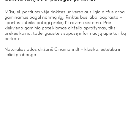
Mūsų el. parduotuvėje rinkitės universalaus ilgio diržus arba
gaminamus pagal norimą ilgį. Rinktis bus labai paprasta –
spartos suteiks patogi prekių filtravimo sistema. Prie
kiekvieno gaminio pateikiamas dirželio aprašymas, tiksli
prekės kaina, todėl gausite visapusę informaciją apie tai, ką
perkate.
Natūralios odos diržai iš Cinamonn.lt – klasika, estetika ir
solidi prabanga.