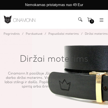
Nemokamas pristatymas nuo 49 Eur
0
Pagrindinis
Parduotuvė
Papuošalai moterims
Diržai moterims
Diržai moterims
Cinamonn.lt pasiūloje Jūsų dėmesio laukia odiniai rankų
darbo diržai moterims. Visi yra aukštos kokybės, patvarūs,
labai stilingi ir dailūs. Papildykite nauju dirželiu savo drabužių
spintą arba išrinkite diržą kaip dovaną.