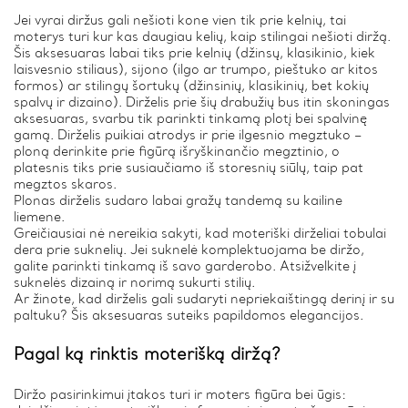
Jei vyrai diržus gali nešioti kone vien tik prie kelnių, tai
moterys turi kur kas daugiau kelių, kaip stilingai nešioti diržą.
Šis aksesuaras labai tiks prie kelnių (džinsų, klasikinio, kiek
laisvesnio stiliaus), sijono (ilgo ar trumpo, pieštuko ar kitos
formos) ar stilingų šortukų (džinsinių, klasikinių, bet kokių
spalvų ir dizaino). Dirželis prie šių drabužių bus itin skoningas
aksesuaras, svarbu tik parinkti tinkamą plotį bei spalvinę
gamą. Dirželis puikiai atrodys ir prie ilgesnio megztuko –
ploną derinkite prie figūrą išryškinančio megztinio, o
platesnis tiks prie susiaučiamo iš storesnių siūlų, taip pat
megztos skaros.
Plonas dirželis sudaro labai gražų tandemą su kailine
liemene.
Greičiausiai nė nereikia sakyti, kad moteriški dirželiai tobulai
dera prie suknelių. Jei suknelė komplektuojama be diržo,
galite parinkti tinkamą iš savo garderobo. Atsižvelkite į
suknelės dizainą ir norimą sukurti stilių.
Ar žinote, kad dirželis gali sudaryti nepriekaištingą derinį ir su
paltuku? Šis aksesuaras suteiks papildomos elegancijos.
Pagal ką rinktis moterišką diržą?
Diržo pasirinkimui įtakos turi ir moters figūra bei ūgis: