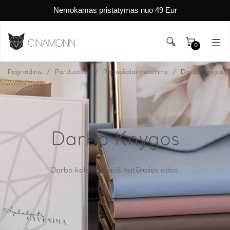
Nemokamas pristatymas nuo 49 Eur
0
Pagrindinis
Parduotuvė
Papuošalai moterims
Darbo Knygos
Darbo Knygos
Darbo kalendoriai iš natūralios odos.