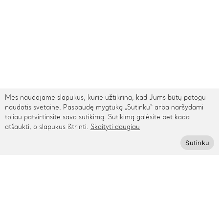
Mes naudojame slapukus, kurie užtikrina, kad Jums būtų patogu
naudotis svetaine. Paspaudę mygtuką „Sutinku“ arba naršydami
toliau patvirtinsite savo sutikimą. Sutikimą galėsite bet kada
atšaukti, o slapukus ištrinti.
Skaityti daugiau
TARPTAUTINIS PRISTATYMAS
Sutinku
Kontaktai
Rygos g. 48, Vilnius
+370 615 95895