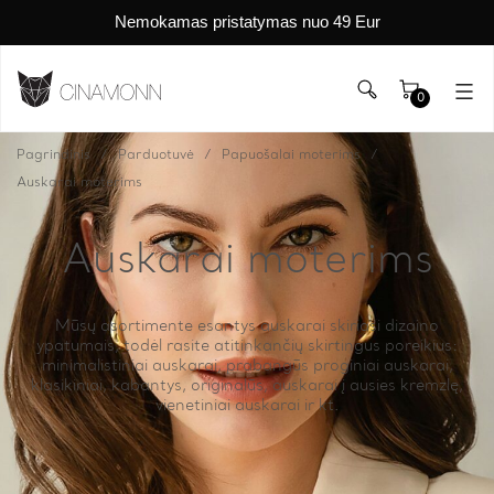
Nemokamas pristatymas nuo 49 Eur
0
Pagrindinis
Parduotuvė
Papuošalai moterims
Auskarai moterims
Auskarai moterims
Mūsų asortimente esantys auskarai skiriasi dizaino
ypatumais, todėl rasite atitinkančių skirtingus poreikius:
minimalistiniai auskarai, prabangūs proginiai auskarai,
klasikiniai, kabantys, originalūs, auskarai į ausies kremzlę,
vienetiniai auskarai ir kt.