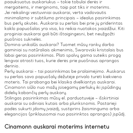
paauksuotus auskariukus – tokie tobulai derės ir
mergaitėms, ir merginoms, taip pat tiks ir moterims.
Jei reikalingi vestuviniai auskarai, verta vadovautis
minimalizmo ir subtilumo principais – idealus pasirinkimas
bus perlų akutės. Auskarai su perlais bei prie jų priderintas
kaklo papuošalas yra visa, ko reikia nuotakos įvaizdžiui. Kiti
proginiai auskarai gali būti ištaigingesni, bet neužgožti
puošnios suknelės.
Domina unikalūs auskarai? Tuomet mūsų rankų darbo
gaminiai su natūraliais akmenimis, Swarovski kristalais bus
labai geras pasirinkimas. Plati spalvų gama suteiks progą
lengvai atrasti tuos, kurie derės prie puošnaus aprangos
derinio.
Perlų auskarai - tai pasirinkimas be pralaimėjimo. Auskarus
su perlais savo papuošalų dėžutėje privalo turėti kiekviena
moteris. Tai prabanga bei klasika dvelkiantys auskarai.
Cinamonn siūlo nuo mažų įsisegamų perliukų iki įspūdingų
didelių kabančių perlų auskarų.
Stilingas pasirinkimas mūsų el. parduotuvėje – išskirtiniai
auskarai su odiniais kutais arba plunksnomis. Pastarieji
padės sukurti įdomų įvaizdį, sustiprins žaismingumo arba
elegancijos (priklausomai nuo pasirinktos aprangos) įspūdį.
Cinamonn auskarai moterims internetu