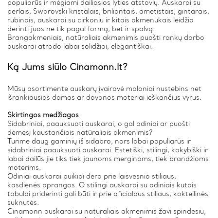
populiarūs ir mėgiami dailiosios lyties atstovių. Auskarai su
perlais, Swarovski kristalais, briliantais, ametistais, gintarais,
rubinais, auskarai su cirkoniu ir kitais akmenukais leidžia
derinti juos ne tik pagal formą, bet ir spalvą.
Brangakmeniais, natūraliais akmenimis puošti rankų darbo
auskarai atrodo labai solidžiai, elegantiškai.
Ką Jums siūlo Cinamonn.lt?
Mūsų asortimente auskarų įvairovė maloniai nustebins net
išrankiausias damas ar dovanos moteriai ieškančius vyrus.
Skirtingos medžiagos
Sidabriniai, paauksuoti auskarai, o gal odiniai ar puošti
dėmesį kaustančiais natūraliais akmenimis?
Turime daug gaminių iš sidabro, nors labai populiarūs ir
sidabriniai paauksuoti auskarai. Estetiški, stilingi, kokybiški ir
labai dailūs jie tiks tiek jaunoms merginoms, tiek brandžioms
moterims.
Odiniai auskarai puikiai dera prie laisvesnio stiliaus,
kasdienės aprangos. O stilingi auskarai su odiniais kutais
tobulai priderinti gali būti ir prie oficialaus stiliaus, kokteilinės
suknutės.
Cinamonn auskarai su natūraliais akmenimis žavi spindesiu,