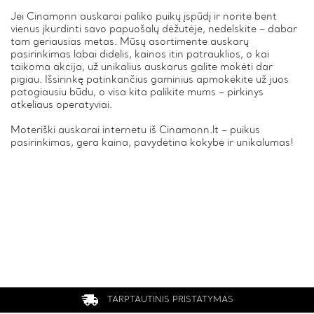
Jei Cinamonn auskarai paliko puikų įspūdį ir norite bent
vienus įkurdinti savo papuošalų dėžutėje, nedelskite – dabar
tam geriausias metas. Mūsų asortimente auskarų
pasirinkimas labai didelis, kainos itin patrauklios, o kai
taikoma akcija, už unikalius auskarus galite mokėti dar
pigiau. Išsirinkę patinkančius gaminius apmokėkite už juos
patogiausiu būdu, o visa kita palikite mums – pirkinys
atkeliaus operatyviai.
Moteriški auskarai internetu iš Cinamonn.lt – puikus
pasirinkimas, gera kaina, pavydėtina kokybė ir unikalumas!
TARPTAUTINIS PRISTATYMAS