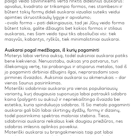
pailgo veido savininkėms verta rinktis didesnius auskarus:
apvalius, kvadrato ar trikampio formos, nes stambesni ir
būtent tokių formų dideli auskarai vizualiai suteiks veidui
apimties skruostikaulių lygyje ir apvalumo;
-ovalo forma – pati dėkingiausia, tad jei Jūsų veido forma
būtent tokia, galite džiaugtis bet kokios formos ir stiliaus
auskarais, nes šiam veido tipui tiks absoliučiai visi: tiek
masyvūs, kabantys, ryškūs, tiek minimalistiniai auskarai.
Auskarai pagal medžiagas, iš kurių pagaminti
Moterys labai vertina auksą, todėl auksiniai auskarai patiks
bene kiekvienai. Nenuostabu, auksas yra patvarus, turi
išliekamąją vertę, tai prabangus ir atsparus metalas, tad iš
jo pagaminti dirbiniai džiugins ilgai, neprarasdami savo
pirminės išvaizdos. Auksiniai auskarai su akmenukais – dar
vienas šaunus pasirinkimas.
Moteriški sidabriniai auskarai yra vienas populiariausių
variantų, kurį daugiausia suponuoja labai patraukli sidabro
kaina (palyginti su auksu) ir nepriekaištinga išvaizda bei
estetika, kuria spinduliuoja sidabras. Iš šio metalo pagaminti
auskarai gali būti labai skirtingų dydžių, formų ir dizainų,
todėl pasirinkimo spektras maloniai stebina. Tiesa,
sidabriniai auskarai reikalaus kiek daugiau priežiūros, nes
sidabras imlesnis aplinkos poveikiui.
Moteriški auskarai su brangakmeniais taip pat labai