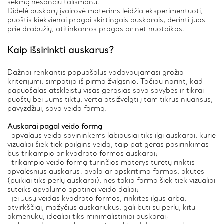
sėkmę nešančiu talismanu.
Didelė auskarų įvairovė moterims leidžia eksperimentuoti,
puoštis kiekvienai progai skirtingais auskarais, derinti juos
prie drabužių, atitinkamos progos ar net nuotaikos.
Kaip išsirinkti auskarus?
Dažnai renkantis papuošalus vadovaujamasi grožio
kriterijumi, simpatija iš pirmo žvilgsnio. Tačiau norint, kad
papuošalas atskleistų visas gerąsias savo savybes ir tikrai
puoštų bei Jums tiktų, verta atsižvelgti į tam tikrus niuansus,
pavyzdžiui, savo veido formą.
Auskarai pagal veido formą
-apvalaus veido savininkėms labiausiai tiks ilgi auskarai, kurie
vizualiai šiek tiek pailgins veidą, taip pat geras pasirinkimas
bus trikampio ar kvadrato formos auskarai;
-trikampio veido formą turinčios moterys turėtų rinktis
apvalesnius auskarus: ovalo ar apskritimo formos, akutes
(puikiai tiks perlų auskarai), nes tokia forma šiek tiek vizualiai
suteiks apvalumo apatinei veido daliai;
-jei Jūsų veidas kvadrato formos, rinkitės ilgus arba,
atvirkščiai, mažyčius auskariukus, gali būti su perlu, kitu
akmenuku, idealiai tiks minimalistiniai auskarai;