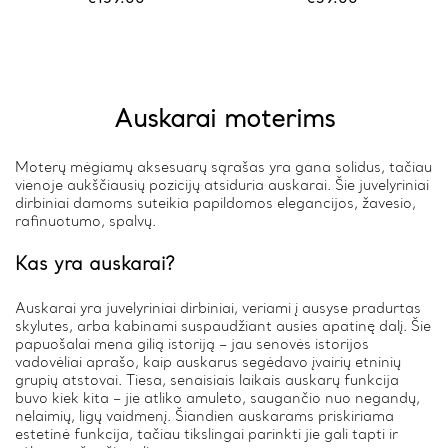
Auskarai moterims
Moterų mėgiamų aksesuarų sąrašas yra gana solidus, tačiau
vienoje aukščiausių pozicijų atsiduria auskarai. Šie juvelyriniai
dirbiniai damoms suteikia papildomos elegancijos, žavesio,
rafinuotumo, spalvų.
Kas yra auskarai?
Auskarai yra juvelyriniai dirbiniai, veriami į ausyse pradurtas
skylutes, arba kabinami suspaudžiant ausies apatinę dalį. Šie
papuošalai mena gilią istoriją – jau senovės istorijos
vadovėliai aprašo, kaip auskarus segėdavo įvairių etninių
grupių atstovai. Tiesa, senaisiais laikais auskarų funkcija
buvo kiek kita – jie atliko amuleto, saugančio nuo negandų,
nelaimių, ligų vaidmenį. Šiandien auskarams priskiriama
estetinė funkcija, tačiau tikslingai parinkti jie gali tapti ir