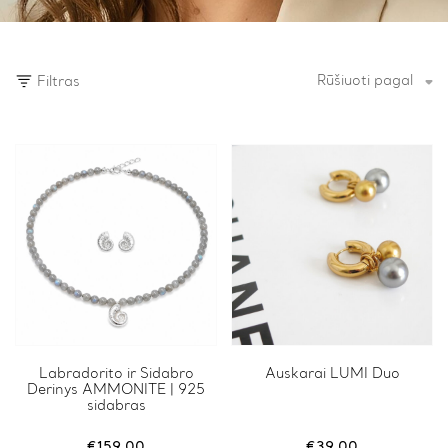
Rūšiuoti pagal
Filtras
Labradorito ir Sidabro
Auskarai LUMI Duo
Derinys AMMONITE | 925
sidabras
€
159.00
€
39.00