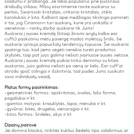
solidumu ir prabanga. Jie labai populiarūs prie puošnaus
drabužių stiliaus. Mūsų asortimente rasite auskarus su
perlais, Swarovski kristalais, cirkonio kristalais, stiklo
karoliukais ir kita. Kalbant apie medžiagas tikslinga paminėti
ir tai, jog Cinamonn turi auskarų, kurie yra unikalūs ir
vienetiniai – rankų darbo auskarai tik Jums!
Auskarai į ausies kremzlę (kitaip žinomi anglų kalba ear
cuffs) paskutiniu metu pavergę mados mylėtojų širdis, šie
auskarai vyrauja papuošalų tendencijų topuose. Šie auskarai
ypatingi tuo, kad jiems segėti nereikia turėti pradurtos
skylutės, taip pat juos galima nešioti įvairiuose ausies vietose.
Auskarai į ausies kremzlę puikiai tinka derinimui su kitais
auskarais, juos galima nešioti po vieną ar kelis. Ear cuff’ai
atrodo ypač stilingai ir išskirtinai, tad padės Jums susikutri
savo individualų ivaizdį.
Platus formų pasirinkimas:
-geometrinės formos: apskritimas, ovalas, lašo forma,
pagaliukai ir kt.
-gamtos motyvai: kriauklytės, lapai, mėnuliai ir kt.
-gyvūnai: bitės, drugeliai, vienaragiai ir kt.
-kitos formos: širdelės, akys ir kt.
Dizainų įvairovė
Jei domina klasika, rinkitės kuklius žiedelio tipo sidabrinius ar