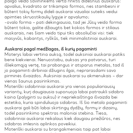
pailgo veido savininkėms verta rinktis didesnius auskarus:
apvalius, kvadrato ar trikampio formos, nes stambesni ir
būtent tokių formų dideli auskarai vizualiai suteiks veidui
apimties skruostikaulių lygyje ir apvalumo;
-ovalo forma – pati dėkingiausia, tad jei Jūsų veido forma
būtent tokia, galite džiaugtis bet kokios formos ir stiliaus
auskarais, nes šiam veido tipui tiks absoliučiai visi: tiek
masyvūs, kabantys, ryškūs, tiek minimalistiniai auskarai.
Auskarai pagal medžiagas, iš kurių pagaminti
Moterys labai vertina auksą, todėl auksiniai auskarai patiks
bene kiekvienai. Nenuostabu, auksas yra patvarus, turi
išliekamąją vertę, tai prabangus ir atsparus metalas, tad iš
jo pagaminti dirbiniai džiugins ilgai, neprarasdami savo
pirminės išvaizdos. Auksiniai auskarai su akmenukais – dar
vienas šaunus pasirinkimas.
Moteriški sidabriniai auskarai yra vienas populiariausių
variantų, kurį daugiausia suponuoja labai patraukli sidabro
kaina (palyginti su auksu) ir nepriekaištinga išvaizda bei
estetika, kuria spinduliuoja sidabras. Iš šio metalo pagaminti
auskarai gali būti labai skirtingų dydžių, formų ir dizainų,
todėl pasirinkimo spektras maloniai stebina. Tiesa,
sidabriniai auskarai reikalaus kiek daugiau priežiūros, nes
sidabras imlesnis aplinkos poveikiui.
Moteriški auskarai su brangakmeniais taip pat labai