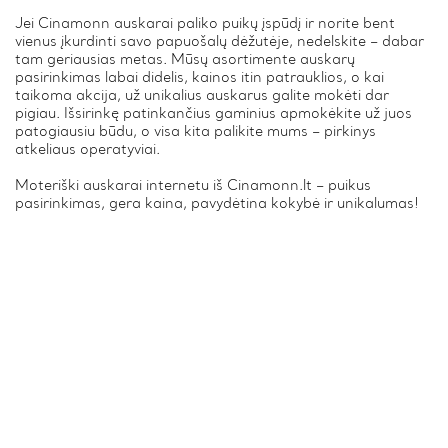
Jei Cinamonn auskarai paliko puikų įspūdį ir norite bent
vienus įkurdinti savo papuošalų dėžutėje, nedelskite – dabar
tam geriausias metas. Mūsų asortimente auskarų
pasirinkimas labai didelis, kainos itin patrauklios, o kai
taikoma akcija, už unikalius auskarus galite mokėti dar
pigiau. Išsirinkę patinkančius gaminius apmokėkite už juos
patogiausiu būdu, o visa kita palikite mums – pirkinys
atkeliaus operatyviai.
Moteriški auskarai internetu iš Cinamonn.lt – puikus
pasirinkimas, gera kaina, pavydėtina kokybė ir unikalumas!