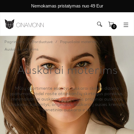
Nemokamas pristatymas nuo 49 Eur
0
Pagrindinis
Parduotuvė
Papuošalai moterims
Auskarai moterims
Auskarai moterims
Mūsų asortimente esantys auskarai skiriasi dizaino
ypatumais, todėl rasite atitinkančių skirtingus poreikius:
minimalistiniai auskarai, prabangūs proginiai auskarai,
klasikiniai, kabantys, originalūs, auskarai į ausies kremzlę,
vienetiniai auskarai ir kt.