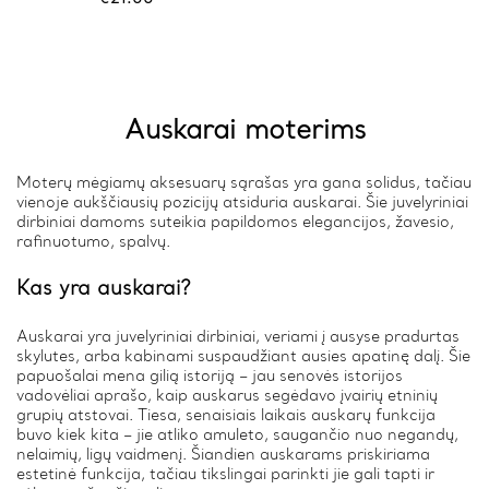
Auskarai moterims
Moterų mėgiamų aksesuarų sąrašas yra gana solidus, tačiau
vienoje aukščiausių pozicijų atsiduria auskarai. Šie juvelyriniai
dirbiniai damoms suteikia papildomos elegancijos, žavesio,
rafinuotumo, spalvų.
Kas yra auskarai?
Auskarai yra juvelyriniai dirbiniai, veriami į ausyse pradurtas
skylutes, arba kabinami suspaudžiant ausies apatinę dalį. Šie
papuošalai mena gilią istoriją – jau senovės istorijos
vadovėliai aprašo, kaip auskarus segėdavo įvairių etninių
grupių atstovai. Tiesa, senaisiais laikais auskarų funkcija
buvo kiek kita – jie atliko amuleto, saugančio nuo negandų,
nelaimių, ligų vaidmenį. Šiandien auskarams priskiriama
estetinė funkcija, tačiau tikslingai parinkti jie gali tapti ir