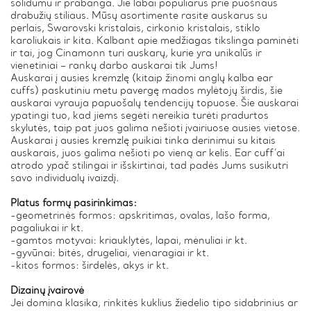
solidumu ir prabanga. Jie labai populiarūs prie puošnaus
drabužių stiliaus. Mūsų asortimente rasite auskarus su
perlais, Swarovski kristalais, cirkonio kristalais, stiklo
karoliukais ir kita. Kalbant apie medžiagas tikslinga paminėti
ir tai, jog Cinamonn turi auskarų, kurie yra unikalūs ir
vienetiniai – rankų darbo auskarai tik Jums!
Auskarai į ausies kremzlę (kitaip žinomi anglų kalba ear
cuffs) paskutiniu metu pavergę mados mylėtojų širdis, šie
auskarai vyrauja papuošalų tendencijų topuose. Šie auskarai
ypatingi tuo, kad jiems segėti nereikia turėti pradurtos
skylutės, taip pat juos galima nešioti įvairiuose ausies vietose.
Auskarai į ausies kremzlę puikiai tinka derinimui su kitais
auskarais, juos galima nešioti po vieną ar kelis. Ear cuff’ai
atrodo ypač stilingai ir išskirtinai, tad padės Jums susikutri
savo individualų ivaizdį.
Platus formų pasirinkimas:
-geometrinės formos: apskritimas, ovalas, lašo forma,
pagaliukai ir kt.
-gamtos motyvai: kriauklytės, lapai, mėnuliai ir kt.
-gyvūnai: bitės, drugeliai, vienaragiai ir kt.
-kitos formos: širdelės, akys ir kt.
Dizainų įvairovė
Jei domina klasika, rinkitės kuklius žiedelio tipo sidabrinius ar