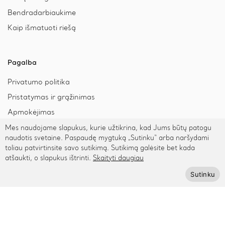
Bendradarbiaukime
Kaip išmatuoti riešą
Pagalba
Privatumo politika
Pristatymas ir grąžinimas
Apmokėjimas
Mes naudojame slapukus, kurie užtikrina, kad Jums būtų patogu
naudotis svetaine. Paspaudę mygtuką „Sutinku“ arba naršydami
Prenumeruokite Cinamonn naujienlaiškį
toliau patvirtinsite savo sutikimą. Sutikimą galėsite bet kada
atšaukti, o slapukus ištrinti.
Skaityti daugiau
Sutinku
Prenumeruoti