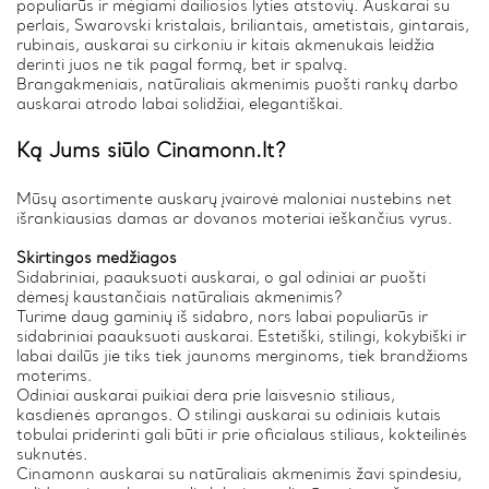
populiarūs ir mėgiami dailiosios lyties atstovių. Auskarai su
perlais, Swarovski kristalais, briliantais, ametistais, gintarais,
rubinais, auskarai su cirkoniu ir kitais akmenukais leidžia
derinti juos ne tik pagal formą, bet ir spalvą.
Brangakmeniais, natūraliais akmenimis puošti rankų darbo
auskarai atrodo labai solidžiai, elegantiškai.
Ką Jums siūlo Cinamonn.lt?
Mūsų asortimente auskarų įvairovė maloniai nustebins net
išrankiausias damas ar dovanos moteriai ieškančius vyrus.
Skirtingos medžiagos
Sidabriniai, paauksuoti auskarai, o gal odiniai ar puošti
dėmesį kaustančiais natūraliais akmenimis?
Turime daug gaminių iš sidabro, nors labai populiarūs ir
sidabriniai paauksuoti auskarai. Estetiški, stilingi, kokybiški ir
labai dailūs jie tiks tiek jaunoms merginoms, tiek brandžioms
moterims.
Odiniai auskarai puikiai dera prie laisvesnio stiliaus,
kasdienės aprangos. O stilingi auskarai su odiniais kutais
tobulai priderinti gali būti ir prie oficialaus stiliaus, kokteilinės
suknutės.
Cinamonn auskarai su natūraliais akmenimis žavi spindesiu,