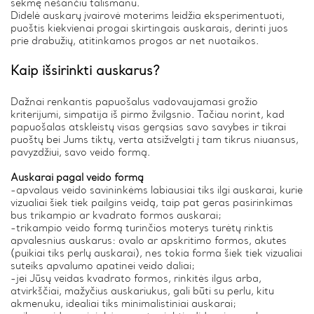
sėkmę nešančiu talismanu.
Didelė auskarų įvairovė moterims leidžia eksperimentuoti,
puoštis kiekvienai progai skirtingais auskarais, derinti juos
prie drabužių, atitinkamos progos ar net nuotaikos.
Kaip išsirinkti auskarus?
Dažnai renkantis papuošalus vadovaujamasi grožio
kriterijumi, simpatija iš pirmo žvilgsnio. Tačiau norint, kad
papuošalas atskleistų visas gerąsias savo savybes ir tikrai
puoštų bei Jums tiktų, verta atsižvelgti į tam tikrus niuansus,
pavyzdžiui, savo veido formą.
Auskarai pagal veido formą
-apvalaus veido savininkėms labiausiai tiks ilgi auskarai, kurie
vizualiai šiek tiek pailgins veidą, taip pat geras pasirinkimas
bus trikampio ar kvadrato formos auskarai;
-trikampio veido formą turinčios moterys turėtų rinktis
apvalesnius auskarus: ovalo ar apskritimo formos, akutes
(puikiai tiks perlų auskarai), nes tokia forma šiek tiek vizualiai
suteiks apvalumo apatinei veido daliai;
-jei Jūsų veidas kvadrato formos, rinkitės ilgus arba,
atvirkščiai, mažyčius auskariukus, gali būti su perlu, kitu
akmenuku, idealiai tiks minimalistiniai auskarai;