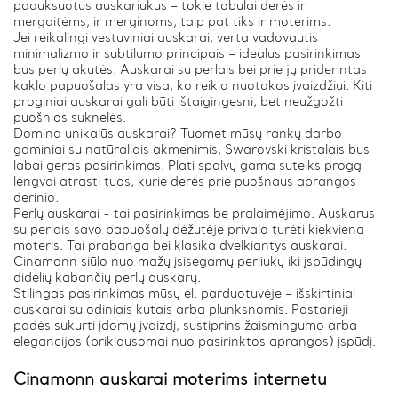
paauksuotus auskariukus – tokie tobulai derės ir
mergaitėms, ir merginoms, taip pat tiks ir moterims.
Jei reikalingi vestuviniai auskarai, verta vadovautis
minimalizmo ir subtilumo principais – idealus pasirinkimas
bus perlų akutės. Auskarai su perlais bei prie jų priderintas
kaklo papuošalas yra visa, ko reikia nuotakos įvaizdžiui. Kiti
proginiai auskarai gali būti ištaigingesni, bet neužgožti
puošnios suknelės.
Domina unikalūs auskarai? Tuomet mūsų rankų darbo
gaminiai su natūraliais akmenimis, Swarovski kristalais bus
labai geras pasirinkimas. Plati spalvų gama suteiks progą
lengvai atrasti tuos, kurie derės prie puošnaus aprangos
derinio.
Perlų auskarai - tai pasirinkimas be pralaimėjimo. Auskarus
su perlais savo papuošalų dėžutėje privalo turėti kiekviena
moteris. Tai prabanga bei klasika dvelkiantys auskarai.
Cinamonn siūlo nuo mažų įsisegamų perliukų iki įspūdingų
didelių kabančių perlų auskarų.
Stilingas pasirinkimas mūsų el. parduotuvėje – išskirtiniai
auskarai su odiniais kutais arba plunksnomis. Pastarieji
padės sukurti įdomų įvaizdį, sustiprins žaismingumo arba
elegancijos (priklausomai nuo pasirinktos aprangos) įspūdį.
Cinamonn auskarai moterims internetu