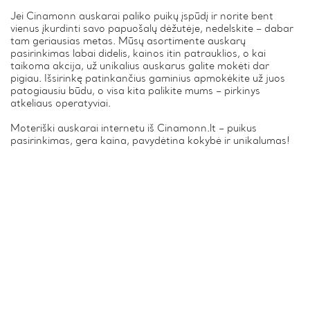
Jei Cinamonn auskarai paliko puikų įspūdį ir norite bent
vienus įkurdinti savo papuošalų dėžutėje, nedelskite – dabar
tam geriausias metas. Mūsų asortimente auskarų
pasirinkimas labai didelis, kainos itin patrauklios, o kai
taikoma akcija, už unikalius auskarus galite mokėti dar
pigiau. Išsirinkę patinkančius gaminius apmokėkite už juos
patogiausiu būdu, o visa kita palikite mums – pirkinys
atkeliaus operatyviai.
Moteriški auskarai internetu iš Cinamonn.lt – puikus
pasirinkimas, gera kaina, pavydėtina kokybė ir unikalumas!