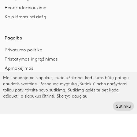
Bendradarbiaukime
Kaip išmatuoti riešą
Pagalba
Privatumo politika
Pristatymas ir grąžinimas
Apmokėjimas
Mes naudojame slapukus, kurie užtikrina, kad Jums būtų patogu
naudotis svetaine. Paspaudę mygtuką „Sutinku“ arba naršydami
Prenumeruokite Cinamonn naujienlaiškį
toliau patvirtinsite savo sutikimą. Sutikimą galėsite bet kada
atšaukti, o slapukus ištrinti.
Skaityti daugiau
Sutinku
Prenumeruoti