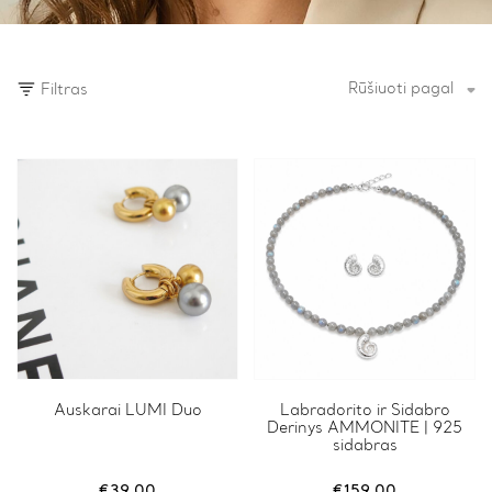
Rūšiuoti pagal
Filtras
Auskarai LUMI Duo
Labradorito ir Sidabro
Derinys AMMONITE | 925
sidabras
€
39.00
€
159.00