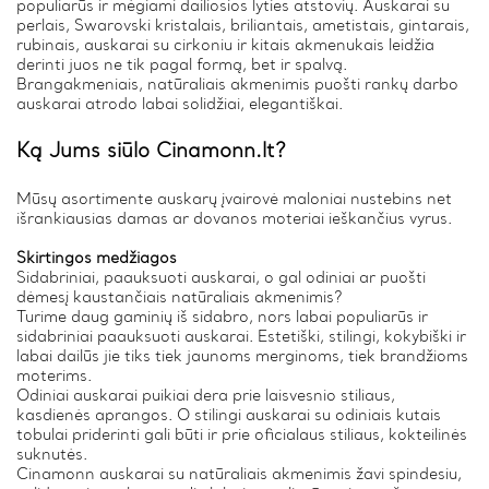
populiarūs ir mėgiami dailiosios lyties atstovių. Auskarai su
perlais, Swarovski kristalais, briliantais, ametistais, gintarais,
rubinais, auskarai su cirkoniu ir kitais akmenukais leidžia
derinti juos ne tik pagal formą, bet ir spalvą.
Brangakmeniais, natūraliais akmenimis puošti rankų darbo
auskarai atrodo labai solidžiai, elegantiškai.
Ką Jums siūlo Cinamonn.lt?
Mūsų asortimente auskarų įvairovė maloniai nustebins net
išrankiausias damas ar dovanos moteriai ieškančius vyrus.
Skirtingos medžiagos
Sidabriniai, paauksuoti auskarai, o gal odiniai ar puošti
dėmesį kaustančiais natūraliais akmenimis?
Turime daug gaminių iš sidabro, nors labai populiarūs ir
sidabriniai paauksuoti auskarai. Estetiški, stilingi, kokybiški ir
labai dailūs jie tiks tiek jaunoms merginoms, tiek brandžioms
moterims.
Odiniai auskarai puikiai dera prie laisvesnio stiliaus,
kasdienės aprangos. O stilingi auskarai su odiniais kutais
tobulai priderinti gali būti ir prie oficialaus stiliaus, kokteilinės
suknutės.
Cinamonn auskarai su natūraliais akmenimis žavi spindesiu,