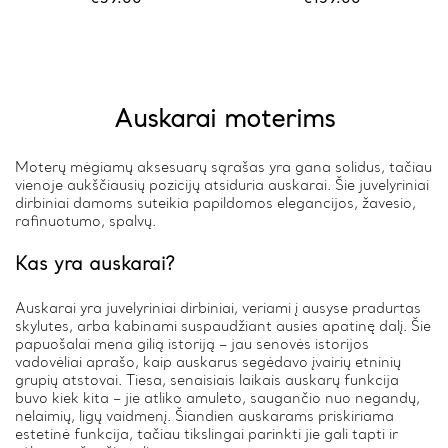
Auskarai moterims
Moterų mėgiamų aksesuarų sąrašas yra gana solidus, tačiau
vienoje aukščiausių pozicijų atsiduria auskarai. Šie juvelyriniai
dirbiniai damoms suteikia papildomos elegancijos, žavesio,
rafinuotumo, spalvų.
Kas yra auskarai?
Auskarai yra juvelyriniai dirbiniai, veriami į ausyse pradurtas
skylutes, arba kabinami suspaudžiant ausies apatinę dalį. Šie
papuošalai mena gilią istoriją – jau senovės istorijos
vadovėliai aprašo, kaip auskarus segėdavo įvairių etninių
grupių atstovai. Tiesa, senaisiais laikais auskarų funkcija
buvo kiek kita – jie atliko amuleto, saugančio nuo negandų,
nelaimių, ligų vaidmenį. Šiandien auskarams priskiriama
estetinė funkcija, tačiau tikslingai parinkti jie gali tapti ir