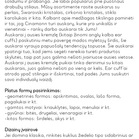
solidumu ir prabanga. Jie labai populiarūs prie puošnaus
drabužių stiliaus. Mūsų asortimente rasite auskarus su
perlais, Swarovski kristalais, cirkonio kristalais, stiklo
karoliukais ir kita. Kalbant apie medžiagas tikslinga paminėti
ir tai, jog Cinamonn turi auskarų, kurie yra unikalūs ir
vienetiniai – rankų darbo auskarai tik Jums!
Auskarai į ausies kremzlę (kitaip žinomi anglų kalba ear
cuffs) paskutiniu metu pavergę mados mylėtojų širdis, šie
auskarai vyrauja papuošalų tendencijų topuose. Šie auskarai
ypatingi tuo, kad jiems segėti nereikia turėti pradurtos
skylutės, taip pat juos galima nešioti įvairiuose ausies vietose.
Auskarai į ausies kremzlę puikiai tinka derinimui su kitais
auskarais, juos galima nešioti po vieną ar kelis. Ear cuff’ai
atrodo ypač stilingai ir išskirtinai, tad padės Jums susikutri
savo individualų ivaizdį.
Platus formų pasirinkimas:
-geometrinės formos: apskritimas, ovalas, lašo forma,
pagaliukai ir kt.
-gamtos motyvai: kriauklytės, lapai, mėnuliai ir kt.
-gyvūnai: bitės, drugeliai, vienaragiai ir kt.
-kitos formos: širdelės, akys ir kt.
Dizainų įvairovė
Jei domina klasika, rinkitės kuklius žiedelio tipo sidabrinius ar