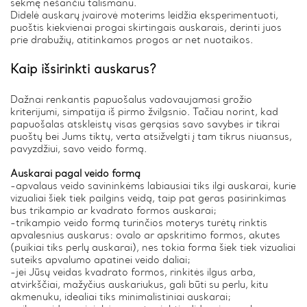
sėkmę nešančiu talismanu.
Didelė auskarų įvairovė moterims leidžia eksperimentuoti,
puoštis kiekvienai progai skirtingais auskarais, derinti juos
prie drabužių, atitinkamos progos ar net nuotaikos.
Kaip išsirinkti auskarus?
Dažnai renkantis papuošalus vadovaujamasi grožio
kriterijumi, simpatija iš pirmo žvilgsnio. Tačiau norint, kad
papuošalas atskleistų visas gerąsias savo savybes ir tikrai
puoštų bei Jums tiktų, verta atsižvelgti į tam tikrus niuansus,
pavyzdžiui, savo veido formą.
Auskarai pagal veido formą
-apvalaus veido savininkėms labiausiai tiks ilgi auskarai, kurie
vizualiai šiek tiek pailgins veidą, taip pat geras pasirinkimas
bus trikampio ar kvadrato formos auskarai;
-trikampio veido formą turinčios moterys turėtų rinktis
apvalesnius auskarus: ovalo ar apskritimo formos, akutes
(puikiai tiks perlų auskarai), nes tokia forma šiek tiek vizualiai
suteiks apvalumo apatinei veido daliai;
-jei Jūsų veidas kvadrato formos, rinkitės ilgus arba,
atvirkščiai, mažyčius auskariukus, gali būti su perlu, kitu
akmenuku, idealiai tiks minimalistiniai auskarai;