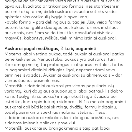
pailgo veido savininkėms verta rinktis didesnius auskarus:
apvalius, kvadrato ar trikampio formos, nes stambesni ir
būtent tokių formų dideli auskarai vizualiai suteiks veidui
apimties skruostikaulių lygyje ir apvalumo;
-ovalo forma – pati dėkingiausia, tad jei Jūsų veido forma
būtent tokia, galite džiaugtis bet kokios formos ir stiliaus
auskarais, nes šiam veido tipui tiks absoliučiai visi: tiek
masyvūs, kabantys, ryškūs, tiek minimalistiniai auskarai.
Auskarai pagal medžiagas, iš kurių pagaminti
Moterys labai vertina auksą, todėl auksiniai auskarai patiks
bene kiekvienai. Nenuostabu, auksas yra patvarus, turi
išliekamąją vertę, tai prabangus ir atsparus metalas, tad iš
jo pagaminti dirbiniai džiugins ilgai, neprarasdami savo
pirminės išvaizdos. Auksiniai auskarai su akmenukais – dar
vienas šaunus pasirinkimas.
Moteriški sidabriniai auskarai yra vienas populiariausių
variantų, kurį daugiausia suponuoja labai patraukli sidabro
kaina (palyginti su auksu) ir nepriekaištinga išvaizda bei
estetika, kuria spinduliuoja sidabras. Iš šio metalo pagaminti
auskarai gali būti labai skirtingų dydžių, formų ir dizainų,
todėl pasirinkimo spektras maloniai stebina. Tiesa,
sidabriniai auskarai reikalaus kiek daugiau priežiūros, nes
sidabras imlesnis aplinkos poveikiui.
Moteriški auskarai su brangakmeniais taip pat labai