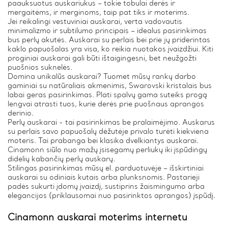
paauksuotus auskariukus – tokie tobulai derės ir
mergaitėms, ir merginoms, taip pat tiks ir moterims.
Jei reikalingi vestuviniai auskarai, verta vadovautis
minimalizmo ir subtilumo principais – idealus pasirinkimas
bus perlų akutės. Auskarai su perlais bei prie jų priderintas
kaklo papuošalas yra visa, ko reikia nuotakos įvaizdžiui. Kiti
proginiai auskarai gali būti ištaigingesni, bet neužgožti
puošnios suknelės.
Domina unikalūs auskarai? Tuomet mūsų rankų darbo
gaminiai su natūraliais akmenimis, Swarovski kristalais bus
labai geras pasirinkimas. Plati spalvų gama suteiks progą
lengvai atrasti tuos, kurie derės prie puošnaus aprangos
derinio.
Perlų auskarai - tai pasirinkimas be pralaimėjimo. Auskarus
su perlais savo papuošalų dėžutėje privalo turėti kiekviena
moteris. Tai prabanga bei klasika dvelkiantys auskarai.
Cinamonn siūlo nuo mažų įsisegamų perliukų iki įspūdingų
didelių kabančių perlų auskarų.
Stilingas pasirinkimas mūsų el. parduotuvėje – išskirtiniai
auskarai su odiniais kutais arba plunksnomis. Pastarieji
padės sukurti įdomų įvaizdį, sustiprins žaismingumo arba
elegancijos (priklausomai nuo pasirinktos aprangos) įspūdį.
Cinamonn auskarai moterims internetu