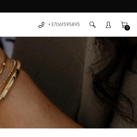
+37061595895
0
ės
 plieno.