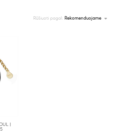
Rūšiuoti pagal:
Rekomenduojame
OUL |
25