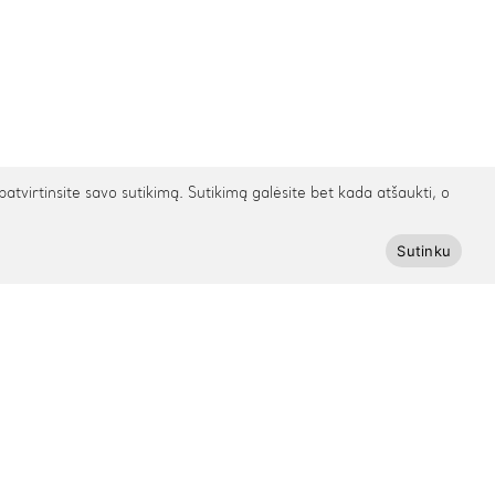
irtinsite savo sutikimą. Sutikimą galėsite bet kada atšaukti, o
Sutinku
Prenumeruokite Cinamonn naujienlaiškį