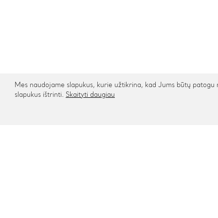
Mes naudojame slapukus, kurie užtikrina, kad Jums būtų patogu na
slapukus ištrinti.
Skaityti daugiau
Kontaktai
Informa
Rygos g. 48, Vilnius
Apie mu