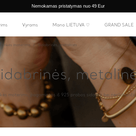
Nemokamas pristatymas nuo 49 Eur
rims
Vyrams
Mano LIETUVA ♡
GRAND SALE
rankės moterims
Sidabrinės, metalinės
idabrinės, metalin
ės moterims, pagamintos iš 925 prabos sidabro bei nerūdijančio