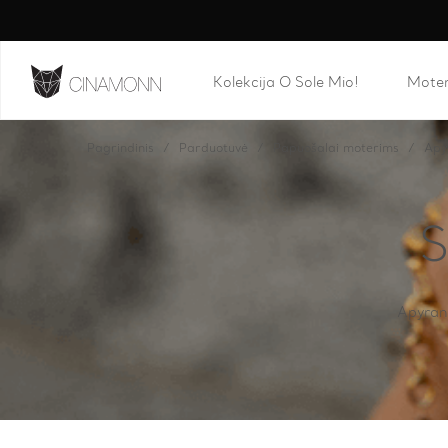
Kolekcija O Sole Mio!
Mote
Pagrindinis
Parduotuvė
Papuošalai moterims
Apy
S
Apyrank