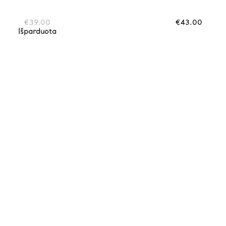
€
39.00
€
43.00
Išparduota