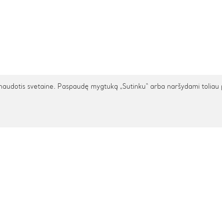
udotis svetaine. Paspaudę mygtuką „Sutinku“ arba naršydami toliau patv
TARPTAUTINIS PRISTATYMAS
cija
Pagalba
s
Privatumo politika