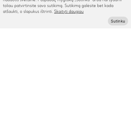
naudotis svetaine. Paspaudę mygtuką „Sutinku“ arba naršydami
toliau patvirtinsite savo sutikimą. Sutikimą galėsite bet kada
+370 615 95895
atšaukti, o slapukus ištrinti.
Skaityti daugiau
info@cinamonn.lt
Sutinku
Informacija
Apie mus
Kontaktai
Mūsų draugai
Bendradarbiaukime
Kaip išmatuoti riešą
Pagalba
Privatumo politika
Pristatymas ir grąžinimas