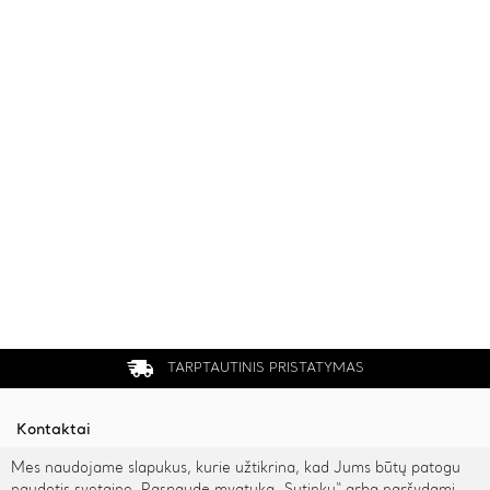
TARPTAUTINIS PRISTATYMAS
Kontaktai
Mes naudojame slapukus, kurie užtikrina, kad Jums būtų patogu
Rygos g. 48, Vilnius