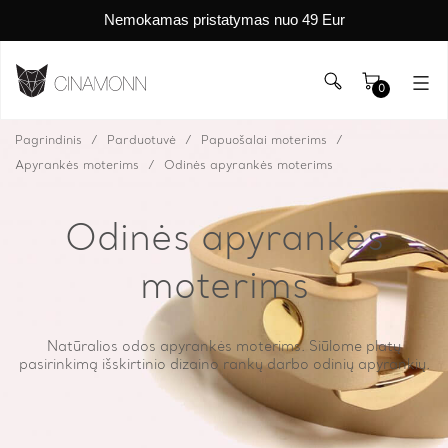
Nemokamas pristatymas nuo 49 Eur
0
Pagrindinis
Parduotuvė
Papuošalai moterims
Apyrankės moterims
Odinės apyrankės moterims
Odinės apyrankės
moterims
Natūralios odos apyrankės moterims. Siūlome platų
pasirinkimą išskirtinio dizaino rankų darbo odinių apyrankių.