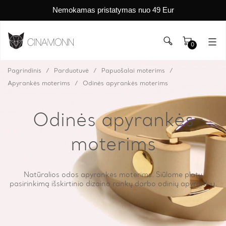
Nemokamas pristatymas nuo 49 Eur
0
Pagrindinis
Parduotuvė
Papuošalai moterims
Apyrankės moterims
Odinės apyrankės moterims
Odinės apyrankės
moterims
Natūralios odos apyrankės moterims. Siūlome platų
pasirinkimą išskirtinio dizaino rankų darbo odinių apyrankių.