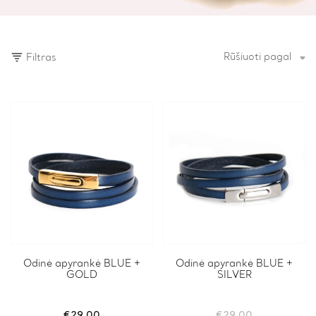
Rūšiuoti pagal
Filtras
This
Odinė apyrankė BLUE +
This
Odinė apyrankė BLUE +
GOLD
SILVER
product
product
has
has
multiple
multiple
variants.
variants.
€
29.00
€
29.00