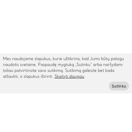
Mes naudojame slapukus, kurie užtikrina, kad Jums būtų patogu
naudotis svetaine. Paspaudę mygtuką „Sutinku“ arba naršydami
toliau patvirtinsite savo sutikimą. Sutikimą galėsite bet kada
atšaukti, o slapukus ištrinti.
Skaityti daugiau
TARPTAUTINIS PRISTATYMAS
Sutinku
Kontaktai
Rygos g. 48, Vilnius
+370 615 95895