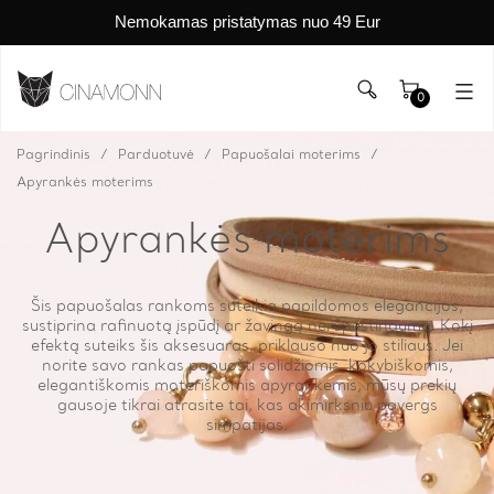
Nemokamas pristatymas nuo 49 Eur
0
Pagrindinis
Parduotuvė
Papuošalai moterims
Apyrankės moterims
Apyrankės moterims
Šis papuošalas rankoms suteikia papildomos elegancijos,
sustiprina rafinuotą įspūdį ar žavingą nerūpestingumą. Kokį
efektą suteiks šis aksesuaras, priklauso nuo jo stiliaus. Jei
norite savo rankas papuošti solidžiomis, kokybiškomis,
elegantiškomis moteriškomis apyrankėmis, mūsų prekių
gausoje tikrai atrasite tai, kas akimirksniu pavergs
simpatijas.