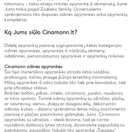
talismanu – tokiu atveju rinkitės apyrankę iš akmenukų, kurie
Jums tinka pagal Zodiako ženklą. Universaliems
sprendimams tiks dvipusės odinės apyrankės arba apyrankių
komplektai.
Ką Jums siūlo Cinamonn.lt?
Didelę apyrankių įvairovę sugrupavome į kelias kategorijas:
odinės apyrankės, apyrankės iš natūralių akmenų,
sidabrinės, personalizuotos apyrankės ir apyrankių rinkiniai.
Cinamonn odinės apyrankės
Šio tipo moteriškos apyrankės atrodo labai solidžiai,
prabangiai, tačiau drauge įkūnija estetišką minimalizmą.
Mūsų apyrankės iš odos tobulai tiks tiek prie laisvalaikio, tiek
prie oficialaus stiliaus.
Rinkitės baltas, pilkas, smėlio, cinamono, juodos, raudonos
ar kitos spalvos. Turime odinių apyrankių su užrašais, plačių
ar siauresnių, vienos, dviejų ar daugiau eilių, dekoruotos
odiniais kutais – dizaino sprendimai lemia mūsų asortimento
įvairovę ir plačias pasirinkimo galimybes Jums. Cinamonn
apyrankės su užrašais – ideali dovana, tad jei norite
nustebinti dailiosios lyties atstovę, dovanokite papuošalą su
palinkėjimu, pavyzdžiui, tobulai tiks apyrankė „Daugiau“.