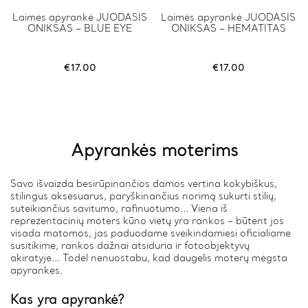
This
Laimės apyrankė JUODASIS
This
Laimės apyrankė JUODASIS
ONIKSAS – BLUE EYE
ONIKSAS – HEMATITAS
product
product
has
has
multiple
multiple
variants.
variants.
€
17.00
€
17.00
The
The
options
options
may
may
be
be
chosen
chosen
on
on
Apyrankės moterims
the
the
product
product
page
page
Savo išvaizda besirūpinančios damos vertina kokybiškus,
stilingus aksesuarus, paryškinančius norimą sukurti stilių,
suteikiančius savitumo, rafinuotumo... Viena iš
reprezentacinių moters kūno vietų yra rankos – būtent jos
visada matomos, jas paduodame sveikindamiesi oficialiame
susitikime, rankos dažnai atsiduria ir fotoobjektyvų
akiratyje... Todėl nenuostabu, kad daugelis moterų mėgsta
apyrankes.
Kas yra apyrankė?