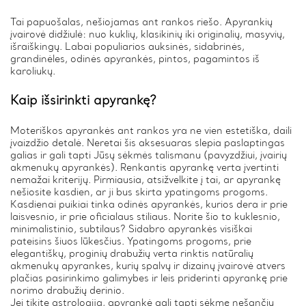
Tai papuošalas, nešiojamas ant rankos riešo. Apyrankių
įvairovė didžiulė: nuo kuklių, klasikinių iki originalių, masyvių,
išraiškingų. Labai populiarios auksinės, sidabrinės,
grandinėles, odinės apyrankės, pintos, pagamintos iš
karoliukų.
Kaip išsirinkti apyrankę?
Moteriškos apyrankės ant rankos yra ne vien estetiška, daili
įvaizdžio detalė. Neretai šis aksesuaras slepia paslaptingas
galias ir gali tapti Jūsų sėkmės talismanu (pavyzdžiui, įvairių
akmenukų apyrankės). Renkantis apyrankę verta įvertinti
nemažai kriterijų. Pirmiausia, atsižvelkite į tai, ar apyrankę
nešiosite kasdien, ar ji bus skirta ypatingoms progoms.
Kasdienai puikiai tinka odinės apyrankės, kurios dera ir prie
laisvesnio, ir prie oficialaus stiliaus. Norite šio to kuklesnio,
minimalistinio, subtilaus? Sidabro apyrankės visiškai
pateisins šiuos lūkesčius. Ypatingoms progoms, prie
elegantiškų, proginių drabužių verta rinktis natūralių
akmenukų apyrankes, kurių spalvų ir dizainų įvairovė atvers
plačias pasirinkimo galimybes ir leis priderinti apyrankę prie
norimo drabužių derinio.
Jei tikite astrologija, apyrankė gali tapti sėkmę nešančiu