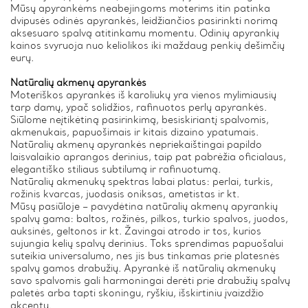
Mūsų apyrankėms neabejingoms moterims itin patinka
dvipusės odinės apyrankės, leidžiančios pasirinkti norimą
aksesuaro spalvą atitinkamu momentu. Odinių apyrankių
kainos svyruoja nuo keliolikos iki maždaug penkių dešimčių
eurų.
Natūralių akmenų apyrankės
Moteriškos apyrankės iš karoliukų yra vienos mylimiausių
tarp damų, ypač solidžios, rafinuotos perlų apyrankės.
Siūlome neįtikėtiną pasirinkimą, besiskiriantį spalvomis,
akmenukais, papuošimais ir kitais dizaino ypatumais.
Natūralių akmenų apyrankės nepriekaištingai papildo
laisvalaikio aprangos derinius, taip pat pabrėžia oficialaus,
elegantiško stiliaus subtilumą ir rafinuotumą.
Natūralių akmenukų spektras labai platus: perlai, turkis,
rožinis kvarcas, juodasis oniksas, ametistas ir kt.
Mūsų pasiūloje – pavydėtina natūralių akmenų apyrankių
spalvų gama: baltos, rožinės, pilkos, turkio spalvos, juodos,
auksinės, geltonos ir kt. Žavingai atrodo ir tos, kurios
sujungia kelių spalvų derinius. Toks sprendimas papuošalui
suteikia universalumo, nes jis bus tinkamas prie platesnės
spalvų gamos drabužių. Apyrankė iš natūralių akmenukų
savo spalvomis gali harmoningai derėti prie drabužių spalvų
paletės arba tapti skoningu, ryškiu, išskirtiniu įvaizdžio
akcentu.