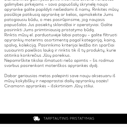
galimybes pirkėjams – savo papuošalų skrynelę nauja
apyranke galite papildyti neišeidami iš namų. Rinkitės mūsų
pasiūloje patikusią apyrankę ar kelias, apmokėkite Jums
patogiausiu būdu, o mes pasirūpinsime, jog naujasis
papuošalas Jus pasiektų sklandžiai ir operatyviai. Galite
pasirinkti Jums priimtiniausią pristatymo būdą.
Rinktis mūsų el. parduotuvėje labai patogu – galite filtruoti
apyrankių moterims asortimentą pagal kategoriją, kainą,
spalvą, kolekciją. Pasirinkimo kriterijai leidžia itin sparčiai
susiaurinti paieškos lauką ir rinktis tik iš tų produktų, kurie
atitinka konkrečius Jūsų poreikius.
Nepamirškite tiksliai išmatuoti riešo apimtis – šis rodmuo
svarbus pasirenkant moteriškos apyrankės dydį.
Dabar geriausias metas palepinti save nauju aksesuaru iš
mūsų kokybiškų ir nepaprastai dailių apyrankių oazės!
Cinamonn apyrankės – išskirtiniam Jūsų stiliui.
TARPTAUTINIS PRISTATYMAS