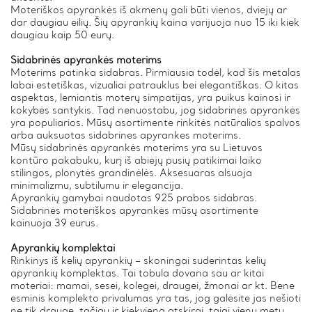
Moteriškos apyrankės iš akmenų gali būti vienos, dviejų ar
dar daugiau eilių. Šių apyrankių kaina varijuoja nuo 15 iki kiek
daugiau kaip 50 eurų.
Sidabrinės apyrankės moterims
Moterims patinka sidabras. Pirmiausia todėl, kad šis metalas
labai estetiškas, vizualiai patrauklus bei elegantiškas. O kitas
aspektas, lemiantis moterų simpatijas, yra puikus kainosi ir
kokybės santykis. Tad nenuostabu, jog sidabrinės apyrankės
yra populiarios. Mūsų asortimente rinkitės natūralios spalvos
arba auksuotas sidabrines apyrankes moterims.
Mūsų sidabrinės apyrankės moterims yra su Lietuvos
kontūro pakabuku, kurį iš abiejų pusių patikimai laiko
stilingos, plonytės grandinėlės. Aksesuaras alsuoja
minimalizmu, subtilumu ir elegancija.
Apyrankių gamybai naudotas 925 prabos sidabras.
Sidabrinės moteriškos apyrankės mūsų asortimente
kainuoja 39 eurus.
Apyrankių komplektai
Rinkinys iš kelių apyrankių – skoningai suderintas kelių
apyrankių komplektas. Tai tobula dovana sau ar kitai
moteriai: mamai, sesei, kolegei, draugei, žmonai ar kt. Bene
esminis komplekto privalumas yra tas, jog galėsite jas nešioti
ne tik drauge, tačiau ir kiekvieną atskirai, taigi vienu metu