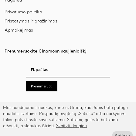
Pagalba
Privatumo politika
Pristatymas ir grąžinimas
Apmokėjimas
Prenumeruokite Cinamonn naujienlaiškį
Prenumeruoti
Mes naudojame slapukus, kurie užtikrina, kad Jums būtų patogu
naudotis svetaine. Paspaudę mygtuką „Sutinku“ arba naršydami
toliau patvirtinsite savo sutikimą. Sutikimą galėsite bet kada
atšaukti, o slapukus ištrinti.
Skaityti daugiau
© 2026 Cinamonn.lt. Visos teisės saugomos.
Sutinku