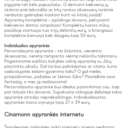
įsigyjate net kelis papuošalus. O derinant kiekvieną jų
atskirai prie laikrodžio ar kitų rankos aksesuarų turėsite
neribotas galimybes kaskart kurti vis kitokį įvaizdį!
Apyrankių komplektai – įspūdinga dovana, pelnysianti
kiekvienos damos simpatijas! Komplektų kainos mūsų
pasiūloje startuoja nuo trijų dešimčių eurų, o brangiausi
komplektai kainuoja kiek daugiau kaip 50 eurų.
Individualios apyrankės
Personalizuota apyrankė – tai išskirtinis, vienetinis
aksesuaras, neretai tampantis sėkmę nešančiu talismanu.
Pagaminsime aukštos kokybės odinę apyrankę su Jūsų
pasirinktu užrašu. Gal tai bus palinkėjimas ar citata, kuria
vadovaujatės eidami gyvenimo keliu? O gal meilės
prisipažinimas, pažadas ar šeimos šūkis? Pasitelkite savo
fantaziją, o mes ją realizuosime!
Personalizuota apyrankė bus idealus pasirinkimas sau, taip
pat tobulai tiks dovanai. Supakuota stilingoje dėžutėje tokia
apyrankė atrodys nepriekaištingai. Individualizuotos
apyrankės kaina svyruoja tarp 27 ir 39 eurų.
Cinamonn apyrankės internetu
Šiandieninės galimybės pirkti internetu atveria neribotas