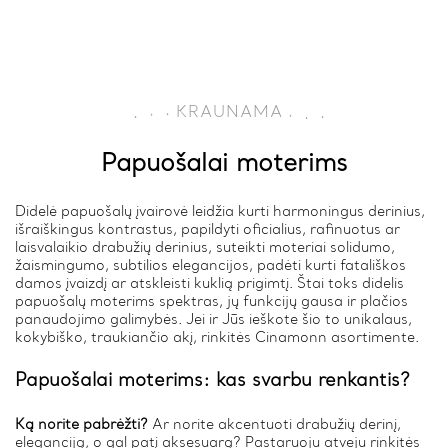
.
.
.
.
KRAUNAMA
.
.
Papuošalai moterims
Didelė papuošalų įvairovė leidžia kurti harmoningus derinius,
išraiškingus kontrastus, papildyti oficialius, rafinuotus ar
laisvalaikio drabužių derinius, suteikti moteriai solidumo,
žaismingumo, subtilios elegancijos, padėti kurti fatališkos
damos įvaizdį ar atskleisti kuklią prigimtį. Štai toks didelis
papuošalų moterims spektras, jų funkcijų gausa ir plačios
panaudojimo galimybės. Jei ir Jūs ieškote šio to unikalaus,
kokybiško, traukiančio akį, rinkitės Cinamonn asortimente.
Papuošalai moterims: kas svarbu renkantis?
Ką norite pabrėžti?
Ar norite akcentuoti drabužių derinį,
eleganciją, o gal patį aksesuarą? Pastaruoju atveju rinkitės