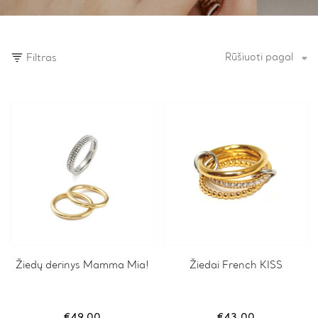
Rūšiuoti pagal
Filtras
Žiedų derinys Mamma Mia!
Žiedai French KISS
€
49.00
€
43.00