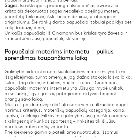
sidabriniai žiedai ir žiedai su perlais.
Sagės.
Išraiškingos, prabanga alsuojančios Swarovski
kristalais dekoruotos sagės nepalieka abejingų moterų,
prioritetą teikiančių išskirtiniam dizainui, prabangai ir
originalumu. Šie rankų darbo papuošalai tobulai papildys bet
kokį drabužių derinį.
Unikalūs papuošalai iš Cinamonn bus krislas tyro žavesio ir
rafinuotumo Jūsų papuošalų skrynelėje.
Papuošalai moterims internetu – puikus
sprendimas taupančioms laiką
Galimybė pirkti internetu šiuolaikinėms moterims yra tikras
išsigelbėjimas, turint omenyje, jog dažna stokoja laisvo laiko,
sukasi tarp darbų ir buities, nuolat skuba... Cinamonn
papuošalai moterims internetu yra Jūsų galimybė unikalų
aksesuarą įsigyti greitai, patogiai ir efektyviai taupant
brangų savo laiką.
Mūsų el. parduotuvėje didžiulį asortimentą filtruokite pagal
norimus kriterijus: moteriškų papuošalų kategorija, kaina,
spalva, kolekcija. Filtravimo galimybė Jūsų paiešką padarys
tikslingesnę ir kur kas spartesnę – rinksitės tik iš Jūsų
poreikius atitinkančių variantų.
Prie kiekvieno gaminio pateikiama nuotrauka, išsamus