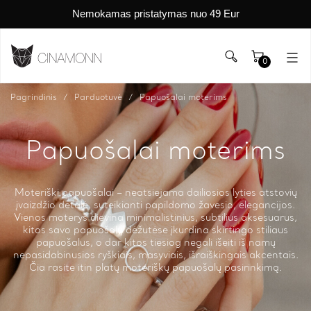
Nemokamas pristatymas nuo 49 Eur
0
Pagrindinis
Parduotuvė
Papuošalai moterims
Papuošalai moterims
Moteriški papuošalai – neatsiejama dailiosios lyties atstovių
įvaizdžio detalė, suteikianti papildomo žavesio, elegancijos.
Vienos moterys dievina minimalistinius, subtilius aksesuarus,
kitos savo papuošalų dėžutėse įkurdina skirtingo stiliaus
papuošalus, o dar kitos tiesiog negali išeiti iš namų
nepasidabinusios ryškiais, masyviais, išraiškingais akcentais.
Čia rasite itin platų moteriškų papuošalų pasirinkimą.