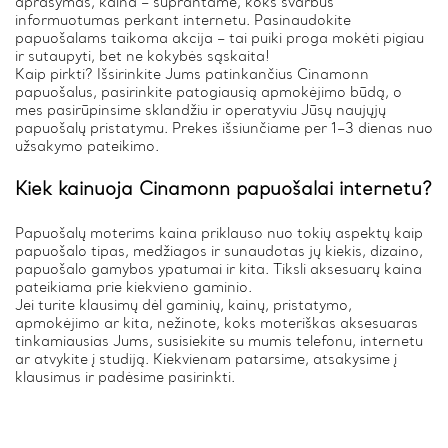
aprašymas, kaina – suprantame, koks svarbus
informuotumas perkant internetu. Pasinaudokite
papuošalams taikoma akcija – tai puiki proga mokėti pigiau
ir sutaupyti, bet ne kokybės sąskaita!
Kaip pirkti? Išsirinkite Jums patinkančius Cinamonn
papuošalus, pasirinkite patogiausią apmokėjimo būdą, o
mes pasirūpinsime sklandžiu ir operatyviu Jūsų naujųjų
papuošalų pristatymu. Prekes išsiunčiame per 1–3 dienas nuo
užsakymo pateikimo.
Kiek kainuoja Cinamonn papuošalai internetu?
Papuošalų moterims kaina priklauso nuo tokių aspektų kaip
papuošalo tipas, medžiagos ir sunaudotas jų kiekis, dizaino,
papuošalo gamybos ypatumai ir kita. Tiksli aksesuarų kaina
pateikiama prie kiekvieno gaminio.
Jei turite klausimų dėl gaminių, kainų, pristatymo,
apmokėjimo ar kita, nežinote, koks moteriškas aksesuaras
tinkamiausias Jums, susisiekite su mumis telefonu, internetu
ar atvykite į studiją. Kiekvienam patarsime, atsakysime į
klausimus ir padėsime pasirinkti.