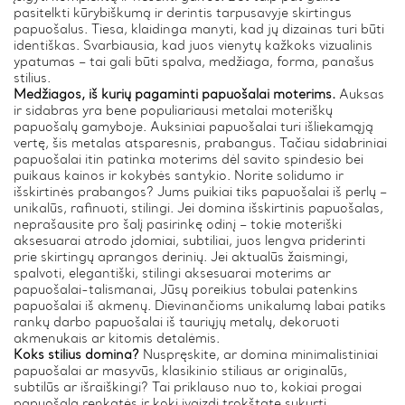
pasitelkti kūrybiškumą ir derintis tarpusavyje skirtingus
papuošalus. Tiesa, klaidinga manyti, kad jų dizainas turi būti
identiškas. Svarbiausia, kad juos vienytų kažkoks vizualinis
ypatumas – tai gali būti spalva, medžiaga, forma, panašus
stilius.
Medžiagos, iš kurių pagaminti papuošalai moterims.
Auksas
ir sidabras yra bene populiariausi metalai moteriškų
papuošalų gamyboje. Auksiniai papuošalai turi išliekamąją
vertę, šis metalas atsparesnis, prabangus. Tačiau sidabriniai
papuošalai itin patinka moterims dėl savito spindesio bei
puikaus kainos ir kokybės santykio. Norite solidumo ir
išskirtinės prabangos? Jums puikiai tiks papuošalai iš perlų –
unikalūs, rafinuoti, stilingi. Jei domina išskirtinis papuošalas,
neprašausite pro šalį pasirinkę odinį – tokie moteriški
aksesuarai atrodo įdomiai, subtiliai, juos lengva priderinti
prie skirtingų aprangos derinių. Jei aktualūs žaismingi,
spalvoti, elegantiški, stilingi aksesuarai moterims ar
papuošalai-talismanai, Jūsų poreikius tobulai patenkins
papuošalai iš akmenų. Dievinančioms unikalumą labai patiks
rankų darbo papuošalai iš tauriųjų metalų, dekoruoti
akmenukais ar kitomis detalėmis.
Koks stilius domina?
Nuspręskite, ar domina minimalistiniai
papuošalai ar masyvūs, klasikinio stiliaus ar originalūs,
subtilūs ar išraiškingi? Tai priklauso nuo to, kokiai progai
papuošalą renkatės ir kokį įvaizdį trokštate sukurti.