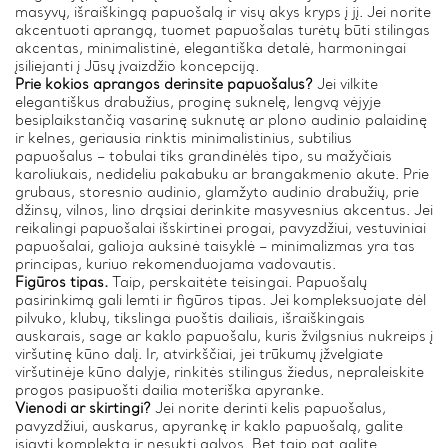
masyvų, išraiškingą papuošalą ir visų akys kryps į jį. Jei norite
akcentuoti aprangą, tuomet papuošalas turėtų būti stilingas
akcentas, minimalistinė, elegantiška detalė, harmoningai
įsiliejanti į Jūsų įvaizdžio koncepciją.
Prie kokios aprangos derinsite papuošalus?
Jei vilkite
elegantiškus drabužius, proginę suknelę, lengvą vėjyje
besiplaikstančią vasarinę suknutę ar plono audinio palaidinę
ir kelnes, geriausia rinktis minimalistinius, subtilius
papuošalus – tobulai tiks grandinėlės tipo, su mažyčiais
karoliukais, nedideliu pakabuku ar brangakmenio akute. Prie
grubaus, storesnio audinio, glamžyto audinio drabužių, prie
džinsų, vilnos, lino drąsiai derinkite masyvesnius akcentus. Jei
reikalingi papuošalai išskirtinei progai, pavyzdžiui, vestuviniai
papuošalai, galioja auksinė taisyklė – minimalizmas yra tas
principas, kuriuo rekomenduojama vadovautis.
Figūros tipas.
Taip, perskaitėte teisingai. Papuošalų
pasirinkimą gali lemti ir figūros tipas. Jei kompleksuojate dėl
pilvuko, klubų, tikslinga puoštis dailiais, išraiškingais
auskarais, sage ar kaklo papuošalu, kuris žvilgsnius nukreips į
viršutinę kūno dalį. Ir, atvirkščiai, jei trūkumų įžvelgiate
viršutinėje kūno dalyje, rinkitės stilingus žiedus, nepraleiskite
progos pasipuošti dailia moteriška apyranke.
Vienodi ar skirtingi?
Jei norite derinti kelis papuošalus,
pavyzdžiui, auskarus, apyrankę ir kaklo papuošalą, galite
įsigyti komplektą ir nesukti galvos. Bet taip pat galite