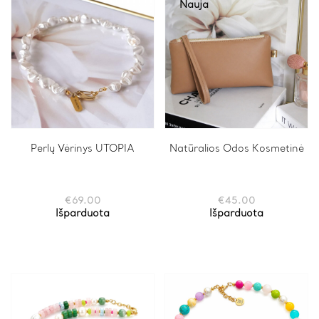
Nauja
Perlų Vėrinys UTOPIA
Natūralios Odos Kosmetinė
€
69.00
€
45.00
Išparduota
Išparduota