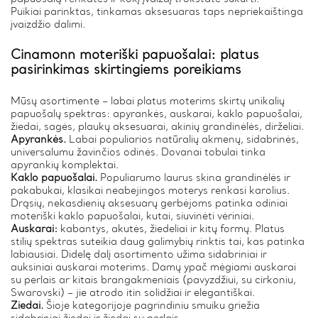
Puikiai parinktas, tinkamas aksesuaras taps nepriekaištinga
įvaizdžio dalimi.
Cinamonn moteriški papuošalai: platus
pasirinkimas skirtingiems poreikiams
Mūsų asortimente – labai platus moterims skirtų unikalių
papuošalų spektras: apyrankės, auskarai, kaklo papuošalai,
žiedai, sagės, plaukų aksesuarai, akinių grandinėlės, dirželiai.
Apyrankės.
Labai populiarios natūralių akmenų, sidabrinės,
universalumu žavinčios odinės. Dovanai tobulai tinka
apyrankių komplektai.
Kaklo papuošalai.
Populiarumo laurus skina grandinėlės ir
pakabukai, klasikai neabejingos moterys renkasi karolius.
Drąsių, nekasdienių aksesuarų gerbėjoms patinka odiniai
moteriški kaklo papuošalai, kutai, siuvinėti vėriniai.
Auskarai:
kabantys, akutės, žiedeliai ir kitų formų. Platus
stilių spektras suteikia daug galimybių rinktis tai, kas patinka
labiausiai. Didelę dalį asortimento užima sidabriniai ir
auksiniai auskarai moterims. Damų ypač mėgiami auskarai
su perlais ar kitais brangakmeniais (pavyzdžiui, su cirkoniu,
Swarovski) – jie atrodo itin solidžiai ir elegantiškai.
Žiedai.
Šioje kategorijoje pagrindiniu smuiku griežia