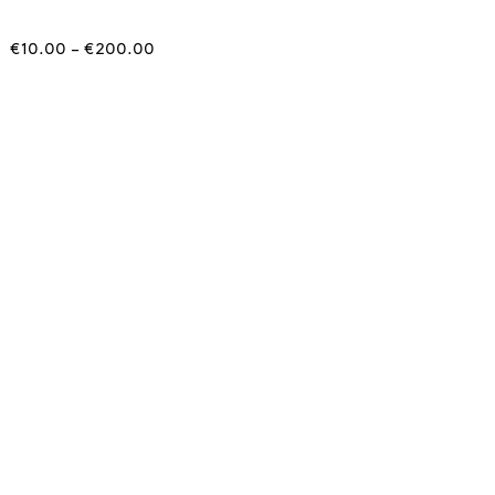
Price
€
10.00
–
€
200.00
range:
€10.00
through
€200.00