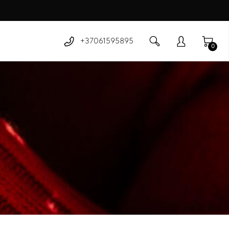
+37061595895
0