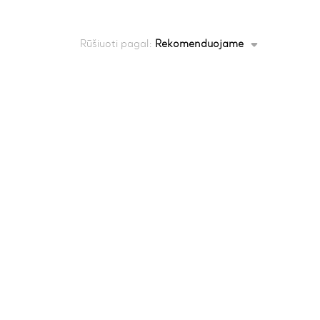
Rūšiuoti pagal:
Rekomenduojame