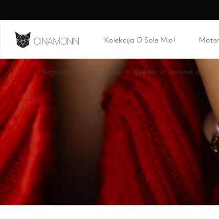
Kolekcija O Sole Mio!
Mote
Pagrindinis
Parduotuvė
Kalėdos
Dovanos Jai