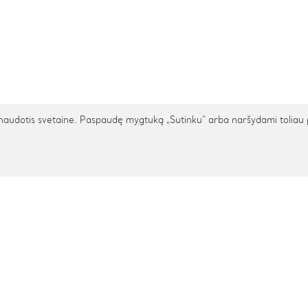
udotis svetaine. Paspaudę mygtuką „Sutinku“ arba naršydami toliau patv
TARPTAUTINIS PRISTATYMAS
cija
Pagalba
s
Privatumo politika