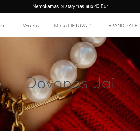
Nemokamas pristatymas nuo 49 Eur
rims
Vyrams
Mano LIETUVA ♡
GRAND SALE
Dovanos Jai