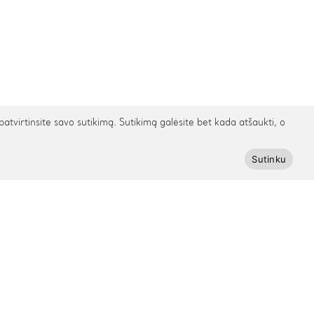
irtinsite savo sutikimą. Sutikimą galėsite bet kada atšaukti, o
Sutinku
Prenumeruokite Cinamonn naujienlaiškį