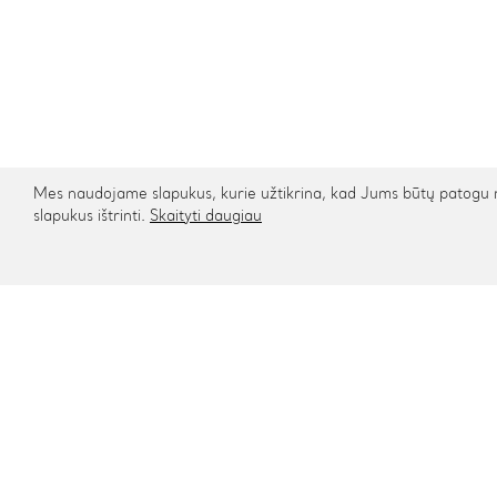
Mes naudojame slapukus, kurie užtikrina, kad Jums būtų patogu na
slapukus ištrinti.
Skaityti daugiau
Kontaktai
Informa
Rygos g. 48, Vilnius
Apie mu