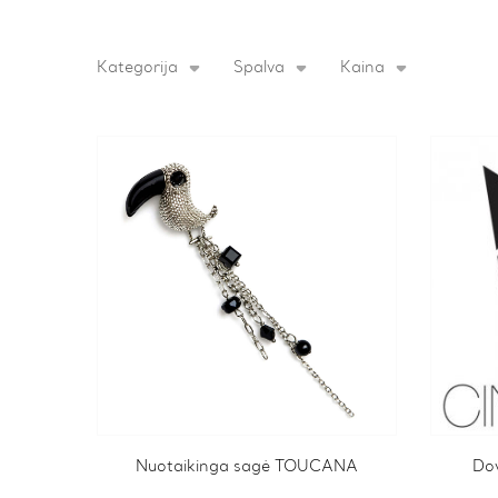
Kategorija
Spalva
Kaina
Nuotaikinga sagė TOUCANA
This
Do
product